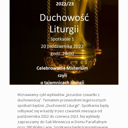
Wznawiamy cykl wykładów „Jezuickie czwartki z
duchowością”. Tematem przewodnim tegorocznych
spotkań będzie „Duchowość Liturgii”. Spotkania będą
odbywać się w każdy trzeci czwartek miesiąca od
października 2022 do czerwca 2023. Na wykłady
zapraszamy do Sali Mirewicza w Domu Parafialnym
przy 180 Walm Lane. Spotkania będę transmitowane