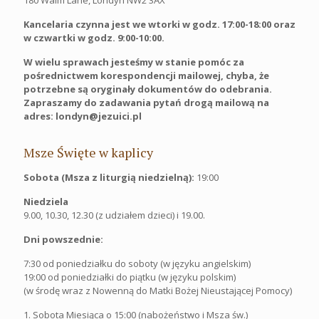
180 Walm Lane, Londyn NW2 3AX
Kancelaria czynna jest we wtorki w godz. 17:00-18:00 oraz
w czwartki w godz. 9:00-10:00.
W wielu sprawach jesteśmy w stanie pomóc za
pośrednictwem korespondencji mailowej, chyba, że
potrzebne są oryginały dokumentów do odebrania.
Zapraszamy do zadawania pytań drogą mailową na
adres: londyn@jezuici.pl
Msze Święte w kaplicy
Sobota (Msza z liturgią niedzielną):
19:00
Niedziela
9.00, 10.30, 12.30 (z udziałem dzieci) i 19.00.
Dni powszednie:
7:30 od poniedziałku do soboty (w języku angielskim)
19:00 od poniedziałki do piątku (w języku polskim)
(w środę wraz z Nowenną do Matki Bożej Nieustającej Pomocy)
1. Sobota Miesiąca o 15:00 (nabożeństwo i Msza św.)