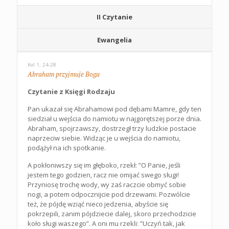
II Czytanie
Ewangelia
Kol 1, 24-28
Abraham przyjmuje Boga
Czytanie z Księgi Rodzaju
Pan ukazał się Abrahamowi pod dębami Mamre, gdy ten
siedział u wejścia do namiotu w najgorętszej porze dnia.
Abraham, spojrzawszy, dostrzegł trzy ludzkie postacie
naprzeciw siebie. Widząc je u wejścia do namiotu,
podążył na ich spotkanie.
A pokłoniwszy się im głęboko, rzekł: ”O Panie, jeśli
jestem tego godzien, racz nie omijać swego sługi!
Przyniosę trochę wody, wy zaś raczcie obmyć sobie
nogi, a potem odpocznijcie pod drzewami. Pozwólcie
też, że pójdę wziąć nieco jedzenia, abyście się
pokrzepili, zanim pójdziecie dalej, skoro przechodzicie
koło sługi waszego”. A oni mu rzekli: ”Uczyń tak, jak