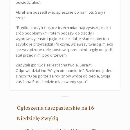
powiedziałeś”.
Abraham poszedł więc spiesznie do namiotu Sary i
rzekł:
”Prędko zaczyń ciasto z trzech miar najczystszej mąki i
zrób podpłomyki”. Potem podążył do trzody i
wybrawszy tłuste i piękne cielę, dał je słudze, aby ten
szybko je przyrządził. Po czym, wziąwszy twaróg, mleko
i przyrządzone cielę, postawił przed nimi, a gdy oni jedli,
stał przed nimi pod drzewem.
Zapytali go: ”Gdzież jest żona twoja, Sara?”.
Odpowiedział im: ”W tym oto namiocie”. Rzekł mu jeden
z nich: ”O tej porze za rok znów wrócę do ciebie, twoja
zaś żona Sara, będzie miała wtedy syna”.
Ogłoszenia duszpasterskie na 16
Niedzielę Zwykłą