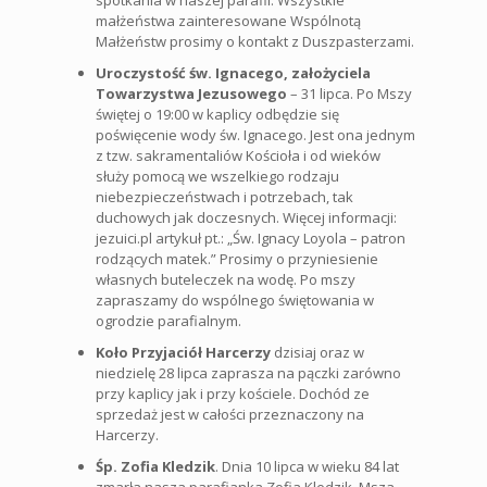
spotkania w naszej parafii. Wszystkie
małżeństwa zainteresowane Wspólnotą
Małżeństw prosimy o kontakt z Duszpasterzami.
Uroczystość św. Ignacego, założyciela
Towarzystwa Jezusowego
– 31 lipca. Po Mszy
świętej o 19:00 w kaplicy odbędzie się
poświęcenie wody św. Ignacego. Jest ona jednym
z tzw. sakramentaliów Kościoła i od wieków
służy pomocą we wszelkiego rodzaju
niebezpieczeństwach i potrzebach, tak
duchowych jak doczesnych. Więcej informacji:
jezuici.pl artykuł pt.: „Św. Ignacy Loyola – patron
rodzących matek.” Prosimy o przyniesienie
własnych buteleczek na wodę. Po mszy
zapraszamy do wspólnego świętowania w
ogrodzie parafialnym.
Koło Przyjaciół Harcerzy
dzisiaj oraz w
niedzielę 28 lipca zaprasza na pączki zarówno
przy kaplicy jak i przy kościele. Dochód ze
sprzedaż jest w całości przeznaczony na
Harcerzy.
Śp. Zofia Kledzik
. Dnia 10 lipca w wieku 84 lat