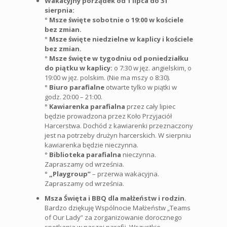
Wakacyjny porządek od 1 lipca do 31
sierpnia:
°
Msze święte sobotnie o 19:00 w kościele
bez zmian.
°
Msze święte niedzielne w kaplicy i kościele
bez zmian.
°
Msze święte w tygodniu od poniedziałku
do piątku w kaplicy:
o 7:30 w jęz. angielskim, o
19:00 w jęz. polskim. (Nie ma mszy o 8:30).
°
Biuro parafialne
otwarte tylko w piątki w
godz. 20:00 – 21:00.
°
Kawiarenka parafialna
przez cały lipiec
będzie prowadzona przez Koło Przyjaciół
Harcerstwa. Dochód z kawiarenki przeznaczony
jest na potrzeby drużyn harcerskich. W sierpniu
kawiarenka będzie nieczynna.
°
Biblioteka parafialna
nieczynna.
Zapraszamy od września.
°
„Playgroup”
– przerwa wakacyjna.
Zapraszamy od września.
Msza Święta i BBQ dla małżeństw i rodzin
.
Bardzo dziękuję Wspólnocie Małżeństw „Teams
of Our Lady” za zorganizowanie dorocznego