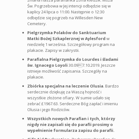
zmarła nasza parafianka Zofia Kledzik. Msza
Św. Pogrzebowa w Jej intencji odbędzie się w
kaplicy 24 lipca o 11:00. Następnie o 12:30
odbędzie się pogrzeb na Willesden New
Cemetery.
Pielgrzymka Polaków do Sanktuarium
Matki Bożej Szkaplerznej w Aylesford
w
niedzielę 1 września. Szczegółowy program na
plakacie. Zapisy w zakrystii.
Parafialna Pielgrzymka do Lourdes i śladami
św. Ignacego Loyoli
30.097.10.2019. Jeszcze
istnieje możliwość zapisania. Szczegóły na
plakacie.
Zbiórka specjalna na leczenie Olusia
. Bardzo
serdecznie dziękuję za Waszą hojność i
wszystkie złożone ofiary. W sumie udało się
zebrać £1967.63. Serdeczne Bóg zapłać i imieniu
Olusia i jego Rodziców.
Wszystkich nowych Parafian i tych, którzy
nigdy nie zapisali się do parafii prosimy o
wypełnienie formularza zapisu do parafii.