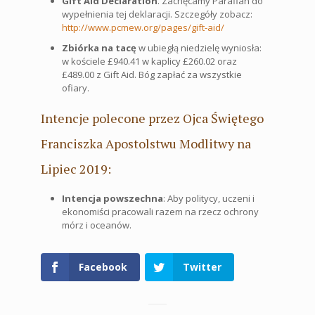
Gift Aid Declaration
. Zachęcamy Parafian do
wypełnienia tej deklaracji. Szczegóły zobacz:
http://www.pcmew.org/pages/gift-aid/
Zbiórka na tacę
w ubiegłą niedzielę wyniosła:
w kościele £940.41 w kaplicy £260.02 oraz
£489.00 z Gift Aid. Bóg zapłać za wszystkie
ofiary.
Intencje polecone przez Ojca Świętego
Franciszka Apostolstwu Modlitwy na
Lipiec 2019:
Intencja powszechna
: Aby politycy, uczeni i
ekonomiści pracowali razem na rzecz ochrony
mórz i oceanów.
Facebook
Twitter