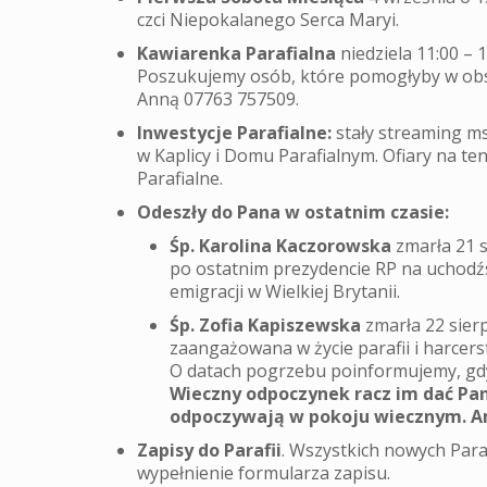
czci Niepokalanego Serca Maryi.
Kawiarenka Parafialna
niedziela 11:00 – 
Poszukujemy osób, które pomogłyby w obsł
Anną 07763 757509.
Inwestycje Parafialne:
stały streaming ms
w Kaplicy i Domu Parafialnym. Ofiary na te
Parafialne.
Odeszły do Pana w ostatnim czasie:
Śp. Karolina Kaczorowska
zmarła 21 s
po ostatnim prezydencie RP na uchodźs
emigracji w Wielkiej Brytanii.
Śp. Zofia Kapiszewska
zmarła 22 sierp
zaangażowana w życie parafii i harcer
O datach pogrzebu poinformujemy, gd
Wieczny odpoczynek racz im dać Pani
odpoczywają w pokoju wiecznym. A
Zapisy do Parafii
. Wszystkich nowych Parafi
wypełnienie formularza zapisu.