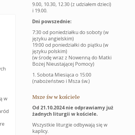
9.00, 10.30, 12.30 (z udziałem dzieci)
i 19.00.
Dni powszednie:
7:30 od poniedziałku do soboty (w
języku angielskim)
19:00 od poniedziałki do piątku (w
języku polskim)
(w środę wraz z Nowenną do Matki
Bożej Nieustającej Pomocy)
ych
1. Sobota Miesiąca o 15:00
(nabożeństwo i Msza św.)
Msze św w kościele
ią w
Od 21.10.2024 nie odprawiamy już
aród
żadnych liturgii w kościele.
óre
Wszystkie liturgie odbywają się w
kaplicy.