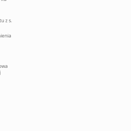
u z s.
ienia
dowa
j