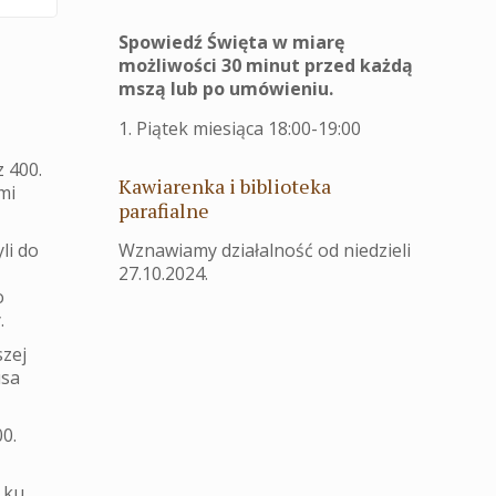
Spowiedź Święta w miarę
możliwości 30 minut przed każdą
mszą lub po umówieniu.
1. Piątek miesiąca 18:00-19:00
 400.
Kawiarenka i biblioteka
mi
parafialne
Wznawiamy działalność od niedzieli
li do
27.10.2024.
o
.
szej
usa
0.
 ku