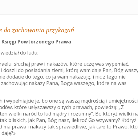
 do zachowania przykazań
z Księgi Powtórzonego Prawa
wiedział do ludu:
zraelu, słuchaj praw i nakazów, które uczę was wypełniać,
i i doszli do posiadania ziemi, którą wam daje Pan, Bóg wasz
nie dodacie do tego, co ja wam nakazuję, i nic z tego nie
, zachowując nakazy Pana, Boga waszego, które na was
ch i wypełniajcie je, bo one są waszą mądrością i umiejętnośc
odów, które usłyszawszy o tych prawach, powiedzą: „Z
en wielki naród to lud mądry i rozumny”. Bo któryż wielki n
ak bliskich, jak Pan, Bóg nasz, ilekroć Go wzywamy? Któryż
d ma prawa i nakazy tak sprawiedliwe, jak całe to Prawo, kt
 daję?»