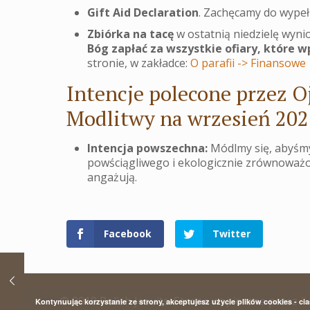
Gift Aid Declaration
. Zachęcamy do wypełn
Zbiórka na tacę
w ostatnią niedzielę wynio
Bóg zapłać za wszystkie ofiary, które w
stronie, w zakładce:
O parafii -> Finansowe
Intencje polecone przez O
Modlitwy na wrzesień 202
Intencja powszechna:
Módlmy się, abyśmy
powściągliwego i ekologicznie zrównoważon
angażują.
Facebook
Twitter
© 2018 Polish Jesuits. Strona wspierana przez
P
Kontynuując korzystanie ze strony, akceptujesz użycie plików cookies - ci