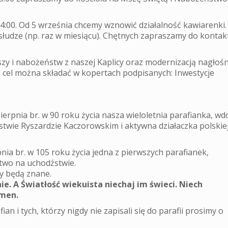
14:00. Od 5 września chcemy wznowić działalność kawiarenki.
udze (np. raz w miesiącu). Chętnych zapraszamy do kontakt
zy i nabożeństw z naszej Kaplicy oraz modernizacją nagłośn
n cel można składać w kopertach podpisanych: Inwestycje
ierpnia br. w 90 roku życia nasza wieloletnia parafianka, w
twie Ryszardzie Kaczorowskim i aktywna działaczka polskie
nia br. w 105 roku życia jedna z pierwszych parafianek,
stwo na uchodźstwie.
y będą znane.
e. A Światłość wiekuista niechaj im świeci. Niech
men.
an i tych, którzy nigdy nie zapisali się do parafii prosimy o