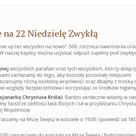
 na 22 Niedzielę Zwykłą
ie ujrzeć wszystko na nowo”. 500. rocznica nawrócenia oraz
i. W naszej kaplicy można uzyskać odpust zupełny pod zwykły
jnej
wszystkich parafian oraz tych wszystkich, którzy dołączy
upami zachęcamy do tego, aby kościoły pozostały miejscami
uszanujmy różną osobistą wrażliwość oraz dbajmy z troską 
e względy bezpieczeństwa i korzystając ze środków higieny
sjonarkę Chrystusa Króla)
. Bardzo serdeczne witamy w na
my Siostrze obfitości łask Bożych i sił w przybliżaniu Chryst
j Wspólnocie.
aszamy na Mszę Świętą w kościele o 19:00; spowiedź od 18:0
5:00 zapraszamy do kościoła na Mszę Świętą i Nabożeństwo