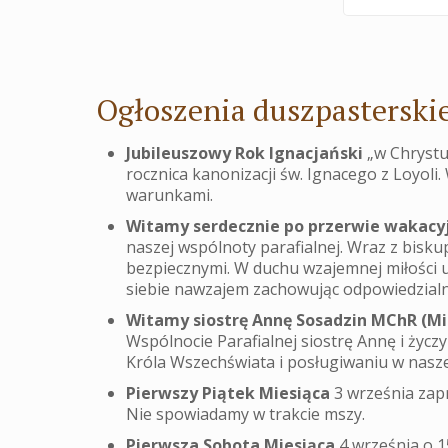
Ogłoszenia duszpasterskie
Jubileuszowy Rok Ignacjański
„w Chrystus
rocznica kanonizacji św. Ignacego z Loyol
warunkami.
Witamy serdecznie po przerwie wakacy
naszej wspólnoty parafialnej. Wraz z bisk
bezpiecznymi. W duchu wzajemnej miłości 
siebie nawzajem zachowując odpowiedzialni
Witamy siostrę Annę Sosadzin MChR (Mi
Wspólnocie Parafialnej siostrę Annę i życzy
Króla Wszechświata i posługiwaniu w nasze
Pierwszy Piątek Miesiąca
3 września zapr
Nie spowiadamy w trakcie mszy.
Pierwsza Sobota Miesiąca
4 września o 1