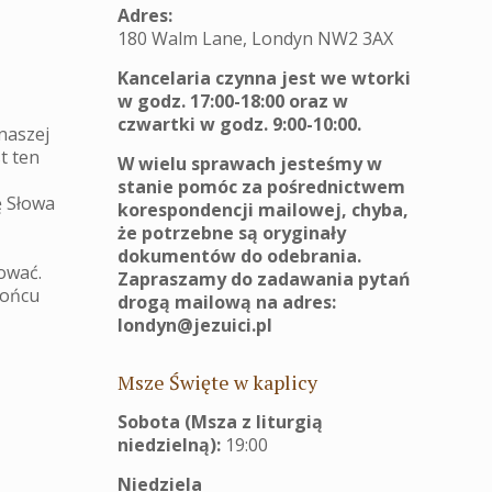
Adres:
180 Walm Lane, Londyn NW2 3AX
Kancelaria czynna jest we wtorki
w godz. 17:00-18:00 oraz w
czwartki w godz. 9:00-10:00.
naszej
t ten
W wielu sprawach jesteśmy w
stanie pomóc za pośrednictwem
ę Słowa
korespondencji mailowej, chyba,
że potrzebne są oryginały
dokumentów do odebrania.
rować.
Zapraszamy do zadawania pytań
końcu
drogą mailową na adres:
londyn@jezuici.pl
Msze Święte w kaplicy
Sobota (Msza z liturgią
niedzielną):
19:00
Niedziela