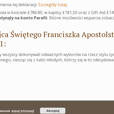
ienia tej deklaracji.
Szczegóły tutaj
.
sła w kościele £786.80, w kaplicy £181,50 oraz z Gift-Aid £14
płynęły na konto Parafii
. Różne możliwości wsparcia zobac
jca Świętego Franciszka Apostols
1:
 wszyscy dokonywali odważnych wyborów na rzecz stylu życ
ego, ciesząc się z ludzi młodych, którzy się w to zdecydowa
awel Opitek
Akceptuj
asteczek.
więcej informacji