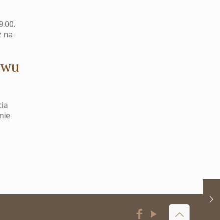
9.00.
z na
twu
ia
nie