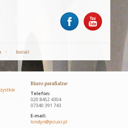
e
Kontakt
Biuro parafialne
zystkie
Telefon:
020 8452 4304
07340 391 743
E-mail:
londyn@jezuici.pl