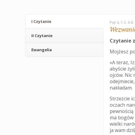
I Czytanie
Pwt 4, 1-2. 6-8
Wezwanie
II Czytanie
Czytanie 
Ewangelia
Mojżesz po
«A teraz, I
abyście żyl
ojców. Nic 
odejmiecie
nakładam.
Strzeżcie i
oczach nar
pewnością t
ma bogów t
wielki naró
ja wam dziś