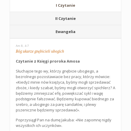
I Czytanie
II Czytanie
Ewangelia
Am 8, 4-7
Bóg ukarze gnębicieli ubogich
Czytanie z Księgi proroka Amosa
Słuchajcie tego wy, którzy gnębicie ubogiego, a
bezrolnego pozostawiacie bez pracy, którzy mówicie:
«Kiedyż minie nów księżyca, byśmy mogli sprzedawać
zboże, i kiedy szabat, byśmy mogli otworzyć spichlerz? A
będziemy zmniejszać efę, powiększać sykl i wagę
podstępnie fałszować. Będziemy kupować biednego za
srebro, a ubogiego za parę sandałów, i plewy
pszeniczne będziemy sprzedawać».
Poprzysiągł Pan na dumę Jakuba: «Nie zapomnę nigdy
wszystkich ich uczynków».