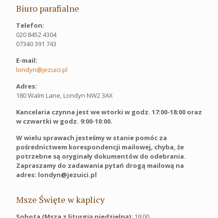
Biuro parafialne
Telefon:
020 8452 4304
07340 391 743
E-mail:
londyn@jezuici.pl
Adres:
180 Walm Lane, Londyn NW2 3AX
Kancelaria czynna jest we wtorki w godz. 17:00-18:00 oraz
w czwartki w godz. 9:00-10:00.
W wielu sprawach jesteśmy w stanie pomóc za
pośrednictwem korespondencji mailowej, chyba, że
potrzebne są oryginały dokumentów do odebrania.
Zapraszamy do zadawania pytań drogą mailową na
adres: londyn@jezuici.pl
Msze Święte w kaplicy
Sobota (Msza z liturgią niedzielną):
19:00