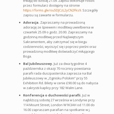
trwają do dzisiaj 21.09. Zapisu dokonuje rodzic
przez formularz dostępny na stronie
https://forms.gle/ou5DJCzL2yCN2Fks9
. Szczegóły
zapisu są zawarte w formularzu.
Adoracja.
Zapraszamy na prowadzoną
adorację ze śpiewem i modlitwą uwielbienia w
czwartek 25.09 o godz. 20.00. Zapraszamy na
godzinną modlitwę przed Najświętszym
Sakramentem, aby zatrzymać się w biegu
codzienności, wyciszyć się i poprzez pieśni oraz
prowadzoną modlitwę doświadczyć miłującego
Boga.
Bal Jubileuszowy.
Już za dwa tygodnie 4
października z okazji 70 rocznicy powstania
parafii rada duszpasterska zaprasza na Bal
Jubileuszowy w „Ognisku Polskim” przy 55
Exhibition Rd. Bilety w cenie £90.00 są do nabycia
w zakrystii kaplicy przy 182 Walm Lane.
Konferencja o duchowości parafii.
Już w
najbliższą sobotę 27 września w Londynie przy
114 Mount Street, London W1K3AH od 11.00 do
16.00 zapraszam parafian na spotkanie w j.