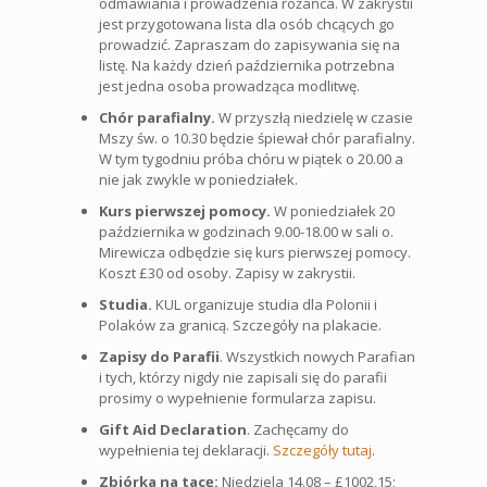
odmawiania i prowadzenia różańca. W zakrystii
jest przygotowana lista dla osób chcących go
prowadzić. Zapraszam do zapisywania się na
listę. Na każdy dzień października potrzebna
jest jedna osoba prowadząca modlitwę.
Chór parafialny.
W przyszłą niedzielę w czasie
Mszy św. o 10.30 będzie śpiewał chór parafialny.
W tym tygodniu próba chóru w piątek o 20.00 a
nie jak zwykle w poniedziałek.
Kurs pierwszej pomocy.
W poniedziałek 20
października w godzinach 9.00-18.00 w sali o.
Mirewicza odbędzie się kurs pierwszej pomocy.
Koszt £30 od osoby. Zapisy w zakrystii.
Studia.
KUL organizuje studia dla Polonii i
Polaków za granicą. Szczegóły na plakacie.
Zapisy do Parafii
. Wszystkich nowych Parafian
i tych, którzy nigdy nie zapisali się do parafii
prosimy o wypełnienie formularza zapisu.
Gift Aid Declaration
. Zachęcamy do
wypełnienia tej deklaracji.
Szczegóły tutaj
.
Zbiórka na tacę:
Niedziela 14.08 – £1002,15;