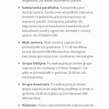
angielskim, na temat duchowości parafii.
Kawiarenka parafialna.
Kawiarenka jest
dzisiaj czynna. Serdecznie wszystkich zaprasza.
Dochód z kawiarenki jest przeznaczony na
wsparcie parafii. Zachęcamy parafian do
włączenia się w prowadzenie kawiarenki pod
kierunkiem siostry Agnieszki. Kontakt z siostrą
pod nr. tel. 07340391780.
Klub seniora.
Klub seniora zaprasza w
poniedziałki na spotkania. O 11.45 modlitwa
przed obrazem MB Miłosierdzia. Następnie
ćwiczenia gimnastyczne i spotkanie rekreacyjne.
Grupa biblijna.
Po wakacyjnej przerwie grupa
zaprasza do rozmowy o Piśmie Świętym i nie
tylko w poniedziałki o godzinie 20.00 do sali
ministranckiej.
Grupa Anastasis.
Po wakacyjnej przerwie
grupa zaprasza do wspólnej modlitwy w środy o
godzinie 20.00 do kaplicy przed obrazem MB
Miłosierdzia.
Różaniec.
Przez cały październik zapraszam do