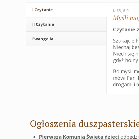
I Czytanie
Iz 55, 6-9
Myśli mo
II Czytanie
Czytanie z
Ewangelia
Szukajcie P
Niechaj be
Niech się 
gdyż hojny
Bo myśli m
mówi Pan. 
drogami i 
Ogłoszenia duszpasterskie
Pierwsza Komunia Święta dzieci
odbędzie