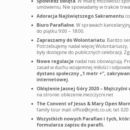
Spowiedź święta
. W miarę możliwości sp
umówieniu. Nie spowiadamy w trakcie trwan
Adoracja Najświętszego Sakramentu
co
Biuro Parafialne
. W sprawach kancelaryjn
do piątku 9:00 – 18:00.
Zapraszamy do Wolontariatu
. Bardzo se
Potrzebujemy nadal więcej Wolontariuszy, k
były dostępne do publicznych celebracji. Z
Nowe regulacje
nadal nas obowiązują. Pro
zasad w duchu wzajemnej miłości i odpowie
dystans społeczny „1 metr +”, zakrywani
internetowej
.
Oblężenie Jasnej Góry 2020 – Mężczyźni 
na stronie: oblezenie.mezczyzni.net
The Convent of Jesus & Mary Open Morn
family tour mail: office@cjmlc.co.uk; tel: 02
Wszystkich nowych Parafian i tych, którz
formularza zapisu do parafii.