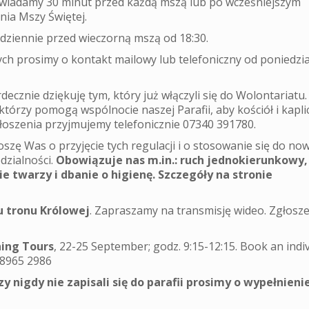
owiadamy 30 minut przed każdą mszą lub po wcześniejszym
ia Mszy Świętej.
dziennie przed wieczorną mszą od 18:30.
ych prosimy o kontakt mailowy lub telefoniczny od poniedzi
rdecznie dziękuję tym, który już włączyli się do Wolontariatu.
tórzy pomogą wspólnocie naszej Parafii, aby kościół i kapli
głoszenia przyjmujemy telefonicznie 07340 391780.
szę Was o przyjęcie tych regulacji i o stosowanie się do no
dzialności.
Obowiązuje nas m.in.: ruch jednokierunkowy,
e twarzy i dbanie o higienę. Szczegóły na stronie
u tronu Królowej
. Zapraszamy na transmisję wideo. Zgłosz
ing Tours
, 22-25 September; godz. 9:15-12:15. Book an indi
0 8965 2986
y nigdy nie zapisali się do parafii prosimy o wypełnieni