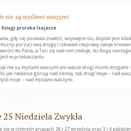
je nie są myślami waszymi
 Księgi proroka Izajasza
ana, gdy się pozwala znaleźć, wzywajcie Go, dopóki jest blisk
zbożny porzuci swą drogę i człowiek nieprawy swoje knowan
nawróci do Pana, a Ten się nad nim zmiłuje, do Boga naszego
 jest w przebaczaniu.
oje nie są myślami waszymi ani wasze drogi moimi drogami 
Bo jak niebiosa górują nad ziemią, tak drogi moje – nad was
myśli moje – nad myślami waszymi.
 25 Niedziela Zwykła
 się w czterech grupach: 26 i 27 września oraz 3 i 4 paździer