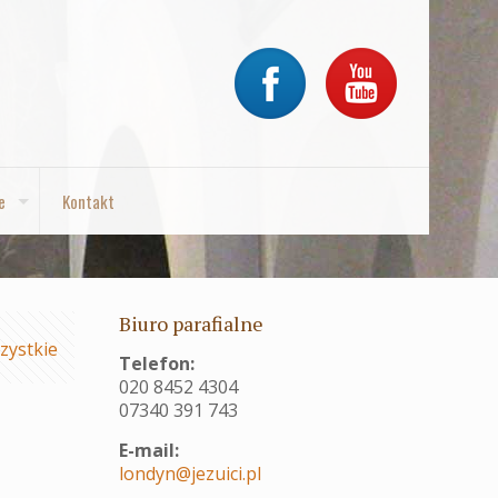
e
Kontakt
Biuro parafialne
zystkie
Telefon:
020 8452 4304
07340 391 743
E-mail:
londyn@jezuici.pl