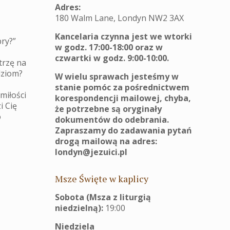
Adres:
180 Walm Lane, Londyn NW2 3AX
Kancelaria czynna jest we wtorki
bry?”
w godz. 17:00-18:00 oraz w
czwartki w godz. 9:00-10:00.
trzę na
dziom?
W wielu sprawach jesteśmy w
stanie pomóc za pośrednictwem
miłości
korespondencji mailowej, chyba,
i Cię
że potrzebne są oryginały
o
dokumentów do odebrania.
Zapraszamy do zadawania pytań
drogą mailową na adres:
londyn@jezuici.pl
Msze Święte w kaplicy
Sobota (Msza z liturgią
niedzielną):
19:00
Niedziela