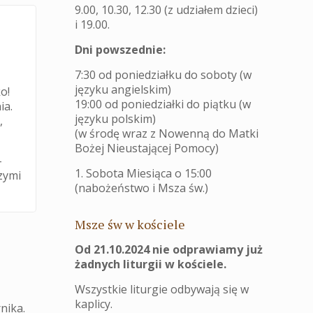
9.00, 10.30, 12.30 (z udziałem dzieci)
i 19.00.
Dni powszednie:
7:30 od poniedziałku do soboty (w
języku angielskim)
o!
19:00 od poniedziałki do piątku (w
ia.
języku polskim)
,
(w środę wraz z Nowenną do Matki
Bożej Nieustającej Pomocy)
–
1. Sobota Miesiąca o 15:00
zymi
(nabożeństwo i Msza św.)
Msze św w kościele
Od 21.10.2024 nie odprawiamy już
żadnych liturgii w kościele.
Wszystkie liturgie odbywają się w
kaplicy.
nika.