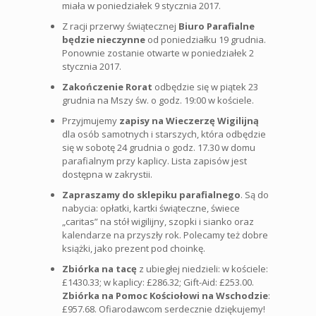
miała w poniedziałek 9 stycznia 2017.
Z racji przerwy świątecznej
Biuro Parafialne
będzie nieczynne
od poniedziałku 19 grudnia.
Ponownie zostanie otwarte w poniedziałek 2
stycznia 2017.
Zakończenie Rorat
odbędzie się w piątek 23
grudnia na Mszy św. o godz. 19:00 w kościele.
Przyjmujemy
zapisy na Wieczerzę Wigilijną
dla osób samotnych i starszych, która odbędzie
się w sobotę 24 grudnia o godz. 17.30 w domu
parafialnym przy kaplicy. Lista zapisów jest
dostępna w zakrystii.
Zapraszamy do sklepiku parafialnego
. Są do
nabycia: opłatki, kartki świąteczne, świece
„caritas” na stół wigilijny, szopki i sianko oraz
kalendarze na przyszły rok. Polecamy też dobre
książki, jako prezent pod choinkę.
Zbiórka na tacę
z ubiegłej niedzieli: w kościele:
£1430.33; w kaplicy: £286.32; Gift-Aid: £253.00.
Zbiórka na Pomoc Kościołowi na Wschodzie
:
£957.68. Ofiarodawcom serdecznie dziękujemy!