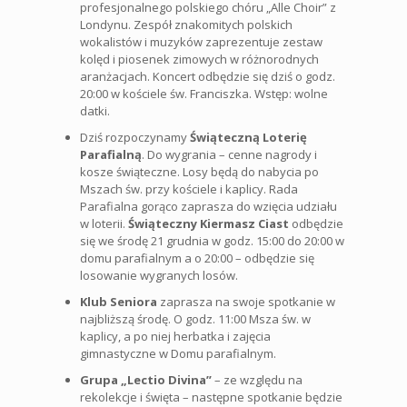
profesjonalnego polskiego chóru „Alle Choir” z
Londynu. Zespół znakomitych polskich
wokalistów i muzyków zaprezentuje zestaw
kolęd i piosenek zimowych w różnorodnych
aranżacjach. Koncert odbędzie się dziś o godz.
20:00 w kościele św. Franciszka. Wstęp: wolne
datki.
Dziś rozpoczynamy
Świąteczną Loterię
Parafialną
. Do wygrania – cenne nagrody i
kosze świąteczne. Losy będą do nabycia po
Mszach św. przy kościele i kaplicy. Rada
Parafialna gorąco zaprasza do wzięcia udziału
w loterii.
Świąteczny Kiermasz Ciast
odbędzie
się we środę 21 grudnia w godz. 15:00 do 20:00 w
domu parafialnym a o 20:00 – odbędzie się
losowanie wygranych losów.
Klub Seniora
zaprasza na swoje spotkanie w
najbliższą środę. O godz. 11:00 Msza św. w
kaplicy, a po niej herbatka i zajęcia
gimnastyczne w Domu parafialnym.
Grupa „Lectio Divina”
– ze względu na
rekolekcje i święta – następne spotkanie będzie