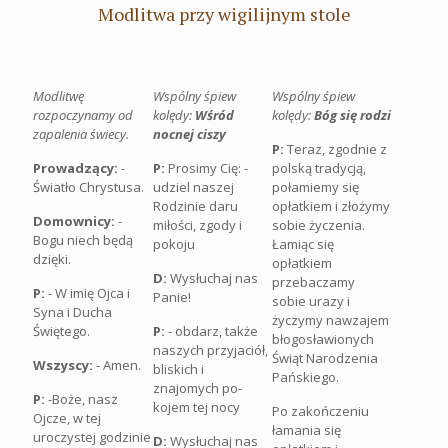
Modlitwa przy wigilijnym stole
Modlitwę
Wspólny śpiew
Wspólny śpiew
rozpoczynamy od
kolędy:
Wśród
kolędy:
Bóg się rodzi
zapalenia świecy.
nocnej ciszy
P:
Teraz, zgodnie z
Prowadzący:
-
P:
Prosimy Cię: -
polską tradycją,
Światło Chrystusa.
udziel naszej
połamiemy się
Rodzinie daru
opłatkiem i złożymy
Domownicy:
-
miłości, zgody i
sobie życzenia.
Bogu niech będą
pokoju
Łamiąc się
dzięki.
opłatkiem
D:
Wysłuchaj nas
przebaczamy
P:
- W imię Ojca i
Panie!
sobie urazy i
Syna i Ducha
życzymy nawzajem
Świętego.
P:
- obdarz, także
błogosławionych
naszych przyjaciół,
Świąt Narodzenia
Wszyscy:
- Amen.
bliskich i
Pańskiego.
znajomych po-
P:
-Boże, nasz
kojem tej nocy
Po zakończeniu
Ojcze, w tej
łamania się
uroczystej godzinie
D:
Wysłuchaj nas