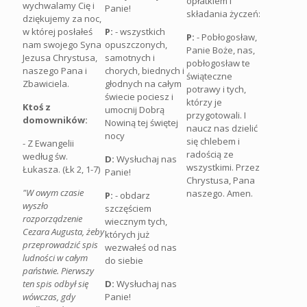
opłatkiem i
wychwalamy Cię i
Panie!
składania życzeń:
dziękujemy za noc,
w której posłałeś
P:
- wszystkich
P:
- Pobłogosław,
nam swojego Syna
opuszczonych,
Panie Boże, nas,
Jezusa Chrystusa,
samotnych i
pobłogosław te
naszego Pana i
chorych, biednych i
świąteczne
Zbawiciela.
głodnych na całym
potrawy i tych,
świecie pociesz i
którzy je
Ktoś z
umocnij Dobrą
przygotowali. I
domowników:
Nowiną tej świętej
naucz nas dzielić
nocy
się chlebem i
- Z Ewangelii
radością ze
według św.
D:
Wysłuchaj nas
wszystkimi. Przez
Łukasza. (Łk 2, 1-7)
Panie!
Chrystusa, Pana
"W owym czasie
naszego. Amen.
P:
- obdarz
wyszło
szczęściem
rozporządzenie
wiecznym tych,
Cezara Augusta, żeby
których już
przeprowadzić spis
wezwałeś od nas
ludności w całym
do siebie
państwie. Pierwszy
ten spis odbył się
D:
Wysłuchaj nas
wówczas, gdy
Panie!