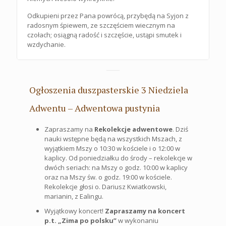
Odkupieni przez Pana powrócą, przybędą na Syjon z
radosnym śpiewem, ze szczęściem wiecznym na
czołach; osiągną radość i szczęście, ustąpi smutek i
wzdychanie.
Ogłoszenia duszpasterskie 3 Niedziela
Adwentu – Adwentowa pustynia
Zapraszamy na
Rekolekcje adwentowe
. Dziś
nauki wstępne będą na wszystkich Mszach, z
wyjątkiem Mszy o 10:30 w kościele i o 12:00 w
kaplicy. Od poniedziałku do środy – rekolekcje w
dwóch seriach: na Mszy o godz. 10:00 w kaplicy
oraz na Mszy św. o godz. 19:00 w kościele.
Rekolekcje głosi o. Dariusz Kwiatkowski,
marianin, z Ealingu.
Wyjątkowy koncert!
Zapraszamy na koncert
p.t. „Zima po polsku”
w wykonaniu