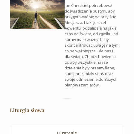
Jan Chrzciciel potrzebował
doświadczenia pustyni, aby
przygotować się na przyjście
Mesjasza. I taki jest cel
Adwentu: oddalić się na jakiś
czas od świata, od zgiełku, od
spraw mało ważnych, by
skoncentrować uwagę na tym,
co najważniejsze. Dla nas i
dla świata. Chodzi bowiem o
to, aby wszystkie nasze
działania były przemyślane,
sumienne, miały sens oraz
swoje odniesienie do Bożych
planów i zamiarów.
Liturgia słowa
I Czytanie