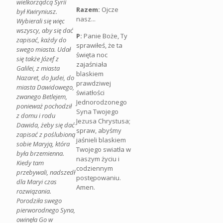
wielkorządcą Syrii
Razem:
Ojcze
był Kwiryniusz.
nasz...
Wybierali się więc
wszyscy, aby się dać
P:
Panie Boże, Ty
zapisać, każdy do
sprawiłeś, że ta
swego miasta. Udał
święta noc
się także Józef z
zajaśniała
Galilei, z miasta
blaskiem
Nazaret, do Judei, do
prawdziwej
miasta Dawidowego,
światłości
zwanego Betlejem,
Jednorodzonego
ponieważ pochodził
Syna Twojego
z domu i rodu
Jezusa Chrystusa;
Dawida, żeby się dać
spraw, abyśmy
zapisać z poślubioną
jaśnieli blaskiem
sobie Maryją, która
Twojego swiatła w
była brzemienna.
naszym życiu i
Kiedy tam
codziennym
przebywali, nadszedł
postępowaniu.
dla Maryi czas
Amen.
rozwiązania.
Porodziła swego
pierworodnego Syna,
owinęła Go w