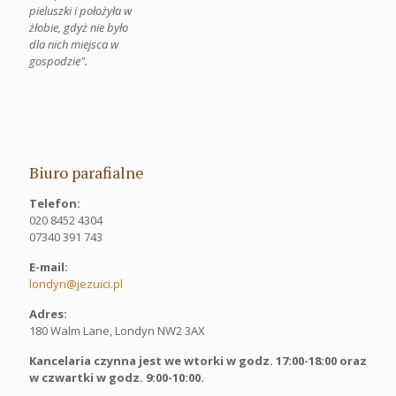
pieluszki i położyła w
żłobie, gdyż nie było
dla nich miejsca w
gospodzie".
Biuro parafialne
Telefon:
020 8452 4304
07340 391 743
E-mail:
londyn@jezuici.pl
Adres:
180 Walm Lane, Londyn NW2 3AX
Kancelaria czynna jest we wtorki w godz. 17:00-18:00 oraz
w czwartki w godz. 9:00-10:00.