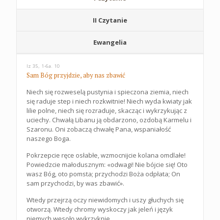
II Czytanie
Ewangelia
Iz 35, 1-6a. 10
Sam Bóg przyjdzie, aby nas zbawić
Niech się rozweselą pustynia i spieczona ziemia, niech
się raduje step i niech rozkwitnie! Niech wyda kwiaty jak
lilie polne, niech się rozraduje, skacząc i wykrzykując z
uciechy. Chwałą Libanu ją obdarzono, ozdobą Karmelu i
Szaronu. Oni zobaczą chwałę Pana, wspaniałość
naszego Boga.
Pokrzepcie ręce osłabłe, wzmocnijcie kolana omdlałe!
Powiedzcie małodusznym: «odwagi! Nie bójcie się! Oto
wasz Bóg, oto pomsta; przychodzi Boża odpłata; On
sam przychodzi, by was zbawić».
Wtedy przejrzą oczy niewidomych i uszy głuchych się
otworzą. Wtedy chromy wyskoczy jak jeleń i język
niemych wesoło wykrzyknie.