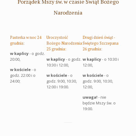
Porządek Mszy św. w czasie Świąt Bożego
Narodzenia
Pasterka w noc 24
Uroczystość
Drugi dzień świąt -
grudnia:
Bożego Narodzenia
Świętego Szczepana
25 grudnia:
26 grudnia:
w kaplicy
- o godz.
20:00,
w kaplicy
- o godz.
w kaplicy
- o 10:30 i
10:30 i 12:00,
12:00,
w kościele
- o
godz. 22:00 i o
w kościele
- o
w kościele
- o
24:00;
godz. 9:00, 10:30,
godz. 9:00, 10:30,
12:00 i 19:00.
12:00,
uwaga!
- nie
będzie Mszy św. o
19:00.