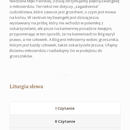
Niedziela Męki Pańskiej. Dzisiaj otrzymujemy piękną Ewangelię
o miłosierdziu. Ten tekst nie dotyczy „zagadnienia”
cudzołóstwa, które zawsze jest grzechem, o czym jest mowa
na końcu. W centrum tej Ewangelii jest dzisiaj Jezus
wystawiany na próbę, który nie wchodzi w polemikę z
oskarżycielami, ale pisze na kamiennej posadzce świątyni,
przypominając w ten sposób, że na kamieniach to Bóg wyrył
prawo, a nie człowiek. A Bóg jest miłosierny wobec grzesznika,
którym jest każdy człowiek, także oskarżyciele Jezusa. Ufajmy
Bożemu miłosierdziu i naśladujmy Go w podejściu do
grzeszników.
Liturgia słowa
I Czytanie
II Czytanie