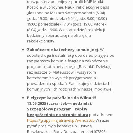
duszpasterz polonijny z parafii NMP Matki
Kościoła w Londynie. Nauki rekolekcyjne będą
głoszone na Mszach świętych: sobota (5.04)
godz. 19:00; niedziela (6.04) godz. 9:00, 10:30 i
19:00; poniedziałek (7.04) godz. 19:00; wtorek
(8.04) godz. 19:00. W ostatni dzień rekolekcji
będziemy zbierać tacę na ofiarę dla
rekolekcjonisty.
Zakończenie katechezy komunijnej.
W
sobotę druga (i ostatnia) grupa dzieci przyjęła po
raz pierwszy komunię świętą na zakończenie
programu katechetycznego „Baranki”. Dziękuję
raz jeszcze o. Mateuszowi i wszystkim
katechetom za wysiłek przygotowania i
prowadzenia spotkań. Pamiętajmy o dzieciach
komunijnych i ich rodzinach w naszej modlitwie.
Pielgrzymka parafialna do Wilna 15-
18.05.2025 (czwartek—niedziela).
Szczegółowy program i
zapisy
bezpośrednio na stronie biura
pod adresem
https://grupy.misjatravel.pl/wilno2025
W razie
pytań prosimy o kontakt z p. Justyną
Roszkowską z Rady Duszpasterskiej (07896