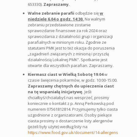
653330).
Zapraszamy.
Walne zebranie parafii
odbędzie się
w
niedzielę 6.04 o godz. 14:30.
Na walnym
zebraniu przedstawione zostanie
sprawozdanie finansowe za rok 2024 oraz
sprawozdania z działalności grup i organizacji
parafialnych w minionym roku. Zgodnie ze
statutami PMK jest to też okazja do poruszenia
„zagadnień związanych z minioną i przyszłą
działalnością Lokalnej PMK”. Spotkanie jest
otwarte dla wszystkich parafian. Zapraszamy.
Kiermasz ciast w Wielką Sobotę 19.04
w
czasie święcenia pokarmów, w godz. 10:00-15:00.
Zapraszamy chętnych do upieczenia ciast
na tę wspaniałą inicjatywę.
Jeśli
chciałbyś/chciałabyś nas wesprzeć, prosimy
koniecznie o kontakt z p. Anną Perkowską pod
numerem 07561812814. Przyjmujemy tylko ciasta
uzgodnione z organizatorami. Osoby piekące
ciasta prosimy o dostarczenie listy alergenów
(jeżeli były użyte) według listy na
https://www.food.gov.uk/document/14-allergens