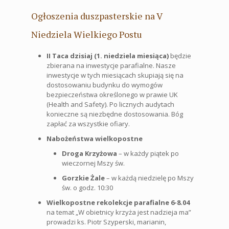
Ogłoszenia duszpasterskie na V
Niedziela Wielkiego Postu
II Taca dzisiaj (1. niedziela miesiąca)
będzie
zbierana na inwestycje parafialne. Nasze
inwestycje w tych miesiącach skupiają się na
dostosowaniu budynku do wymogów
bezpieczeństwa określonego w prawie UK
(Health and Safety). Po licznych audytach
konieczne są niezbędne dostosowania. Bóg
zapłać za wszystkie ofiary.
Nabożeństwa wielkopostne
Droga Krzyżowa
– w każdy piątek po
wieczornej Mszy św.
Gorzkie Żale
– w każdą niedzielę po Mszy
św. o godz. 10:30
Wielkopostne rekolekcje parafialne 6-8.04
na temat „W obietnicy krzyża jest nadzieja ma”
prowadzi ks. Piotr Szyperski, marianin,