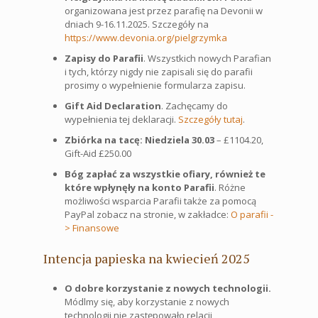
organizowana jest przez parafię na Devonii w
dniach 9-16.11.2025. Szczegóły na
https://www.devonia.org/pielgrzymka
Zapisy do Parafii
. Wszystkich nowych Parafian
i tych, którzy nigdy nie zapisali się do parafii
prosimy o wypełnienie formularza zapisu.
Gift Aid Declaration
. Zachęcamy do
wypełnienia tej deklaracji.
Szczegóły tutaj
.
Zbiórka na tacę: Niedziela 30.03
– £1104.20,
Gift-Aid £250.00
Bóg zapłać za wszystkie ofiary, również te
które wpłynęły na konto Parafii
. Różne
możliwości wsparcia Parafii także za pomocą
PayPal zobacz na stronie, w zakładce:
O parafii -
> Finansowe
Intencja papieska na kwiecień 2025
O dobre korzystanie z nowych technologii.
Módlmy się, aby korzystanie z nowych
technologii nie zastępowało relacji