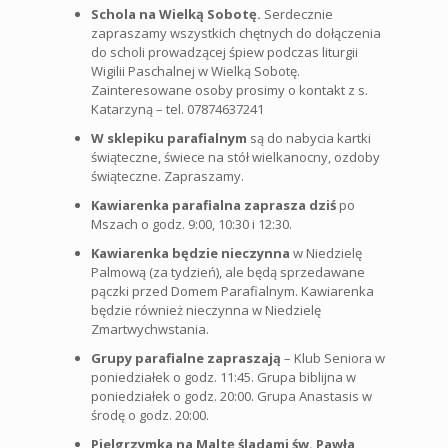
Schola na Wielką Sobotę.
Serdecznie
zapraszamy wszystkich chętnych do dołączenia
do scholi prowadzącej śpiew podczas liturgii
Wigilii Paschalnej w Wielką Sobotę.
Zainteresowane osoby prosimy o kontakt z s.
Katarzyną – tel. 07874637241
W sklepiku parafialnym
są do nabycia kartki
świąteczne, świece na stół wielkanocny, ozdoby
świąteczne. Zapraszamy.
Kawiarenka parafialna zaprasza dziś
po
Mszach o godz. 9:00, 10:30 i 12:30.
Kawiarenka będzie nieczynna
w Niedzielę
Palmową (za tydzień), ale będą sprzedawane
pączki przed Domem Parafialnym. Kawiarenka
będzie również nieczynna w Niedzielę
Zmartwychwstania.
Grupy parafialne zapraszają
– Klub Seniora w
poniedziałek o godz. 11:45. Grupa biblijna w
poniedziałek o godz. 20:00. Grupa Anastasis w
środę o godz. 20:00.
Pielgrzymka na Maltę śladami św. Pawła