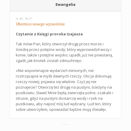
Ewangelia
Iz 43, 16-21
Obietnica nowego wyzwolenia
Czytanie z Księgi proroka Izajasza
Tak mówi Pan, który otworzył drogę przez morze i
ścieżkę przez potężne wody; który wyprowadził wozy i
konie, także i potężne wojsko; upadli, już nie powstaną,
zgaśli, jak knotek zostali zdmuchnięci.
«Nie wspominajcie wydarzeń minionych, nie
roztrząsajcie w myśli dawnych rzeczy. Oto Ja dokonuję
rzeczy nowej; pojawia się właśnie. Czyż jej nie
poznajecie? Otworzę też drogę na pustyni, ścieżyny na
pustkowiu. Sławić Mnie będą zwierzęta polne, szakale i
strusie, gdyż na pustyni dostarczę wody i rzek na
pustkowiu, aby napoić mój lud wybrany. Lud ten, który
sobie utworzyłem, opowiadać będzie moją chwałę».