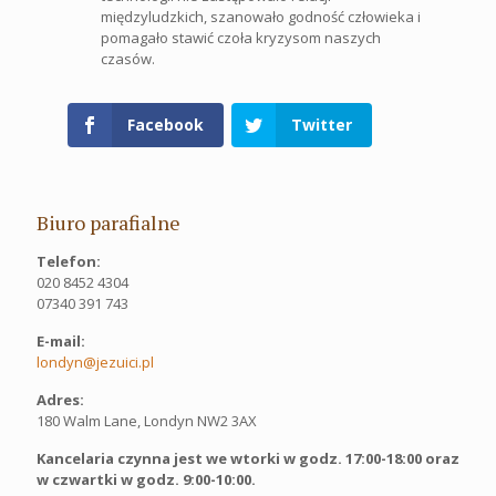
międzyludzkich, szanowało godność człowieka i
pomagało stawić czoła kryzysom naszych
czasów.
Facebook
Twitter
Biuro parafialne
Telefon:
020 8452 4304
07340 391 743
E-mail:
londyn@jezuici.pl
Adres:
180 Walm Lane, Londyn NW2 3AX
Kancelaria czynna jest we wtorki w godz. 17:00-18:00 oraz
w czwartki w godz. 9:00-10:00.