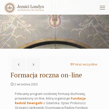
Pokaż wszystkie
Formacja roczna on-line
2 września 2023
Polecamy program osobistej formacji duchowej,
prowadzony on-line, którą organizuje
Fundacja
Radość Ewangelii
z Gdańska. Ojciec Proboszcz
Grzegorz Jankowski SJ pomaga w Radzie Fundacji.