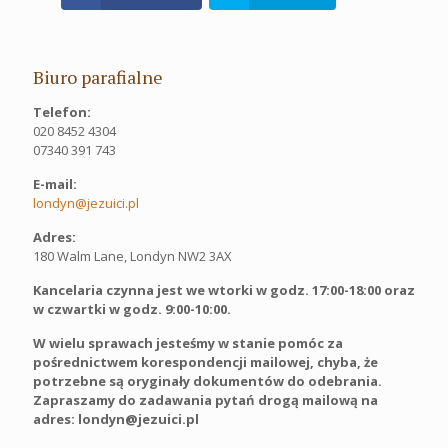
Biuro parafialne
Telefon:
020 8452 4304
07340 391 743
E-mail:
londyn@jezuici.pl
Adres:
180 Walm Lane, Londyn NW2 3AX
Kancelaria czynna jest we wtorki w godz. 17:00-18:00 oraz
w czwartki w godz. 9:00-10:00.
W wielu sprawach jesteśmy w stanie pomóc za
pośrednictwem korespondencji mailowej, chyba, że
potrzebne są oryginały dokumentów do odebrania.
Zapraszamy do zadawania pytań drogą mailową na
adres: londyn@jezuici.pl