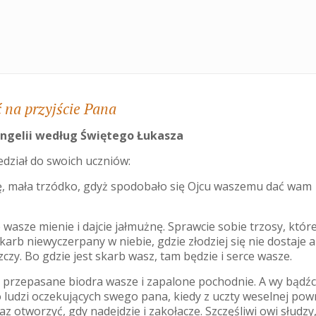
 na przyjście Pana
ngelii według Świętego Łukasza
edział do swoich uczniów:
ię, mała trzódko, gdyż spodobało się Ojcu waszemu dać wam
 wasze mienie i dajcie jałmużnę. Sprawcie sobie trzosy, które
skarb niewyczerpany w niebie, gdzie złodziej się nie dostaje a
zczy. Bo gdzie jest skarb wasz, tam będzie i serce wasze.
 przepasane biodra wasze i zapalone pochodnie. A wy bądźc
 ludzi oczekujących swego pana, kiedy z uczty weselnej powr
z otworzyć, gdy nadejdzie i zakołacze. Szczęśliwi owi słudzy