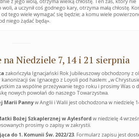
dnie z jego wolą, otrzyma wielką chłostę. Ten zaś, który nie
o woli, a uczynił coś godnego kary, otrzyma małą chłostę. K
, od tego wiele wymagać się będzie; a komu wiele powierzon
 od niego żądać będą».
na Niedziele 7, 14 i 21 sierpnia
ca
zakończyła Ignacjański Rok Jubileuszowy obchodzony z ok
y kanonizacji św. Ignacego z Loyoli pod hasłem: „w Chrystusi
ystkim za wspólne przeżywanie tego roku i prosimy Was o d
 łaskę nowych powołań do naszego Towarzystwa.
j Marii Panny
w Anglii i Walii jest obchodzona w niedzielę 1
tki Bożej Szkaplerznej w Aylesford
w niedzielę 4 wrześn
sowanych prosimy o zapisy w zakrystii.
ąca do 1. Komunii Św. 2022/23
. Formularz zapisu jest dos