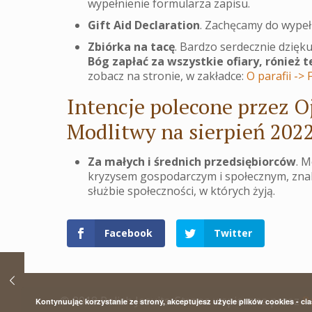
wypełnienie formularza zapisu.
Gift Aid Declaration
. Zachęcamy do wypełn
Zbiórka na tacę
. Bardzo serdecznie dzięku
Bóg zapłać za wszystkie ofiary, rónież t
zobacz na stronie, w zakładce:
O parafii ->
Intencje polecone przez O
Modlitwy na sierpień 2022
Za małych i średnich przedsiębiorców
. M
kryzysem gospodarczym i społecznym, znale
służbie społeczności, w których żyją.
Facebook
Twitter
© 2018 Polish Jesuits. Strona wspierana przez
P
Kontynuując korzystanie ze strony, akceptujesz użycie plików cookies - ci