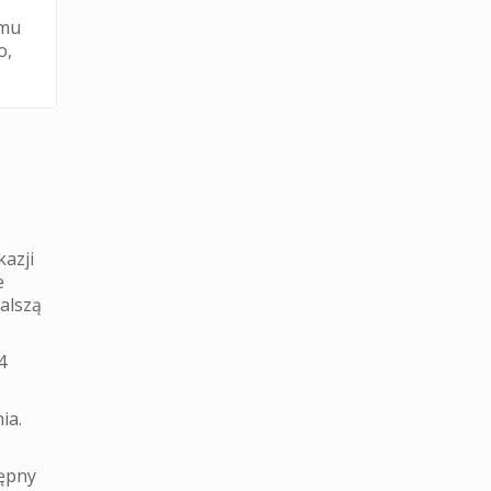
omu
o,
azji
e
alszą
4
ia.
tępny