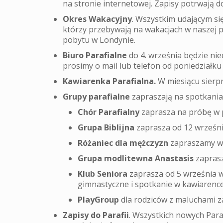
na stronie internetowej. Zapisy potrwają do
Okres Wakacyjny
. Wszystkim udającym si
którzy przebywają na wakacjach w naszej p
pobytu w Londynie.
Biuro Parafialne
do 4. września będzie nie
prosimy o mail lub telefon od poniedziałku 
Kawiarenka Parafialna.
W miesiącu sierpn
Grupy parafialne
zapraszają na spotkania
Chór Parafialny
zaprasza na próbę w p
Grupa Biblijna
zaprasza od 12 września
Różaniec dla mężczyzn
zapraszamy w 
Grupa modlitewna Anastasis
zaprasz
Klub Seniora
zaprasza od 5 września w 
gimnastyczne i spotkanie w kawiarence
PlayGroup
dla rodziców z maluchami z
Zapisy do Parafii
. Wszystkich nowych Parafi