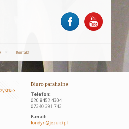
e
Kontakt
Biuro parafialne
zystkie
Telefon:
020 8452 4304
07340 391 743
E-mail:
londyn@jezuici.pl