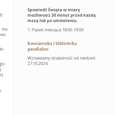
Spowiedź Święta w miarę
dy
możliwości 30 minut przed każdą
mszą lub po umówieniu.
ć ma
1. Piątek miesiąca 18:00-19:00
owi,
Kawiarenka i biblioteka
parafialne
do
Wznawiamy działalność od niedzieli
27.10.2024.
ego
j
ej
o