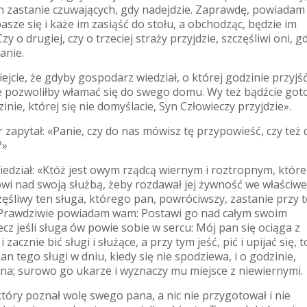
n zastanie czuwających, gdy nadejdzie. Zaprawdę, powiadam
sze się i każe im zasiąść do stołu, a obchodząc, będzie im
zy o drugiej, czy o trzeciej straży przyjdzie, szczęśliwi oni, g
tanie.
ejcie, że gdyby gospodarz wiedział, o której godzinie przyjś
nie pozwoliłby włamać się do swego domu. Wy też bądźcie got
inie, której się nie domyślacie, Syn Człowieczy przyjdzie».
 zapytał: «Panie, czy do nas mówisz tę przypowieść, czy też 
?»
edział: «Któż jest owym rządcą wiernym i roztropnym, któr
wi nad swoją służbą, żeby rozdawał jej żywność we właściwe
ęśliwy ten sługa, którego pan, powróciwszy, zastanie przy t
 Prawdziwie powiadam wam: Postawi go nad całym swoim
cz jeśli sługa ów powie sobie w sercu: Mój pan się ociąga z
zacznie bić sługi i służące, a przy tym jeść, pić i upijać się, t
an tego sługi w dniu, kiedy się nie spodziewa, i o godzinie,
 zna; surowo go ukarze i wyznaczy mu miejsce z niewiernymi.
tóry poznał wolę swego pana, a nic nie przygotował i nie