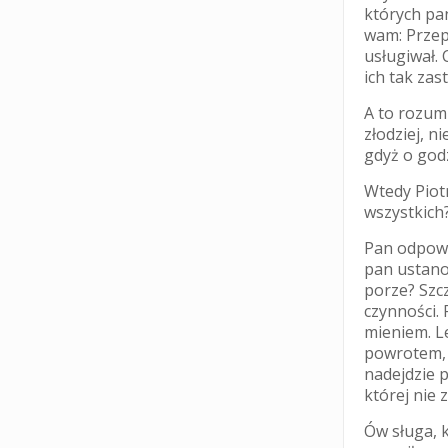
których pa
wam: Przepa
usługiwał. C
ich tak zas
A to rozumi
złodziej, 
gdyż o godz
Wtedy Piotr
wszystkich
Pan odpowi
pan ustano
porze? Szcz
czynności.
mieniem. Le
powrotem, i 
nadejdzie p
której nie
Ów sługa, k