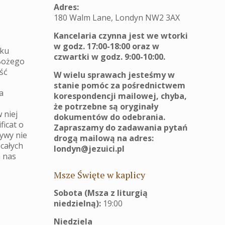
Adres:
180 Walm Lane, Londyn NW2 3AX
Kancelaria czynna jest we wtorki
w godz. 17:00-18:00 oraz w
łku
czwartki w godz. 9:00-10:00.
 Bożego
ść
W wielu sprawach jesteśmy w
stanie pomóc za pośrednictwem
a
korespondencji mailowej, chyba,
że potrzebne są oryginały
 niej
dokumentów do odebrania.
ficat o
Zapraszamy do zadawania pytań
tywy nie
drogą mailową na adres:
 całych
londyn@jezuici.pl
a nas
Msze Święte w kaplicy
Sobota (Msza z liturgią
niedzielną):
19:00
Niedziela