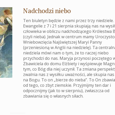
Nadchodzi niebo
Ten biuletyn będzie z nami przez trzy niedziele.
Ewangelie z 7 i 21 sierpnia skupiają nas na wysi
człowieka w obliczu nadchodzącego Królestwa
(czyli nieba). Jednak w centrum mamy Uroczysto
Wniebowzięcia Najświętszej Maryi Panny
(przeniesioną w Anglii na niedzielę). Ta centraln
niedziela mówi nam o tym, że to raczej niebo
przychodzi do nas. Maryja przynosi poczętego w
Zbawiciela do domu Elżbiety i wyśpiewuje Magni
tym, co Bóg dla niej uczynił. Ta zmiana perspek
zwalnia nas z wysiłku uważności, ale skupia nas
na Bogu. To on „bierze do nieba”. To On zbawi
od tego, co zbyt ziemskie. Przyjmijmy ten dar i
odpocznijmy (jak to w sierpniu), zwłaszcza od
zbawiania się o własnych siłach.