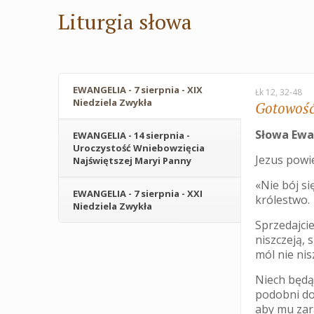
Liturgia słowa
EWANGELIA - 7 sierpnia - XIX
Łk 12, 32-48
Niedziela Zwykła
Gotowość
Słowa Ewa
EWANGELIA - 14 sierpnia -
Uroczystość Wniebowzięcia
Jezus powi
Najświętszej Maryi Panny
«Nie bój s
EWANGELIA - 7 sierpnia - XXI
królestwo.
Niedziela Zwykła
Sprzedajcie
niszczeją, 
mól nie nis
Niech będą
podobni do
aby mu zara