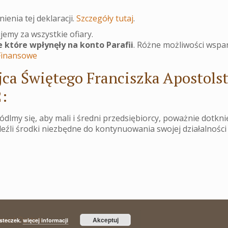
ienia tej deklaracji.
Szczegóły tutaj
.
jemy za wszystkie ofiary.
e które wpłynęły na konto Parafii
. Różne możliwości wspar
 Finansowe
jca Świętego Franciszka Apostols
:
ódlmy się, aby mali i średni przedsiębiorcy, poważnie dotkni
źli środki niezbędne do kontynuowania swojej działalności
awel Opitek
Akceptuj
asteczek.
więcej informacji