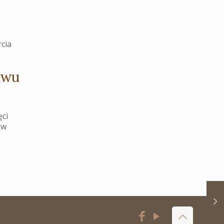
cia
twu
ęci
 w