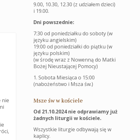
9.00, 10.30, 12.30 (z udziałem dzieci)
i 19.00.
Dni powszednie:
7:30 od poniedziałku do soboty (w
języku angielskim)
19:00 od poniedziałki do piątku (w
języku polskim)
(w środę wraz z Nowenną do Matki
Bożej Nieustającej Pomocy)
1. Sobota Miesiąca o 15:00
(nabożeństwo i Msza św.)
Msze św w kościele
 nie
ni
Od 21.10.2024 nie odprawiamy już
żadnych liturgii w kościele.
ie
Wszystkie liturgie odbywają się w
óci,
kaplicy.
,