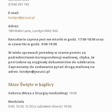
07340 391 743
E-mail:
londyn@jezuici.pl
Adres:
180 Walm Lane, Londyn NW2 3AX
Kancelaria czynna jest we wtorki w godz. 17:00-18:00 oraz
w czwartki w godz. 9:00-10:00.
W wielu sprawach jesteśmy w stanie pomóc za
pośrednictwem korespondencji mailowej, chyba, że
potrzebne są oryginały dokumentów do odebrania.
Zapraszamy do zadawania pytań drogą mailową na
adres: londyn@jezuici.pl
Msze Święte w kaplicy
Sobota (Msza z liturgią niedzielną):
19:00
Niedziela
9.00, 10.30, 12.30 (z udziałem dzieci) i 19.00.