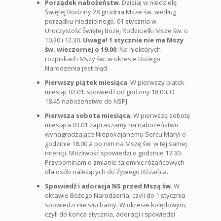
Porządek nabożeństw
. Dzisiaj w niedzielę
Świętej Rodziny 28 grudnia Msze św. według
porządku niedzielnego. 01 stycznia w
Uroczystość Świętej Bożej Rodzicielki Msze św. o
10.30 i 12.30.
Uwaga! 1 stycznia nie ma Mszy
św. wieczornej o 19.00
. Na niektórych
rozpiskach Mszy św. w okresie Bożego
Narodzenia jest błąd.
Pierwszy piątek miesiąca
. W pierwszy piątek
miesiąc 02.01. spowiedź od godziny 18.00. O
18.45 nabożeństwo do NSPJ.
Pierwsza sobota miesiąca
. W pierwszą sobotę
miesiąca 03.01 zapraszamy na nabożeństwo
wynagradzające Niepokajanemu Sercu Maryi o
godzinie 18.00 a po nim na Mszę św. w tej samej
intencji. Możliwość spowiedzi o godzinie 17.30.
Przypominam o zmianie tajemnic różańcowych
dla osób należących do Żywego Różańca.
Spowiedź i adoracja NS przed Mszą św
. W
oktawie Bożego Narodzenia, czyli do 1 stycznia
spowiedzi nie słuchamy. W okresie kolędowym,
czyli do końca stycznia, adoracji i spowiedzi