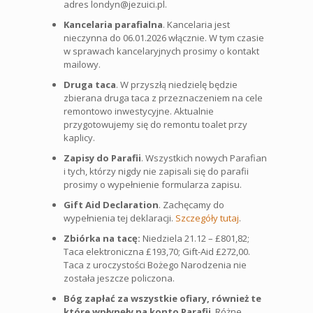
adres londyn@jezuici.pl.
Kancelaria parafialna
. Kancelaria jest
nieczynna do 06.01.2026 włącznie. W tym czasie
w sprawach kancelaryjnych prosimy o kontakt
mailowy.
Druga taca
. W przyszłą niedzielę będzie
zbierana druga taca z przeznaczeniem na cele
remontowo inwestycyjne. Aktualnie
przygotowujemy się do remontu toalet przy
kaplicy.
Zapisy do Parafii
. Wszystkich nowych Parafian
i tych, którzy nigdy nie zapisali się do parafii
prosimy o wypełnienie formularza zapisu.
Gift Aid Declaration
. Zachęcamy do
wypełnienia tej deklaracji.
Szczegóły tutaj
.
Zbiórka na tacę:
Niedziela 21.12 – £801,82;
Taca elektroniczna £193,70; Gift-Aid £272,00.
Taca z uroczystości Bożego Narodzenia nie
została jeszcze policzona.
Bóg zapłać za wszystkie ofiary, również te
które wpłynęły na konto Parafii
. Różne