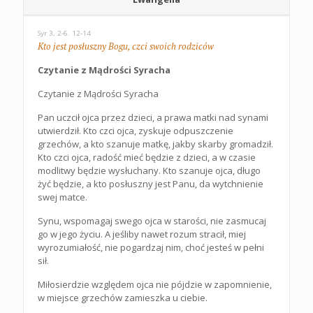
Syr 3, 2-6. 12-14
Kto jest posłuszny Bogu, czci swoich rodziców
Czytanie z Mądrości Syracha
Czytanie z Mądrości Syracha
Pan uczcił ojca przez dzieci, a prawa matki nad synami
utwierdził. Kto czci ojca, zyskuje odpuszczenie
grzechów, a kto szanuje matkę, jakby skarby gromadził.
Kto czci ojca, radość mieć będzie z dzieci, a w czasie
modlitwy będzie wysłuchany. Kto szanuje ojca, długo
żyć będzie, a kto posłuszny jest Panu, da wytchnienie
swej matce.
Synu, wspomagaj swego ojca w starości, nie zasmucaj
go w jego życiu. A jeśliby nawet rozum stracił, miej
wyrozumiałość, nie pogardzaj nim, choć jesteś w pełni
sił.
Miłosierdzie względem ojca nie pójdzie w zapomnienie,
w miejsce grzechów zamieszka u ciebie.