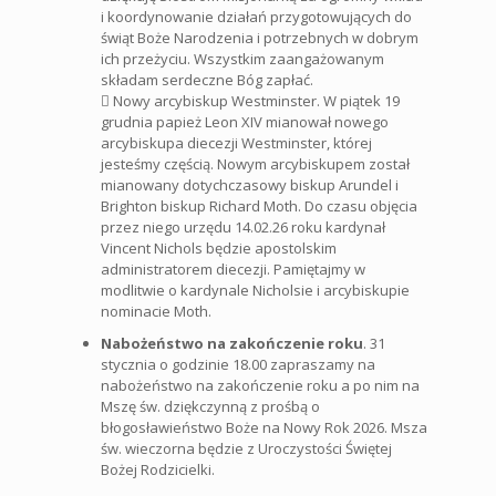
i koordynowanie działań przygotowujących do
świąt Boże Narodzenia i potrzebnych w dobrym
ich przeżyciu. Wszystkim zaangażowanym
składam serdeczne Bóg zapłać.
 Nowy arcybiskup Westminster. W piątek 19
grudnia papież Leon XIV mianował nowego
arcybiskupa diecezji Westminster, której
jesteśmy częścią. Nowym arcybiskupem został
mianowany dotychczasowy biskup Arundel i
Brighton biskup Richard Moth. Do czasu objęcia
przez niego urzędu 14.02.26 roku kardynał
Vincent Nichols będzie apostolskim
administratorem diecezji. Pamiętajmy w
modlitwie o kardynale Nicholsie i arcybiskupie
nominacie Moth.
Nabożeństwo na zakończenie roku
. 31
stycznia o godzinie 18.00 zapraszamy na
nabożeństwo na zakończenie roku a po nim na
Mszę św. dziękczynną z prośbą o
błogosławieństwo Boże na Nowy Rok 2026. Msza
św. wieczorna będzie z Uroczystości Świętej
Bożej Rodzicielki.