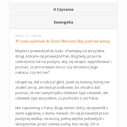
II Czytanie
Ewangelia
Pwt 8, 2-3. 14b-16a
W czasie wędrówki do Ziemi Obiecanej Bóg żywił lud manną
Mojżesz powiedział do ludu: «Pamiętaj na wszystkie
drogi, którymi cię prowadził Pan, Bóg twój, przez te
czterdzieści lat na pustyni, aby cię utrapić, wypróbować i
poznać, co jest w twym sercu: czy strzeżesz Jego
nakazu, czy też nie?
Utrapił cię, dał ci odczuć głód, żywił cię manną, której nie
znałeś ani ty, ani twoi przodkowie, bo chciał ci dać
poznać, że nie samym tylko chlebem żyje człowiek, ale
człowiek żyje wszystkim, co pochodzi z ust Pana.
Nie zapominaj o Panu, Bogu twoim, który cię wywiódł z
ziemi egipskiej, z domu niewoli. On cię prowadził przez
pustynię wielką i straszną, pełną wężów jadowitych i
skorpionów, przez ziemię suchą, bez wody, On ci