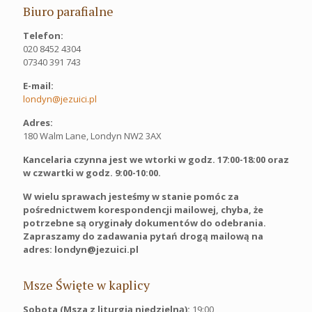
Biuro parafialne
Telefon:
020 8452 4304
07340 391 743
E-mail:
londyn@jezuici.pl
Adres:
180 Walm Lane, Londyn NW2 3AX
Kancelaria czynna jest we wtorki w godz. 17:00-18:00 oraz
w czwartki w godz. 9:00-10:00.
W wielu sprawach jesteśmy w stanie pomóc za
pośrednictwem korespondencji mailowej, chyba, że
potrzebne są oryginały dokumentów do odebrania.
Zapraszamy do zadawania pytań drogą mailową na
adres: londyn@jezuici.pl
Msze Święte w kaplicy
Sobota (Msza z liturgią niedzielną):
19:00