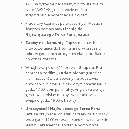
12:00 w ogrodzie parafialnym przy 180 Walm
Lane NW2 3AX, gdzie będzie można
indywidualnie pożegnać się z ojcami.
Przez cały czerwiec po wieczornych Mszach
świętych odmawiamy
Litanię do
Najświętszego Serca Pana Jezusa
.
Zapisy na I komunię
. Zapisy na katechezę
przygotowującą do I Komunii św. w przyszłym
roku: w godzinach pracy kancelarii parafialnej
do końca czerwca.
W najbliższą środę 20 czerwca
Grupa o. Pio
zaprasza na
film „Cuda z nieba”
(Miracles
from heaven) zrealizowany na podstawie
prawdziwej historii i książki o tym samym tytule –
godz. 17:00, dom parafialny. Angielska wersja
językowa, polskie napisy. Następnie Msza
święta o godz. 19:00 w kaplicy.
Uroczystość Najświętszego Serca Pana
Jezusa
przypada w piątek 23 czerwca. Po Mszy
św. o godz. 19:00 w kościele będzie wystawienie
Najśw. Sakramentu i zostanie odmówiona