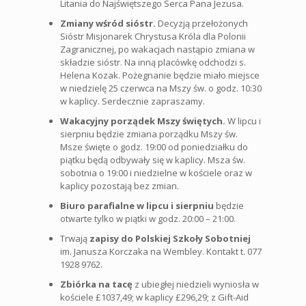
Litania do Najświętszego Serca Pana Jezusa.
Zmiany wśród sióstr.
Decyzją przełożonych
Sióstr Misjonarek Chrystusa Króla dla Polonii
Zagranicznej, po wakacjach nastąpio zmiana w
składzie sióstr. Na inną placówkę odchodzi s.
Helena Kozak. Pożegnanie będzie miało miejsce
w niedzielę 25 czerwca na Mszy św. o godz. 10:30
w kaplicy. Serdecznie zapraszamy.
Wakacyjny porządek Mszy świętych.
W lipcu i
sierpniu będzie zmiana porządku Mszy św.
Msze święte o godz. 19:00 od poniedziałku do
piątku będą odbywały się w kaplicy. Msza św.
sobotnia o 19:00 i niedzielne w kościele oraz w
kaplicy pozostają bez zmian.
Biuro parafialne w lipcu i sierpniu
będzie
otwarte tylko w piątki w godz. 20:00 – 21:00.
Trwają
zapisy do Polskiej Szkoły Sobotniej
im. Janusza Korczaka na Wembley. Kontakt t. 077
1928 9762.
Zbiórka na tacę
z ubiegłej niedzieli wyniosła w
kościele £1037,49; w kaplicy £296,29; z Gift-Aid