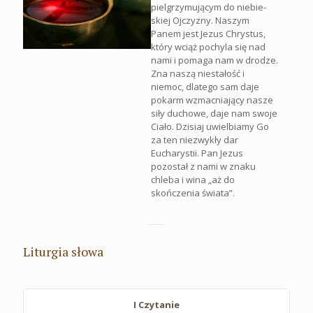
pielgrzymującym do niebie-
skiej Ojczyzny. Naszym
Panem jest Jezus Chrystus,
który wciąż pochyla się nad
nami i pomaga nam w drodze.
Zna naszą niestałość i
niemoc, dlatego sam daje
pokarm wzmacniający nasze
siły duchowe, daje nam swoje
Ciało. Dzisiaj uwielbiamy Go
za ten niezwykły dar
Eucharystii. Pan Jezus
pozostał z nami w znaku
chleba i wina „aż do
skończenia świata”.
Liturgia słowa
I Czytanie