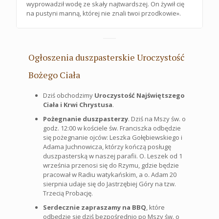
wyprowadził wodę ze skały najtwardszej. On żywił cię
na pustyni manną, której nie znali twoi przodkowie».
Ogłoszenia duszpasterskie Uroczystość
Bożego Ciała
Dziś obchodzimy
Uroczystość Najświętszego
Ciała i Krwi Chrystusa
.
Pożegnanie duszpasterzy
. Dziś na Mszy św. o
godz. 12:00 w kościele św. Franciszka odbędzie
się pożegnanie ojców: Leszka Gołębiewskiego i
Adama Juchnowicza, którzy kończą posługę
duszpasterską w naszej parafii. O. Leszek od 1
września przenosi się do Rzymu, gdzie będzie
pracował w Radiu watykańskim, a o. Adam 20
sierpnia udaje się do Jastrzębiej Góry na tzw.
Trzecią Probację.
Serdecznie zapraszamy na BBQ
, które
odbędzie się dziś bezpośrednio po Mszy św. o