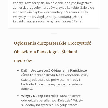
zadrży i rozszerzy się, bo do ciebie napłyną bogactwa
zamorskie, zasoby narodów przyjdą ku tobie. Zaleje cię
mnogość wielbłądów – dromadery z Madianu i z Efy.
Wszyscy oni przybędą z Saby, zaofiarują złoto i
kadzidło, nucąc radośnie hymny na cześć Pana.
Ogłoszenia duszpasterskie Uroczystość
Objawienia Pańskiego – Śladami
mędrców
Dziś –
Uroczystość Objawienia Pańskiego
(Święto Trzech Króli)
. Na zakończenie Mszy
świętej odbędzie się poświęcenie kredy i
kadzidła, które prosimy zabrać ze sobą do
domów.
Wizyty Duszpasterskie
. Duszpasterze
odwiedzają parafian po „Kolędzie”. Wizyty
składamy na życzenie. Kolęduje trzech