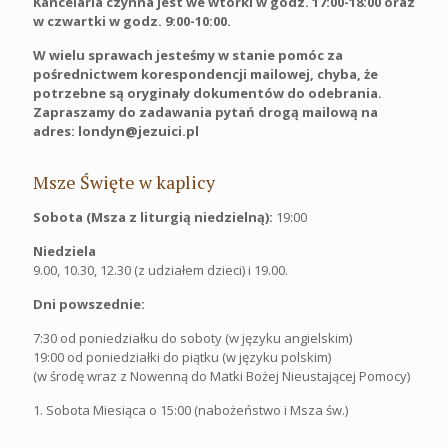
Kancelaria czynna jest we wtorki w godz. 17:00-18:00 oraz
w czwartki w godz. 9:00-10:00.
W wielu sprawach jesteśmy w stanie pomóc za
pośrednictwem korespondencji mailowej, chyba, że
potrzebne są oryginały dokumentów do odebrania.
Zapraszamy do zadawania pytań drogą mailową na
adres: londyn@jezuici.pl
Msze Święte w kaplicy
Sobota (Msza z liturgią niedzielną):
19:00
Niedziela
9.00, 10.30, 12.30 (z udziałem dzieci) i 19.00.
Dni powszednie:
7:30 od poniedziałku do soboty (w języku angielskim)
19:00 od poniedziałki do piątku (w języku polskim)
(w środę wraz z Nowenną do Matki Bożej Nieustającej Pomocy)
1. Sobota Miesiąca o 15:00 (nabożeństwo i Msza św.)