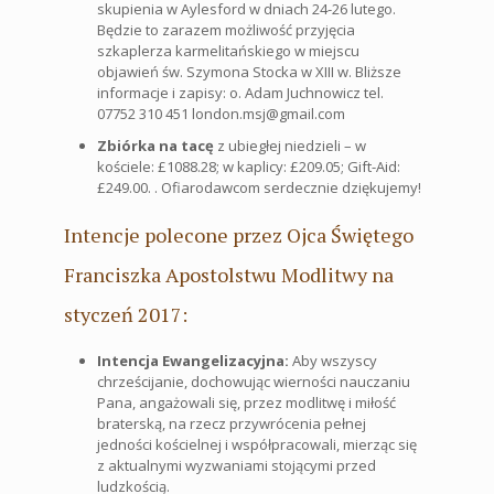
skupienia w Aylesford w dniach 24-26 lutego.
Będzie to zarazem możliwość przyjęcia
szkaplerza karmelitańskiego w miejscu
objawień św. Szymona Stocka w XIII w. Bliższe
informacje i zapisy: o. Adam Juchnowicz tel.
07752 310 451 london.msj@gmail.com
Zbiórka na tacę
z ubiegłej niedzieli – w
kościele: £1088.28; w kaplicy: £209.05; Gift-Aid:
£249.00. . Ofiarodawcom serdecznie dziękujemy!
Intencje polecone przez Ojca Świętego
Franciszka Apostolstwu Modlitwy na
styczeń 2017:
Intencja Ewangelizacyjna:
Aby wszyscy
chrześcijanie, dochowując wierności nauczaniu
Pana, angażowali się, przez modlitwę i miłość
braterską, na rzecz przywrócenia pełnej
jedności kościelnej i współpracowali, mierząc się
z aktualnymi wyzwaniami stojącymi przed
ludzkością.