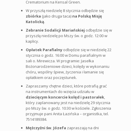
Crematorium na Kensal Green.
W przyszłą niedzielę 8 stycznia odbędzie się
zbiórka
(jako druga taca)
na Polską Misję
Katolicką
.
Zebranie Sodalicji Mariańskiej
odbędzie się w
przyszłą niedzielę po Mszy św. o godz. 12:00 w
kaplicy.
Opłatek Parafialny
odbędzie się w niedzielę 22
stycznia o godz. 16:00 w Domu parafialnym w
sali o. Mirewicza. W programie: Jasełka
Bożonarodzeniowe dzieci, kolędy w wykonaniu
chóru, wspólny śpiew, życzenia i łamanie się
opłatkiem oraz poczęstunek.
Zapraszamy chętne dzieci, które potrafią grać
na instrumentach do wzięcia udziału w
dziecięcym koncercie kolęd i pastorałek
,
który zaplanowany jest na niedzielę 29 stycznia
po Mszy św. o godz. 10:30 w kościele. Zgłoszenia
przyjmuje pani Anita Łazińska – organistka, tel.
7514189384.
Mężczyźni św. Józefa
zapraszają na dni