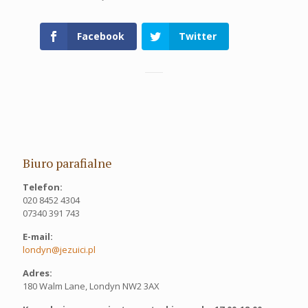
Facebook
Twitter
Biuro parafialne
Telefon:
020 8452 4304
07340 391 743
E-mail:
londyn@jezuici.pl
Adres:
180 Walm Lane, Londyn NW2 3AX