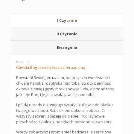
I Czytanie
II Czytanie
Ewangelia
Iz 60, 1-6
Chwała Boga rozbłyska nad Jerozolimą
Powstań! Świeć, Jeruzalem, bo przyszło twe światło i
chwała Pańska rozbłyska nad tobą. Bo oto ciemność
okrywa ziemię i gęsty mrok spowija ludy, a ponad tobą
jaśnieje Pan, i Jego chwała jawi się nad tobą.
I pójdą narody do twojego światła, królowie do blasku
twojego wschodu. Rzuć okiem dokoła i zobacz: Ci
wszyscy zebrani zdążają do ciebie. Twoi synowie
przychodzą z daleka, na rękach niesione są twe córki.
Wtedy zobaczysz i promienieć będziesz, a serce twe