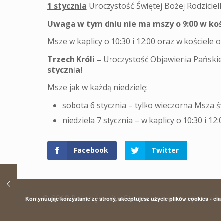
1 stycznia
Uroczystość Świętej Bożej Rodziciel
Uwaga w tym dniu nie ma mszy o 9:00 w koś
Msze w kaplicy o 10:30 i 12:00 oraz w kościele o 
Trzech Króli
–
Uroczystość Objawienia Pański
stycznia!
Msze jak w każdą niedzielę:
sobota 6 stycznia – tylko wieczorna Msza św
niedziela 7 stycznia – w kaplicy o 10:30 i 12:
Facebook
Twitter
© 2018 Polish Jesuits. Strona wspierana przez
P
Kontynuując korzystanie ze strony, akceptujesz użycie plików cookies - ci