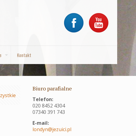
e
Kontakt
Biuro parafialne
zystkie
Telefon:
020 8452 4304
07340 391 743
E-mail:
londyn@jezuici.pl