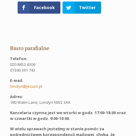
Facebook
Twitter
Biuro parafialne
Telefon:
020 8452 4304
07340 391 743
E-mail:
londyn@jezuici.pl
Adres:
180 Walm Lane, Londyn NW2 3AX
Kancelaria czynna jest we wtorki w godz. 17:00-18:00 oraz
w czwartki w godz. 9:00-10:00.
W wielu sprawach jesteśmy w stanie pomóc za
pośrednictwem korespondencji mailowej, chyba, że