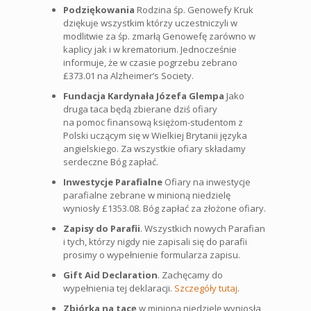
Podziękowania
Rodzina śp. Genowefy Kruk
dziękuje wszystkim którzy uczestniczyli w
modlitwie za śp. zmarłą Genowefę zarówno w
kaplicy jak i w krematorium. Jednocześnie
informuje, że w czasie pogrzebu zebrano
£373.01 na Alzheimer’s Society.
Fundacja Kardynała Józefa Glempa
Jako
druga taca będą zbierane dziś ofiary
na pomoc finansową księżom-studentom z
Polski uczącym się w Wielkiej Brytanii języka
angielskiego. Za wszystkie ofiary składamy
serdeczne Bóg zapłać.
Inwestycje Parafialne
Ofiary na inwestycje
parafialne zebrane w minioną niedzielę
wyniosły £1353.08. Bóg zapłać za złożone ofiary.
Zapisy do Parafii
. Wszystkich nowych Parafian
i tych, którzy nigdy nie zapisali się do parafii
prosimy o wypełnienie formularza zapisu.
Gift Aid Declaration
. Zachęcamy do
wypełnienia tej deklaracji.
Szczegóły tutaj
.
Zbiórka na tacę
w minioną niedzielę wyniosła