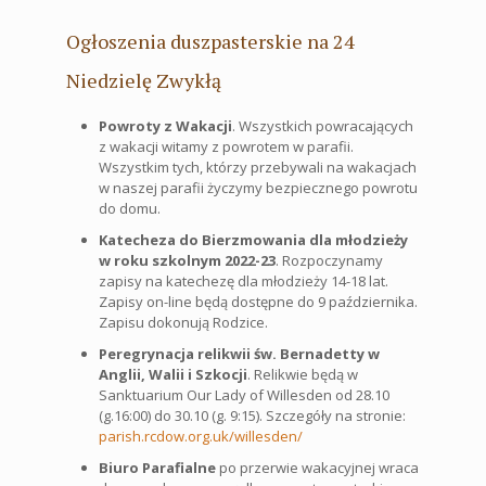
Ogłoszenia duszpasterskie na 24
Niedzielę Zwykłą
Powroty z Wakacji
. Wszystkich powracających
z wakacji witamy z powrotem w parafii.
Wszystkim tych, którzy przebywali na wakacjach
w naszej parafii życzymy bezpiecznego powrotu
do domu.
Katecheza do Bierzmowania dla młodzieży
w roku szkolnym 2022-23
. Rozpoczynamy
zapisy na katechezę dla młodzieży 14-18 lat.
Zapisy on-line będą dostępne do 9 października.
Zapisu dokonują Rodzice.
Peregrynacja relikwii św. Bernadetty w
Anglii, Walii i Szkocji
. Relikwie będą w
Sanktuarium Our Lady of Willesden od 28.10
(g.16:00) do 30.10 (g. 9:15). Szczegóły na stronie:
parish.rcdow.org.uk/willesden/
Biuro Parafialne
po przerwie wakacyjnej wraca