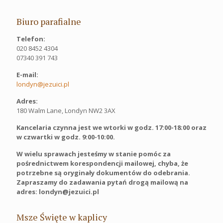
Biuro parafialne
Telefon:
020 8452 4304
07340 391 743
E-mail:
londyn@jezuici.pl
Adres:
180 Walm Lane, Londyn NW2 3AX
Kancelaria czynna jest we wtorki w godz. 17:00-18:00 oraz
w czwartki w godz. 9:00-10:00.
W wielu sprawach jesteśmy w stanie pomóc za
pośrednictwem korespondencji mailowej, chyba, że
potrzebne są oryginały dokumentów do odebrania.
Zapraszamy do zadawania pytań drogą mailową na
adres: londyn@jezuici.pl
Msze Święte w kaplicy