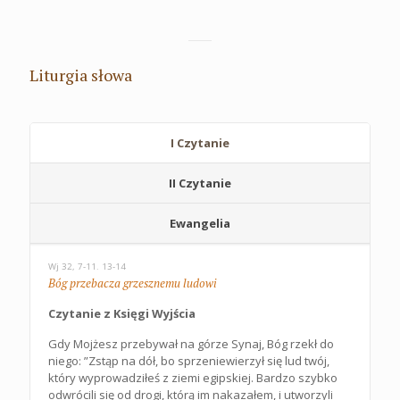
Liturgia słowa
I Czytanie
II Czytanie
Ewangelia
Wj 32, 7-11. 13-14
Bóg przebacza grzesznemu ludowi
Czytanie z Księgi Wyjścia
Gdy Mojżesz przebywał na górze Synaj, Bóg rzekł do
niego: ”Zstąp na dół, bo sprzeniewierzył się lud twój,
który wyprowadziłeś z ziemi egipskiej. Bardzo szybko
odwrócili się od drogi, którą im nakazałem, i utworzyli