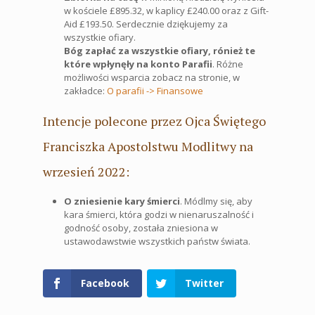
w kościele £895.32, w kaplicy £240.00 oraz z Gift-
Aid £193.50. Serdecznie dziękujemy za
wszystkie ofiary.
Bóg zapłać za wszystkie ofiary, rónież te
które wpłynęły na konto Parafii
. Różne
możliwości wsparcia zobacz na stronie, w
zakładce:
O parafii -> Finansowe
Intencje polecone przez Ojca Świętego
Franciszka Apostolstwu Modlitwy na
wrzesień 2022:
O zniesienie kary śmierci
. Módlmy się, aby
kara śmierci, która godzi w nienaruszalność i
godność osoby, została zniesiona w
ustawodawstwie wszystkich państw świata.
Facebook
Twitter