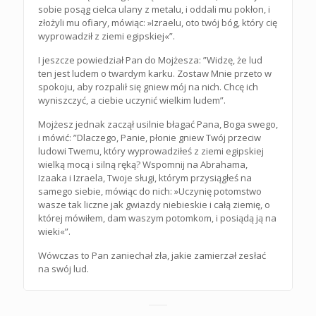
sobie posąg cielca ulany z metalu, i oddali mu pokłon, i
złożyli mu ofiary, mówiąc: »Izraelu, oto twój bóg, który cię
wyprowadził z ziemi egipskiej«”.
I jeszcze powiedział Pan do Mojżesza: ”Widzę, że lud
ten jest ludem o twardym karku. Zostaw Mnie przeto w
spokoju, aby rozpalił się gniew mój na nich. Chcę ich
wyniszczyć, a ciebie uczynić wielkim ludem”.
Mojżesz jednak zaczął usilnie błagać Pana, Boga swego,
i mówić: ”Dlaczego, Panie, płonie gniew Twój przeciw
ludowi Twemu, który wyprowadziłeś z ziemi egipskiej
wielką mocą i silną ręką? Wspomnij na Abrahama,
Izaaka i Izraela, Twoje sługi, którym przysiągłeś na
samego siebie, mówiąc do nich: »Uczynię potomstwo
wasze tak liczne jak gwiazdy niebieskie i całą ziemię, o
której mówiłem, dam waszym potomkom, i posiądą ją na
wieki«”.
Wówczas to Pan zaniechał zła, jakie zamierzał zesłać
na swój lud.