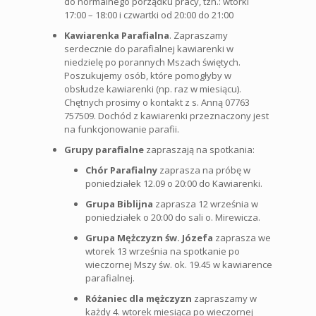
do normalnego porządku pracy, tzn.: wtorki
17:00 – 18:00 i czwartki od 20:00 do 21:00
Kawiarenka Parafialna
. Zapraszamy
serdecznie do parafialnej kawiarenki w
niedzielę po porannych Mszach świętych.
Poszukujemy osób, które pomogłyby w
obsłudze kawiarenki (np. raz w miesiącu).
Chętnych prosimy o kontakt z s. Anną 07763
757509. Dochód z kawiarenki przeznaczony jest
na funkcjonowanie parafii.
Grupy parafialne
zapraszają na spotkania:
Chór Parafialny
zaprasza na próbę w
poniedziałek 12.09 o 20:00 do Kawiarenki.
Grupa Biblijna
zaprasza 12 września w
poniedziałek o 20:00 do sali o. Mirewicza.
Grupa Mężczyzn św. Józefa
zaprasza we
wtorek 13 września na spotkanie po
wieczornej Mszy św. ok. 19.45 w kawiarence
parafialnej.
Różaniec dla mężczyzn
zapraszamy w
każdy 4. wtorek miesiąca po wieczornej