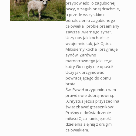
przypowieści: o zagubionej
owcy, o zagubionej drachmie,
a przede wszystkim o
odnalezieniu zagubionego
człowieka i próbie przemiany
zawsze „wiernego syna”.
Uczy nas jak kochać się
wzajemnie tak, jak Ojciec
Miłosierny kocha i przyjmuje
synów. Zarówno
marnotrawnego jak i tego,
który Go nigdy nie opuścił.
Uczy jak przyjmować
powracającego do domu
brata.
Św. Paweł przypomina nam
prawdziwie dobrą nowiną:
„Chrystus Jezus przyszedł na
świat zbawić grzeszników”.
Prośmy o doświadczenie
miłości Ojca i umiejętność
dzielenia się nią z drugim
człowiekiem.