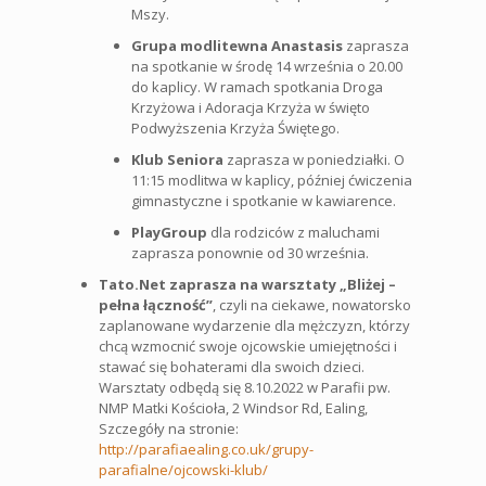
Mszy.
Grupa modlitewna Anastasis
zaprasza
na spotkanie w środę 14 września o 20.00
do kaplicy. W ramach spotkania Droga
Krzyżowa i Adoracja Krzyża w święto
Podwyższenia Krzyża Świętego.
Klub Seniora
zaprasza w poniedziałki. O
11:15 modlitwa w kaplicy, później ćwiczenia
gimnastyczne i spotkanie w kawiarence.
PlayGroup
dla rodziców z maluchami
zaprasza ponownie od 30 września.
Tato.Net zaprasza na warsztaty „Bliżej –
pełna łączność”
, czyli na ciekawe, nowatorsko
zaplanowane wydarzenie dla mężczyzn, którzy
chcą wzmocnić swoje ojcowskie umiejętności i
stawać się bohaterami dla swoich dzieci.
Warsztaty odbędą się 8.10.2022 w Parafii pw.
NMP Matki Kościoła, 2 Windsor Rd, Ealing,
Szczegóły na stronie:
http://parafiaealing.co.uk/grupy-
parafialne/ojcowski-klub/