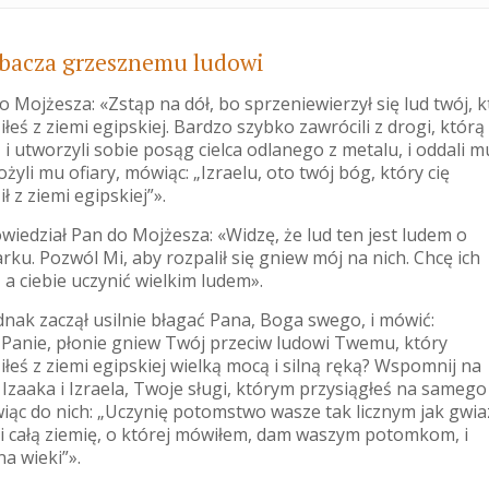
ebacza grzesznemu ludowi
o Mojżesza: «Zstąp na dół, bo sprzeniewierzył się lud twój, k
eś z ziemi egipskiej. Bardzo szybko zawrócili z drogi, którą
i utworzyli sobie posąg cielca odlanego z metalu, i oddali m
łożyli mu ofiary, mówiąc: „Izraelu, oto twój bóg, który cię
 z ziemi egipskiej”».
owiedział Pan do Mojżesza: «Widzę, że lud ten jest ludem o
ku. Pozwól Mi, aby rozpalił się gniew mój na nich. Chcę ich
 a ciebie uczynić wielkim ludem».
dnak zaczął usilnie błagać Pana, Boga swego, i mówić:
 Panie, płonie gniew Twój przeciw ludowi Twemu, który
łeś z ziemi egipskiej wielką mocą i silną ręką? Wspomnij na
Izaaka i Izraela, Twoje sługi, którym przysiągłeś na samego
wiąc do nich: „Uczynię potomstwo wasze tak licznym jak gwi
, i całą ziemię, o której mówiłem, dam waszym potomkom, i
na wieki”».