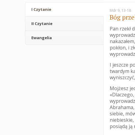
I Czytanie
Mdr 9, 13-18
Bóg prz
II Czytanie
Pan rzekł d
wyprowadził
Ewangelia
nakazałem, 
pokłon, i z
wyprowadził
I jeszcze p
twardym kar
wyniszczyć,
Mojżesz je
«Dlaczego,
wyprowadzi
Abrahama, 
siebie, mó
niebieskie
posiądą ją 