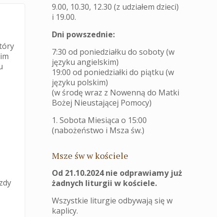
9.00, 10.30, 12.30 (z udziałem dzieci)
i 19.00.
Dni powszednie:
tóry
7:30 od poniedziałku do soboty (w
 im
języku angielskim)
u
19:00 od poniedziałki do piątku (w
języku polskim)
(w środę wraz z Nowenną do Matki
Bożej Nieustającej Pomocy)
1. Sobota Miesiąca o 15:00
(nabożeństwo i Msza św.)
Msze św w kościele
Od 21.10.2024 nie odprawiamy już
azdy
żadnych liturgii w kościele.
Wszystkie liturgie odbywają się w
kaplicy.