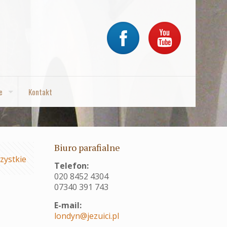
e
Kontakt
Biuro parafialne
zystkie
Telefon:
020 8452 4304
07340 391 743
E-mail:
londyn@jezuici.pl