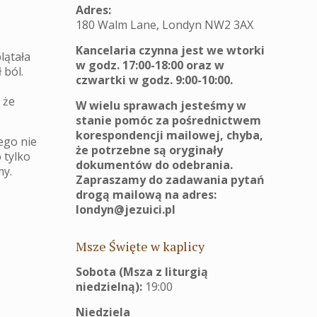
Adres:
180 Walm Lane, Londyn NW2 3AX
Kancelaria czynna jest we wtorki
lątała
w godz. 17:00-18:00 oraz w
 ból.
czwartki w godz. 9:00-10:00.
.
 że
W wielu sprawach jesteśmy w
stanie pomóc za pośrednictwem
korespondencji mailowej, chyba,
ego nie
że potrzebne są oryginały
 tylko
dokumentów do odebrania.
my.
Zapraszamy do zadawania pytań
drogą mailową na adres:
londyn@jezuici.pl
Msze Święte w kaplicy
Sobota (Msza z liturgią
niedzielną):
19:00
Niedziela