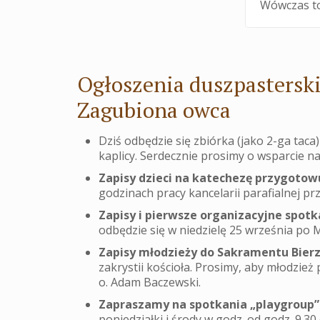
Wówczas to 
Ogłoszenia duszpasterski
Zagubiona owca
Dziś odbędzie się zbiórka (jako 2-ga taca
kaplicy. Serdecznie prosimy o wsparcie na
Zapisy dzieci na katechezę przygotowu
godzinach pracy kancelarii parafialnej p
Zapisy i pierwsze organizacyjne spotk
odbędzie się w niedzielę 25 września po M
Zapisy młodzieży do Sakramentu Bie
zakrystii kościoła. Prosimy, aby młodzie
o. Adam Baczewski.
Zapraszamy na spotkania „playgroup”
poniedziałki i środy w godz. od godz. 9.3