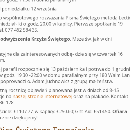
 poniedziałku 12 września.
 do wspólnotowego rozważania Pisma Świętego metodą Lecti
edział- ki o godz. 20.00 w kaplicy. Pierwsze spotkanie 19
el. 077 462 584 35.
Podwyższenia Krzyża Świętego.
Msze św. jak w dni
cyjne dla zainteresowanych odbę- dzie się w czwartek 16
ym.
 parafii rozpocznie się 13 października i potrwa do 1 grudni
w godz. 19:30 -22:00 w domu parafialnym przy 180 Walm Lan
rs poprowadzi o. Adam Juchnowicz z grupą małżeństw.
tną rocznicę objawień planowana jest w dniach od 8-15
cje na
naszej stronie internetowej
oraz na plakacie. Kontakt 
86 178.
ściele: £1107.77; w kaplicy: £250.60; Gift-Aid: £514.50.
Ofiara
cznie dziękujemy!