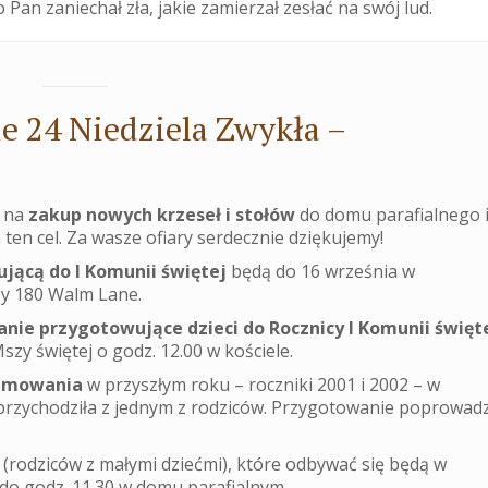
Pan zaniechał zła, jakie zamierzał zesłać na swój lud.
e 24 Niedziela Zwykła –
) na
zakup nowych krzeseł i stołów
do domu parafialnego 
 ten cel. Za wasze ofiary serdecznie dziękujemy!
jącą do I Komunii świętej
będą do 16 września w
rzy 180 Walm Lane.
anie przygotowujące dzieci do Rocznicy I Komunii święt
szy świętej o godz. 12.00 w kościele.
rzmowania
w przyszłym roku – roczniki 2001 i 2002 – w
ż przychodziła z jednym z rodziców. Przygotowanie poprowadz
(rodziców z małymi dziećmi), które odbywać się będą w
0 do godz. 11.30 w domu parafialnym.