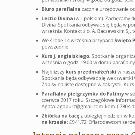
Biuro parafialne
zacznie urzędowanie od
Lectio Divina
(w j. polskim). Zachęcamy
Divina. Spotkania odbywać się będą w poni
września. Kontakt z o. A. Baczewskim SJ, t
We środę 14 września przypada
Święto 
powszednie
Kurs j. angielskiego.
Spotkanie organiza
września o godz. 19.00 w domu parafialn
Najbliższy
kurs przedmałżeński
w naszej
Spotkania będą odbywać się we czwartki 
Zapisy na listę dostępne w zakrystii. Ku
Parafialna pielgrzymka do Fatimy
w se
czerwca 2017 roku. Szczegółowe informa
Agata: agaburz@gmail.com; kom. 07904 1
Zbiórka na tacę
z ubiegłej niedzieli: w ko
na krzesła:
£941.72. Ofiarodawcom serde