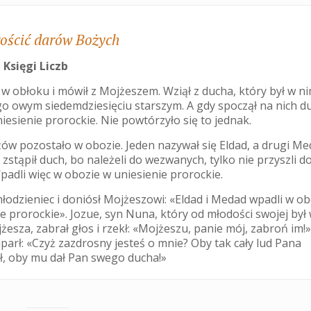
rościć darów Bożych
 Księgi Liczb
 w obłoku i mówił z Mojżeszem. Wziął z ducha, który był w ni
go owym siedemdziesięciu starszym. A gdy spoczął na nich d
iesienie prorockie. Nie powtórzyło się to jednak.
w pozostało w obozie. Jeden nazywał się Eldad, a drugi Me
 zstąpił duch, bo należeli do wezwanych, tylko nie przyszli d
padli więc w obozie w uniesienie prorockie.
łodzieniec i doniósł Mojżeszowi: «Eldad i Medad wpadli w o
e prorockie». Jozue, syn Nuna, który od młodości swojej był
żesza, zabrał głos i rzekł: «Mojżeszu, panie mój, zabroń im!»
parł: «Czyż zazdrosny jesteś o mnie? Oby tak cały lud Pana
, oby mu dał Pan swego ducha!»