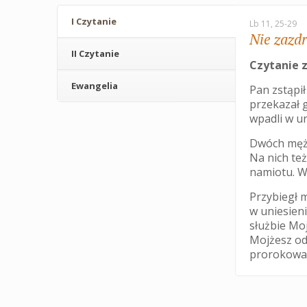
I Czytanie
Lb 11, 25-29
Nie zazd
II Czytanie
Czytanie z
Ewangelia
Pan zstąpił
przekazał 
wpadli w un
Dwóch mężó
Na nich też
namiotu. W
Przybiegł m
w uniesieni
służbie Moj
Mojżesz od
prorokował