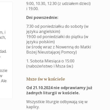
9.00, 10.30, 12.30 (z udziałem dzieci)
i 19.00.
Dni powszednie:
7:30 od poniedziałku do soboty (w
języku angielskim)
m, i
19:00 od poniedziałki do piątku (w
uch,
języku polskim)
(w środę wraz z Nowenną do Matki
dad.
Bożej Nieustającej Pomocy)
o
1. Sobota Miesiąca o 15:00
(nabożeństwo i Msza św.)
bozie
 w
Msze św w kościele
 Ale
Od 21.10.2024 nie odprawiamy już
żadnych liturgii w kościele.
Wszystkie liturgie odbywają się w
kaplicy.