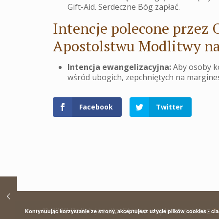
Gift-Aid. Serdeczne Bóg zapłać.
Intencje polecone przez 
Apostolstwu Modlitwy na
Intencja ewangelizacyjna:
Aby osoby ko
wśród ubogich, zepchniętych na margines 
Facebook
Twitter
© 2018 Polish Jesuits. Strona wspierana przez
P
Kontynuując korzystanie ze strony, akceptujesz użycie plików cookies - ci