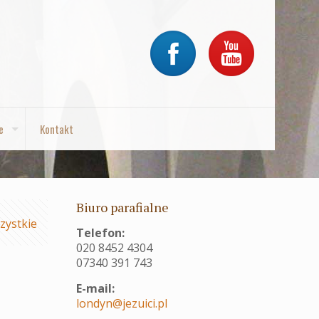
e
Kontakt
Biuro parafialne
zystkie
Telefon:
020 8452 4304
07340 391 743
E-mail:
londyn@jezuici.pl