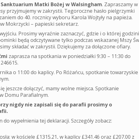
 Sanktuarium Matki Bożej w Walsingham
. Zapraszamy w
pisy przyjmujemy w zakrystii. Tegoroczne hasło pielgrzymki
zaniem do 40. rocznicy wyboru Karola Wojtyły na papieża.
w Mokrzycki – papieski sekretarz.
yjściu. Prosimy wyraźnie zaznaczyć, gdzie i o której godzin
pominki będą odczytywane tylko podczas wskazanej Mszy Św
imy składać w zakrystii. Dziękujemy za dołączone ofiary.
ćmi
zaprasza na spotkania w poniedziałki 9:30 – 11:30 do
 246615.
nika o 11:00 do kaplicy. Po Różańcu, spotkanie towarzyskie 
nym.
się jeszcze dołączyć, mamy wolne miejsca. Spotkanie
 w Domu Parafialnym.
zy nigdy nie zapisali się do parafii prosimy o
fii.
 do wypełnienia tej deklaracji. Szczegóły zobacz:
osła: w kościele £1315.21, w kaplicy £341.46 oraz £207.00 z