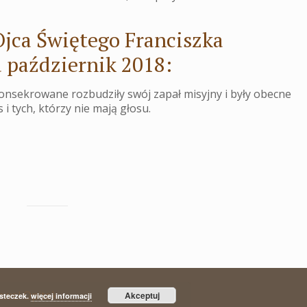
Ojca Świętego Franciszka
 październik 2018:
nsekrowane rozbudziły swój zapał misyjny i były obecne
i tych, którzy nie mają głosu.
awel Opitek
Akceptuj
asteczek.
więcej informacji