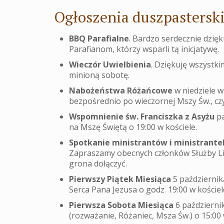
Ogłoszenia duszpasterski
BBQ Parafialne
. Bardzo serdecznie dzię
Parafianom, którzy wsparli tą inicjatywę.
Wieczór Uwielbienia
. Dziękuję wszystki
minioną sobotę.
Nabożeństwa Różańcowe
w niedziele w
bezpośrednio po wieczornej Mszy Św., czyl
Wspomnienie św. Franciszka z Asyżu
pa
na Mszę Świętą o 19:00 w kościele.
Spotkanie ministrantów i ministrante
Zapraszamy obecnych członków Służby Lit
grona dołączyć.
Pierwszy Piątek Miesiąca
5 październik
Serca Pana Jezusa o godz. 19:00 w kościel
Pierwsza Sobota Miesiąca
6 październi
(rozważanie, Różaniec, Msza Św.) o 15:00 