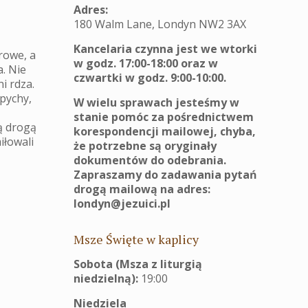
Adres:
180 Walm Lane, Londyn NW2 3AX
Kancelaria czynna jest we wtorki
rowe, a
w godz. 17:00-18:00 oraz w
. Nie
czwartki w godz. 9:00-10:00.
i rdza.
 pychy,
W wielu sprawach jesteśmy w
stanie pomóc za pośrednictwem
ą drogą
korespondencji mailowej, chyba,
iłowali
że potrzebne są oryginały
dokumentów do odebrania.
Zapraszamy do zadawania pytań
drogą mailową na adres:
londyn@jezuici.pl
Msze Święte w kaplicy
Sobota (Msza z liturgią
niedzielną):
19:00
Niedziela