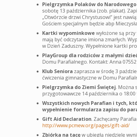
Pielgrzymka Polaków do Narodowego
sobotę 13 października (zob. plakat). Za
„Otwórzcie drzwi Chrystusowi” jest nawią
Gościem specjalnym będzie abp Mieczysła
Kartki wypominkowe
wyłożone są przy w
mają być odczytane imiona zmarłych. Wy
w Dzień Zaduszny. Wypełnione kartki pros
PlayGroup dla rodziców z małymi dzie
Domu Parafialnego. Kontakt: Anna 07552
Klub Seniora
zaprasza w środę 3 paździer
ćwiczenia gimnastyczne w Domu Parafial
Pielgrzymka do Ziemi Świętej
. Można 
przygotowawcze 14 października o 18:00
Wszystkich nowych Parafian i tych, któr
wypełnienie formularza zapisu do para
Gift Aid Declaration
. Zachęcamy Parafian
http://www.pcmew.org/pages/gift-aid/
Zbiórka na tacę
w ubiegłą niedzielę wyni