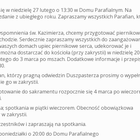
ię w niedzielę 27 lutego o 13:30 w Domu Parafialnym. Na
danie z ubiegłego roku. Zapraszamy wszystkich Parafian, 
i wspomnienia św. Kazimierza, chcemy przygotować piernikow
chodzie. Serdecznie zapraszamy wszystkich do zaangażowan
 waszych domach upiec piernikowe serca, udekorować je i
żna dostarczać do kościoła (przy zakrystii) w niedzielę 20 
 lutego do 3 marca po mszach. Dodatkowe informacje i przepi
80.
ian, którzy pragną odwiedzin Duszpasterza prosimy o wypeł
e go w zakrystii.
gotowanie do sakramentu rozpocznie się 4 marca po wieczor
.
ja; spotkania w piątki wieczorem. Obecność obowiązkowa
w zakrystii.
zestników i zapraszają na spotkania.
oniedziałki o 20:00 do Domu Parafialnego