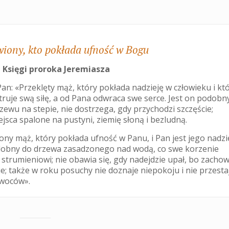
wiony, kto pokłada ufność w Bogu
 Księgi proroka Jeremiasza
an: «Przeklęty mąż, który pokłada nadzieję w człowieku i kt
truje swą siłę, a od Pana odwraca swe serce. Jest on podobn
zewu na stepie, nie dostrzega, gdy przychodzi szczęście;
jsca spalone na pustyni, ziemię słoną i bezludną.
ny mąż, który pokłada ufność w Panu, i Pan jest jego nadzie
dobny do drzewa zasadzonego nad wodą, co swe korzenie
 strumieniowi; nie obawia się, gdy nadejdzie upał, bo zacho
cie; także w roku posuchy nie doznaje niepokoju i nie przesta
woców».