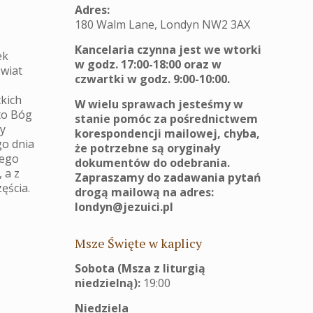
Adres:
180 Walm Lane, Londyn NW2 3AX
Kancelaria czynna jest we wtorki
ek
w godz. 17:00-18:00 oraz w
świat
czwartki w godz. 9:00-10:00.
tkich
W wielu sprawach jesteśmy w
to Bóg
stanie pomóc za pośrednictwem
ry
korespondencji mailowej, chyba,
go dnia
że potrzebne są oryginały
iego
dokumentów do odebrania.
 a z
Zapraszamy do zadawania pytań
ęścia.
drogą mailową na adres:
londyn@jezuici.pl
Msze Święte w kaplicy
Sobota (Msza z liturgią
niedzielną):
19:00
Niedziela