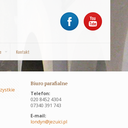
e
Kontakt
Biuro parafialne
zystkie
Telefon:
020 8452 4304
07340 391 743
E-mail:
londyn@jezuici.pl