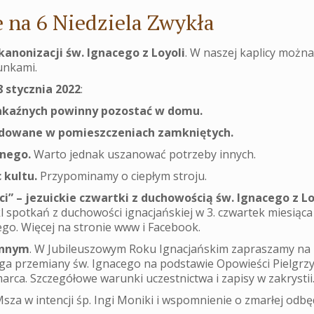
 na 6 Niedziela Zwykła
 kanonizacji św. Ignacego z Loyoli
. W naszej kaplicy można
unkami.
 stycznia 2022
:
akaźnych powinny pozostać w domu.
ndowane w pomieszczeniach zamkniętych.
nego.
Warto jednak uszanować potrzeby innych.
 kultu.
Przypominamy o ciepłym stroju.
” – jezuickie czwartki z duchowością św. Ignacego z Lo
 spotkań z duchowości ignacjańskiej w 3. czwartek miesiąca
ego. Więcej na stronie www i Facebook.
ennym
. W Jubileuszowym Roku Ignacjańskim zapraszamy na 
oga przemiany św. Ignacego na podstawie Opowieści Pielgrz
arca. Szczegółowe warunki uczestnictwa i zapisy w zakrystii
Msza w intencji śp. Ingi Moniki i wspomnienie o zmarłej odbę