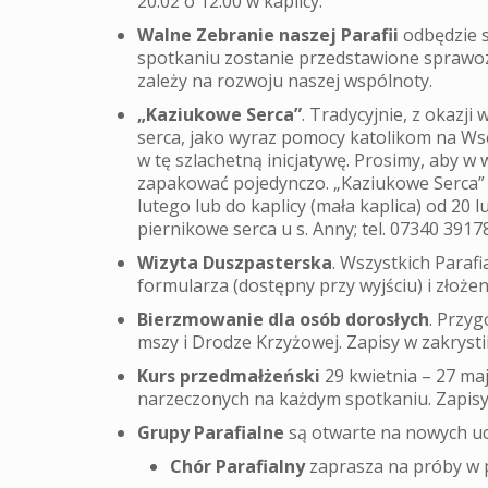
20.02 o 12:00 w kaplicy.
Walne Zebranie naszej Parafii
odbędzie s
spotkaniu zostanie przedstawione sprawoz
zależy na rozwoju naszej wspólnoty.
„Kaziukowe Serca”
. Tradycyjnie, z okazj
serca, jako wyraz pomocy katolikom na Ws
w tę szlachetną inicjatywę. Prosimy, aby w
zapakować pojedynczo. „Kaziukowe Serca” mo
lutego lub do kaplicy (mała kaplica) od 20
piernikowe serca u s. Anny; tel. 07340 3917
Wizyta Duszpasterska
. Wszystkich Paraf
formularza (dostępny przy wyjściu) i złożeni
Bierzmowanie dla osób dorosłych
. Przy
mszy i Drodze Krzyżowej. Zapisy w zakrystii
Kurs przedmałżeński
29 kwietnia – 27 ma
narzeczonych na każdym spotkaniu. Zapisy 
Grupy Parafialne
są otwarte na nowych uc
Chór Parafialny
zaprasza na próby w p