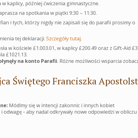
 w kaplicy, później ćwiczenia gimnastyczne.
prasza na spotkania w piątki 9:30 – 11:30.
an i tych, którzy nigdy nie zapisali się do parafii prosimy o
ienia tej deklaracji.
Szczegóły tutaj
.
ła w kościele £1.003.01, w kaplicy £200.49 oraz z Gift-Aid £3
ła £1021.13.
płynęły na konto Parafii
. Różne możliwości wsparcia zobac
jca Świętego Franciszka Apostols
ne:
Módlmy się w intencji zakonnic i innych kobiet
ę i odwagę ‐ aby nadal odkrywały nowe odpowiedzi w obliczu