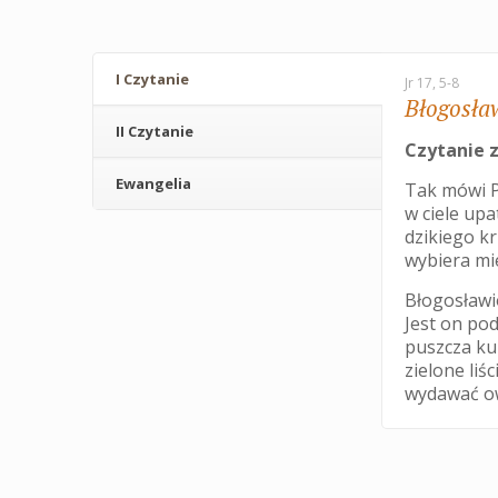
I Czytanie
Jr 17, 5-8
Błogosła
II Czytanie
Czytanie z
Ewangelia
Tak mówi P
w ciele upa
dzikiego kr
wybiera mie
Błogosławio
Jest on po
puszcza ku
zielone liś
wydawać o