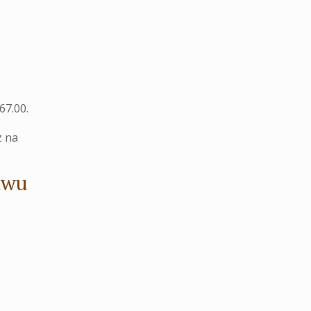
67.00.
z na
twu