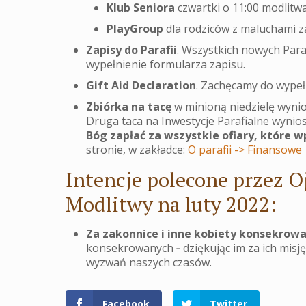
Klub Seniora
czwartki o 11:00 modlitwa
PlayGroup
dla rodziców z maluchami za
Zapisy do Parafii
. Wszystkich nowych Parafi
wypełnienie formularza zapisu.
Gift Aid Declaration
. Zachęcamy do wypełn
Zbiórka na tacę
w minioną niedzielę wynios
Druga taca na Inwestycje Parafialne wynios
Bóg zapłać za wszystkie ofiary, które w
stronie, w zakładce:
O parafii -> Finansowe
Intencje polecone przez O
Modlitwy na luty 2022:
Za zakonnice i inne kobiety konsekrowa
konsekrowanych ‐ dziękując im za ich misj
wyzwań naszych czasów.
Facebook
Twitter