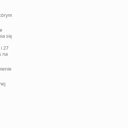
którym
e
ia się
i 27
s na
nienie
nej