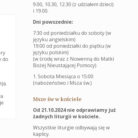
9.00, 10.30, 12.30 (z udziałem dzieci)
i 19.00.
Dni powszednie:
7:30 od poniedziałku do soboty (w
języku angielskim)
19:00 od poniedziałki do piątku (w
języku polskim)
óry
(w środę wraz z Nowenną do Matki
y do
Bożej Nieustającej Pomocy)
1. Sobota Miesiąca o 15:00
(nabożeństwo i Msza św.)
ją.
wa
Msze św w kościele
je
Od 21.10.2024 nie odprawiamy już
żadnych liturgii w kościele.
Wszystkie liturgie odbywają się w
kaplicy.