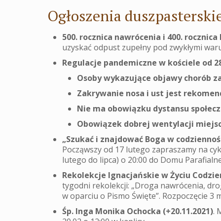
Ogłoszenia duszpasterskie
500. rocznica nawrócenia i 400. rocznica
uzyskać odpust zupełny pod zwykłymi war
Regulacje pandemiczne w kościele od 28
Osoby wykazujące objawy chorób z
Zakrywanie nosa i ust jest rekome
Nie ma obowiązku dystansu społecz
Obowiązek dobrej wentylacji miejsc
„Szukać i znajdować Boga w codzienności
Począwszy od 17 lutego zapraszamy na cykl
lutego do lipca) o 20:00 do Domu Parafialn
Rekolekcje Ignacjańskie w Życiu Codzi
tygodni rekolekcji: „Droga nawrócenia, dr
w oparciu o Pismo Święte”. Rozpoczęcie 3 m
Śp. Inga Monika Ochocka (+20.11.2021)
. 