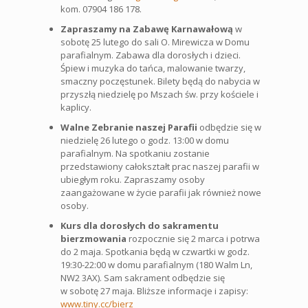
kom. 07904 186 178.
Zapraszamy na Zabawę Karnawałową
w
sobotę 25 lutego do sali O. Mirewicza w Domu
parafialnym. Zabawa dla dorosłych i dzieci.
Śpiew i muzyka do tańca, malowanie twarzy,
smaczny poczęstunek. Bilety będą do nabycia w
przyszłą niedzielę po Mszach św. przy kościele i
kaplicy.
Walne Zebranie naszej Parafii
odbędzie się w
niedzielę 26 lutego o godz. 13:00 w domu
parafialnym. Na spotkaniu zostanie
przedstawiony całokształt prac naszej parafii w
ubiegłym roku. Zapraszamy osoby
zaangażowane w życie parafii jak również nowe
osoby.
Kurs dla dorosłych do sakramentu
bierzmowania
rozpocznie się 2 marca i potrwa
do 2 maja. Spotkania będą w czwartki w godz.
19:30-22:00 w domu parafialnym (180 Walm Ln,
NW2 3AX). Sam sakrament odbędzie się
w sobotę 27 maja. Bliższe informacje i zapisy:
www.tiny.cc/bierz