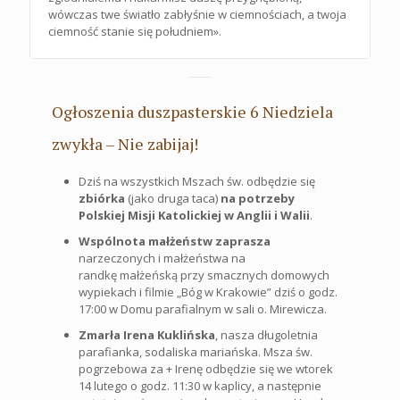
wówczas twe światło zabłyśnie w ciemnościach, a twoja
ciemność stanie się południem».
Ogłoszenia duszpasterskie 6 Niedziela
zwykła – Nie zabijaj!
Dziś na wszystkich Mszach św. odbędzie się
zbiórka
(jako druga taca)
na potrzeby
Polskiej Misji Katolickiej w Anglii i Walii
.
Wspólnota małżeństw zaprasza
narzeczonych i małżeństwa na
randkę małżeńską przy smacznych domowych
wypiekach i filmie „Bóg w Krakowie” dziś o godz.
17:00 w Domu parafialnym w sali o. Mirewicza.
Zmarła Irena Kuklińska
, nasza długoletnia
parafianka, sodaliska mariańska. Msza św.
pogrzebowa za + Irenę odbędzie się we wtorek
14 lutego o godz. 11:30 w kaplicy, a następnie