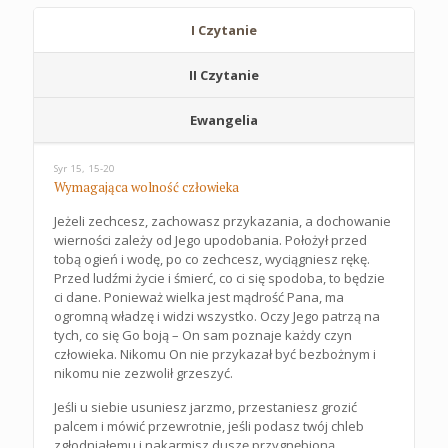
I Czytanie
II Czytanie
Ewangelia
Syr 15, 15-20
Wymagająca wolność człowieka
Jeżeli zechcesz, zachowasz przykazania, a dochowanie
wierności zależy od Jego upodobania. Położył przed
tobą ogień i wodę, po co zechcesz, wyciągniesz rękę.
Przed ludźmi życie i śmierć, co ci się spodoba, to będzie
ci dane. Ponieważ wielka jest mądrość Pana, ma
ogromną władzę i widzi wszystko. Oczy Jego patrzą na
tych, co się Go boją – On sam poznaje każdy czyn
człowieka. Nikomu On nie przykazał być bezbożnym i
nikomu nie zezwolił grzeszyć.
Jeśli u siebie usuniesz jarzmo, przestaniesz grozić
palcem i mówić przewrotnie, jeśli podasz twój chleb
zgłodniałemu i nakarmisz duszę przygnębioną,