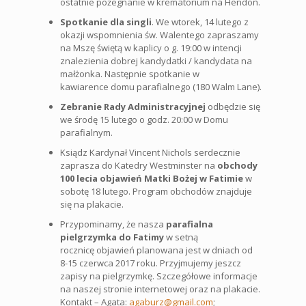
ostatnie pożegnanie w krematorium na Hendon.
Spotkanie dla singli
. We wtorek, 14 lutego z
okazji wspomnienia św. Walentego zapraszamy
na Mszę świętą w kaplicy o g. 19:00 w intencji
znalezienia dobrej kandydatki / kandydata na
małżonka. Następnie spotkanie w
kawiarence domu parafialnego (180 Walm Lane).
Zebranie Rady Administracyjnej
odbędzie się
we środę 15 lutego o godz. 20:00 w Domu
parafialnym.
Ksiądz Kardynał Vincent Nichols serdecznie
zaprasza do Katedry Westminster na
obchody
100 lecia objawień Matki Bożej w Fatimie
w
sobotę 18 lutego. Program obchodów znajduje
się na plakacie.
Przypominamy, że nasza
parafialna
pielgrzymka do Fatimy
w setną
rocznicę objawień planowana jest w dniach od
8-15 czerwca 2017 roku. Przyjmujemy jeszcz
zapisy na pielgrzymkę. Szczegółowe informacje
na naszej stronie internetowej oraz na plakacie.
Kontakt – Agata:
agaburz@gmail.com
;