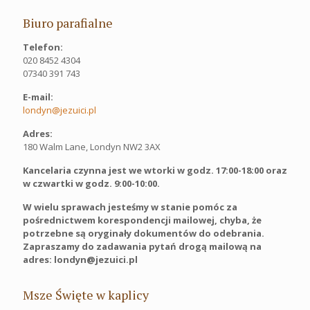
Biuro parafialne
Telefon:
020 8452 4304
07340 391 743
E-mail:
londyn@jezuici.pl
Adres:
180 Walm Lane, Londyn NW2 3AX
Kancelaria czynna jest we wtorki w godz. 17:00-18:00 oraz
w czwartki w godz. 9:00-10:00.
W wielu sprawach jesteśmy w stanie pomóc za
pośrednictwem korespondencji mailowej, chyba, że
potrzebne są oryginały dokumentów do odebrania.
Zapraszamy do zadawania pytań drogą mailową na
adres: londyn@jezuici.pl
Msze Święte w kaplicy