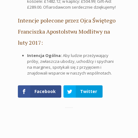
kościele: £1482.12; w kaplicy: £504.99; Gift-Aid:
£289.00. Ofiarodawcom serdecznie dziękujemy!
Intencje polecone przez Ojca Świętego
Franciszka Apostolstwu Modlitwy na
luty 2017:
Intencja Ogólna:
Aby ludzie przeżywający
próby, zwłaszcza ubodzy, uchodźcy i spychani
na margines, spotykali się z przyjęciem i
znajdowali wsparcie w naszych wspólnotach.
Facebook
Twitter