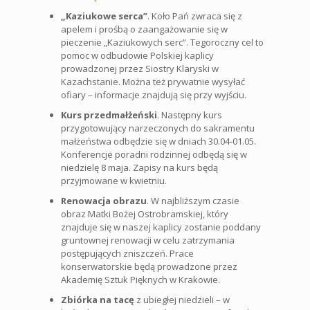
„Kaziukowe serca”
. Koło Pań zwraca się z
apelem i prośbą o zaangażowanie się w
pieczenie „Kaziukowych serc”. Tegoroczny cel to
pomoc w odbudowie Polskiej kaplicy
prowadzonej przez Siostry Klaryski w
Kazachstanie. Można też prywatnie wysyłać
ofiary – informacje znajdują się przy wyjściu.
Kurs przedmałżeński
. Następny kurs
przygotowujący narzeczonych do sakramentu
małżeństwa odbędzie się w dniach 30.04-01.05.
Konferencje poradni rodzinnej odbędą się w
niedzielę 8 maja. Zapisy na kurs będą
przyjmowane w kwietniu.
Renowacja obrazu
. W najbliższym czasie
obraz Matki Bożej Ostrobramskiej, który
znajduje się w naszej kaplicy zostanie poddany
gruntownej renowacji w celu zatrzymania
postępujących zniszczeń. Prace
konserwatorskie będą prowadzone przez
Akademię Sztuk Pięknych w Krakowie.
Zbiórka na tacę
z ubiegłej niedzieli – w