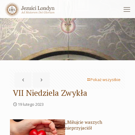
Pokaż wszystkie
VII Niedziela Zwykła
19 lutego 2023
„Miłujcie waszych
nieprzyjaciół