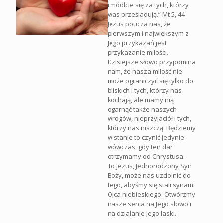
i módlcie się za tych, którzy
was prześladują.” Mt 5, 44
Jezus poucza nas, że
pierwszym i największym z
Jego przykazań jest
przykazanie miłości.
Dzisiejsze słowo przypomina
nam, że nasza miłość nie
może ograniczyć się tylko do
bliskich i tych, którzy nas
kochają, ale mamy nią
ogarnąć także naszych
wrogów, nieprzyjaciół i tych,
którzy nas niszczą. Będziemy
w stanie to czynić jedynie
wówczas, gdy ten dar
otrzymamy od Chrystusa.
To Jezus, Jednorodzony Syn
Boży, może nas uzdolnić do
tego, abyśmy się stali synami
Ojca niebieskiego. Otwórzmy
nasze serca na Jego słowo i
na działanie Jego łaski.