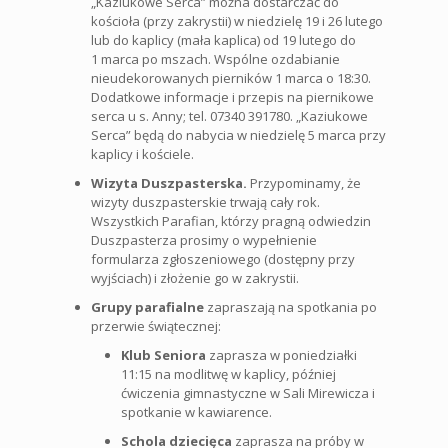
„Kaziukowe Serca” można dostarczać do
kościoła (przy zakrystii) w niedzielę 19 i 26 lutego
lub do kaplicy (mała kaplica) od 19 lutego do
1 marca po mszach. Wspólne ozdabianie
nieudekorowanych pierników 1 marca o 18:30.
Dodatkowe informacje i przepis na piernikowe
serca u s. Anny; tel. 07340 391780. „Kaziukowe
Serca” będą do nabycia w niedzielę 5 marca przy
kaplicy i kościele.
Wizyta Duszpasterska.
Przypominamy, że
wizyty duszpasterskie trwają cały rok.
Wszystkich Parafian, którzy pragną odwiedzin
Duszpasterza prosimy o wypełnienie
formularza zgłoszeniowego (dostępny przy
wyjściach) i złożenie go w zakrystii.
Grupy parafialne
zapraszają na spotkania po
przerwie świątecznej:
Klub Seniora
zaprasza w poniedziałki
11:15 na modlitwę w kaplicy, później
ćwiczenia gimnastyczne w Sali Mirewicza i
spotkanie w kawiarence.
Schola dziecięca
zaprasza na próby w