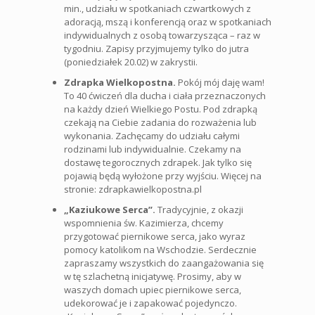
min., udziału w spotkaniach czwartkowych z
adoracją, mszą i konferencją oraz w spotkaniach
indywidualnych z osobą towarzysząca – raz w
tygodniu. Zapisy przyjmujemy tylko do jutra
(poniedziałek 20.02) w zakrystii.
Zdrapka Wielkopostna.
Pokój mój daję wam!
To 40 ćwiczeń dla ducha i ciała przeznaczonych
na każdy dzień Wielkiego Postu. Pod zdrapką
czekają na Ciebie zadania do rozważenia lub
wykonania. Zachęcamy do udziału całymi
rodzinami lub indywidualnie. Czekamy na
dostawę tegorocznych zdrapek. Jak tylko się
pojawią będą wyłożone przy wyjściu. Więcej na
stronie: zdrapkawielkopostna.pl
„Kaziukowe Serca”.
Tradycyjnie, z okazji
wspomnienia św. Kazimierza, chcemy
przygotować piernikowe serca, jako wyraz
pomocy katolikom na Wschodzie. Serdecznie
zapraszamy wszystkich do zaangażowania się
w tę szlachetną inicjatywę. Prosimy, aby w
waszych domach upiec piernikowe serca,
udekorować je i zapakować pojedynczo.