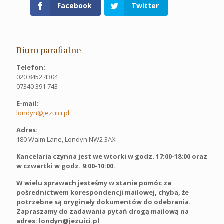
Facebook
Twitter
Biuro parafialne
Telefon:
020 8452 4304
07340 391 743
E-mail:
londyn@jezuici.pl
Adres:
180 Walm Lane, Londyn NW2 3AX
Kancelaria czynna jest we wtorki w godz. 17:00-18:00 oraz
w czwartki w godz. 9:00-10:00.
W wielu sprawach jesteśmy w stanie pomóc za
pośrednictwem korespondencji mailowej, chyba, że
potrzebne są oryginały dokumentów do odebrania.
Zapraszamy do zadawania pytań drogą mailową na
adres: londyn@jezuici.pl