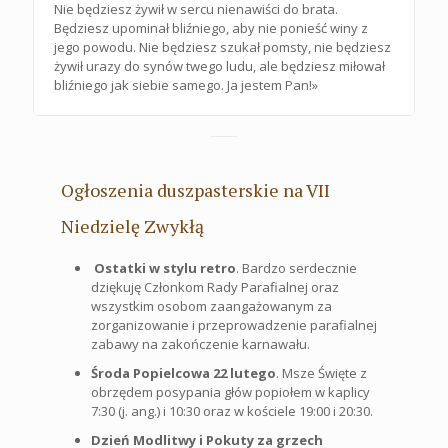
Nie będziesz żywił w sercu nienawiści do brata.
Będziesz upominał bliźniego, aby nie ponieść winy z
jego powodu. Nie będziesz szukał pomsty, nie będziesz
żywił urazy do synów twego ludu, ale będziesz miłował
bliźniego jak siebie samego. Ja jestem Pan!»
Ogłoszenia duszpasterskie na VII
Niedzielę Zwykłą
Ostatki w stylu retro
. Bardzo serdecznie
dziękuję Członkom Rady Parafialnej oraz
wszystkim osobom zaangażowanym za
zorganizowanie i przeprowadzenie parafialnej
zabawy na zakończenie karnawału.
Środa Popielcowa 22 lutego
. Msze Święte z
obrzędem posypania głów popiołem w kaplicy
7:30 (j. ang.) i 10:30 oraz w kościele 19:00 i 20:30.
Dzień Modlitwy i Pokuty za grzech