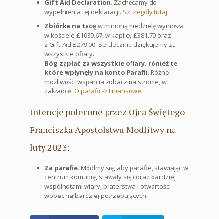
Gift Aid Declaration
. Zachęcamy do
wypełnienia tej deklaracji.
Szczegóły tutaj
.
Zbiórka na tacę
w minioną niedzielę wyniosła
w kościele £1089.67, w kaplicy £381.70 oraz
z Gift-Aid £279.00. Serdecznie dziękujemy za
wszystkie ofiary.
Bóg zapłać za wszystkie ofiary, rónież te
które wpłynęły na konto Parafii
. Różne
możliwości wsparcia zobacz na stronie, w
zakładce:
O parafii -> Finansowe
Intencje polecone przez Ojca Świętego
Franciszka Apostolstwu Modlitwy na
luty 2023:
Za parafie
. Módlmy się, aby parafie, stawiając w
centrum komunię, stawały się coraz bardziej
wspólnotami wiary, braterstwa i otwartości
wobec najbardziej potrzebujących.