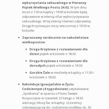
wykorzystania seksualnego w Pierwszy
Piątek Wielkiego Postu 24.02.
W tym dniu
msze o 7:30 w kaplicy i 19:00 w kościele będą
odprawione w intencji ofiar wykorzystywania
seksualnego. W tej intencji również odprawimy
Drogę Krzyżową po mszy wieczornej o 19:30 w
kościele.
Zapraszamy serdecznie na nabożeństwa
wielkopostne:
Droga Krzyżowa z rozważaniami dla
dzieci
piątek w kościele o 18:30.
Droga Krzyżowa z rozważaniami dla
dorosłych
piątek w kościele o 19:30.
Gorzkie Żale
w niedzielę w kaplicy o 11:30 i
w kościele o 18:30.
Rekolekcje Ignacjańskie w Życiu
Codziennym (4 tygodniowe)
zatytułowane:
„Spotkania” w oparciu o Pismo Święte.
Rozpoczęcie w czwartek 23 lutego o 18:30
adoracją i Mszą Św. w kaplicy. Uczestnicy
zobowiązują się do: codziennej modlitwy ok. 30