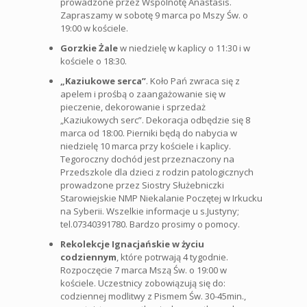
prowadzone przez Wspólnotę Anastasis.
Zapraszamy w sobotę 9 marca po Mszy Św. o
19:00 w kościele.
Gorzkie Żale
w niedzielę w kaplicy o 11:30 i w
kościele o 18:30.
„Kaziukowe serca”
. Koło Pań zwraca się z
apelem i prośbą o zaangażowanie się w
pieczenie, dekorowanie i sprzedaż
„Kaziukowych serc”. Dekoracja odbędzie się 8
marca od 18:00. Pierniki będą do nabycia w
niedzielę 10 marca przy kościele i kaplicy.
Tegoroczny dochód jest przeznaczony na
Przedszkole dla dzieci z rodzin patologicznych
prowadzone przez Siostry Służebniczki
Starowiejskie NMP Niekalanie Poczętej w Irkucku
na Syberii. Wszelkie informacje u s.Justyny;
tel.07340391780. Bardzo prosimy o pomocy.
Rekolekcje Ignacjańskie w życiu
codziennym
, które potrwają 4 tygodnie.
Rozpoczęcie 7 marca Mszą Św. o 19:00 w
kościele. Uczestnicy zobowiązują się do:
codziennej modlitwy z Pismem Św. 30-45min.,