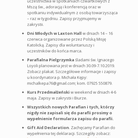
uczestnictwa w spotkaniach czwartkowych z
Mszą św., adoracją i konferencją oraz w
spotkaniu indywidualnym z osobą towarzysząca
– raz w tygodniu. Zapisy przyjmujemy w
zakrystii.
Dni Młodych w Laxton Hall
w dniach 14 – 16
czerwca organizowane przez Polską Misję
Katolicką. Zapisy dla woluntariuszy i
uczestników do końca marca.
Parafialna Pielgrzymka
śladami św. Ignacego
Loyoli planowana jest w dniach 30.09-7.10.2019.
Zobacz plakat. Szczegółowe informacje i zapisy
u koordynatora p. Michała Kępy:
michalkepa76@gmail.com; kom. 07925 550879.
Kurs Przedmałżeński
w weekend w dniach 4-6
maja. Zapisy w zakrystii i Biurze.
Wszystkich nowych Parafian i tych, którzy
nigdy nie zapisali się do parafii prosimy o
wypełnienie formularza zapisu do parafii.
Gift Aid Declaration
. Zachęcamy Parafian do
wypełnienia tej deklaracji. Szczegóły zobacz: