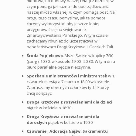
modlitwa, do odnowy naszej relacji z bliźnimi, w
czym pomaga jałmużna i do uporządkowania
naszej miłości własnej, w czym pomaga post. Na
progu tego czasu pomyślmy, jak te pomoce
chcemy wykorzystać, aby jeszcze lepiej
przygotować się na świętowanie
Zmartwychwstania Pańskiego. W tym czasie
zachęcamy również do uczestnictwa w
nabożeństwach Drogi Krzyżowej i Gorzkich Żali.
Środa Popielcowa
. Msze Święte w kaplicy 7:30
(j.ang.), 10:30; w kościele 19:00 i 20:30. W tym dniu
biuro parafialne będzie nieczynne.
Spotkanie ministrantów i ministrantek
w 1.
czwartek miesiąca 7 marca o 18.00 w kościele.
Zapraszamy obecnych członków tych, którzy
chcą dołączyć.
Droga Krzyżowa z rozważaniami dla dzieci
piątek w kościele o 18:30.
Droga Krzyżowa z rozważaniami dla
dorosłych
piątek w kościele o 19:30.
Czuwanie i Adoracja Najśw. Sakramentu