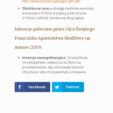
http://www.pcmew.org/pages/gift-aid/
Zbiórka na tacę
w ubiegłą niedzielę wyniosła:
w kościele £1570.65 w kaplicy £342.50 oraz
£179.00 z Gift Aid. Serdeczne Bóg zapłać.
Intencje polecone przez Ojca Świętego
Franciszka Apostolstwu Modlitwy na
marzec 2019:
Intencja ewangelizacyjna:
Za wspólnoty
chrześcijańskie, zwłaszcza te, które są
prześladowane, aby odczuwały bliskość
Chrystusa i aby ich prawa były uznawane.
Facebook
Twitter