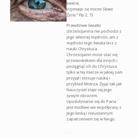
świecie,
trzymając się mocno Słowa
Życia
.” Flp 2, 15
Prawdziwe światło
chrześcijanina nie pochodzi z
jego własnej mądrości, ani z
mądrości tego świata lecz z
nauki Chrystusa.
Chrześcijanin może stać się
przewodnikiem dla innych i
pociągnąć ich do Chrystusa
tylko w tej mierze w jakiej sam
przyjął i stosuje naukę i
przykład Mistrza. Żyjąc tak jak
Nauczyciel staje się Jego
żywym obrazem.
Upodobnianie się do Pana
jest możliwe we współpracy z
Jego łaską i nieustannym
zapatrzeniem się w Niego.