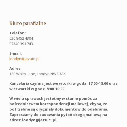
Biuro parafialne
Telefon:
020 8452 4304
07340 391 743
E-mail:
londyn@jezuici.pl
Adres:
180 Walm Lane, Londyn NW2 3AX
Kancelaria czynna jest we wtorki w godz. 17:00-18:00 oraz
w czwartki w godz. 9:00-10:00.
W wielu sprawach jesteśmy w stanie pomóc za
pośrednictwem korespondencji mailowej, chyba, że
potrzebne są oryginały dokumentów do odebrania.
Zapraszamy do zadawania pytań drogą mailową na
adres: londyn@jezuici.pl