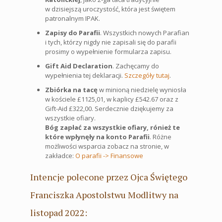
w dzisiejszą uroczystość, która jest świętem
patronalnym IPAK.
Zapisy do Parafii
. Wszystkich nowych Parafian
i tych, którzy nigdy nie zapisali się do parafii
prosimy o wypełnienie formularza zapisu.
Gift Aid Declaration
. Zachęcamy do
wypełnienia tej deklaracji.
Szczegóły tutaj
.
Zbiórka na tacę
w minioną niedzielę wyniosła
w kościele £1125,01, w kaplicy £542.67 oraz z
Gift-Aid £322,00. Serdecznie dziękujemy za
wszystkie ofiary.
Bóg zapłać za wszystkie ofiary, rónież te
które wpłynęły na konto Parafii
. Różne
możliwości wsparcia zobacz na stronie, w
zakładce:
O parafii -> Finansowe
Intencje polecone przez Ojca Świętego
Franciszka Apostolstwu Modlitwy na
listopad 2022: