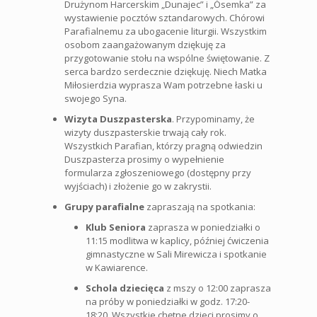
Drużynom Harcerskim „Dunajec” i „Ósemka” za
wystawienie pocztów sztandarowych. Chórowi
Parafialnemu za ubogacenie liturgii. Wszystkim
osobom zaangażowanym dziękuję za
przygotowanie stołu na wspólne świętowanie. Z
serca bardzo serdecznie dziękuję. Niech Matka
Miłosierdzia wyprasza Wam potrzebne łaski u
swojego Syna.
Wizyta Duszpasterska
. Przypominamy, że
wizyty duszpasterskie trwają cały rok.
Wszystkich Parafian, którzy pragną odwiedzin
Duszpasterza prosimy o wypełnienie
formularza zgłoszeniowego (dostępny przy
wyjściach) i złożenie go w zakrystii.
Grupy parafialne
zapraszają na spotkania:
Klub Seniora
zaprasza w poniedziałki o
11:15 modlitwa w kaplicy, później ćwiczenia
gimnastyczne w Sali Mirewicza i spotkanie
w Kawiarence.
Schola dziecięca
z mszy o 12:00 zaprasza
na próby w poniedziałki w godz. 17:20-
18:20. Wszystkie chętne dzieci prosimy o