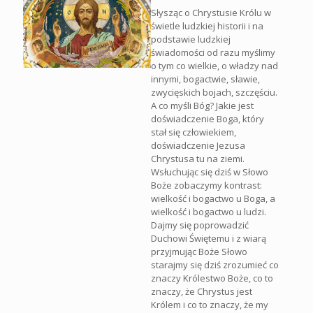
Słysząc o Chrystusie Królu w
świetle ludzkiej historii i na
podstawie ludzkiej
świadomości od razu myślimy
o tym co wielkie, o władzy nad
innymi, bogactwie, sławie,
zwycięskich bojach, szczęściu.
A co myśli Bóg? Jakie jest
doświadczenie Boga, który
stał się człowiekiem,
doświadczenie Jezusa
Chrystusa tu na ziemi.
Wsłuchując się dziś w Słowo
Boże zobaczymy kontrast:
wielkość i bogactwo u Boga, a
wielkość i bogactwo u ludzi.
Dajmy się poprowadzić
Duchowi Świętemu i z wiarą
przyjmując Boże Słowo
starajmy się dziś zrozumieć co
znaczy Królestwo Boże, co to
znaczy, że Chrystus jest
Królem i co to znaczy, że my