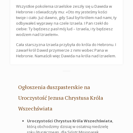
Wszystkie pokolenia izraelskie zeszły się u Dawida w
Hebronie i oświadczyły mu: «Oto my jesteśmy kości
twoje i ciało. Już dawno, gdy Saul był królem nad nami, ty
odbywałeś wyprawy na czele Izraela. I Pan rzekł do
ciebie: Ty będziesz pasł mój lud – Izraela, i ty będziesz
wodzem nad Izraelem».
Cała starszyzna Izraela przybyła do króla do Hebronu. I
zawarł król Dawid przymierze z nimi wobec Pana w
Hebronie. Namaścili więc Dawida na króla nad Izraelem.
Ogłoszenia duszpasterskie na
Uroczystość Jezusa Chrystusa Króla
Wszechświata
Uroczystości Chrystus Króla Wszechświata
,
którą obchodzimy dzisiaj w ostatnią niedzielę
roku liturgicznego, dla Sióstr Misjonarek