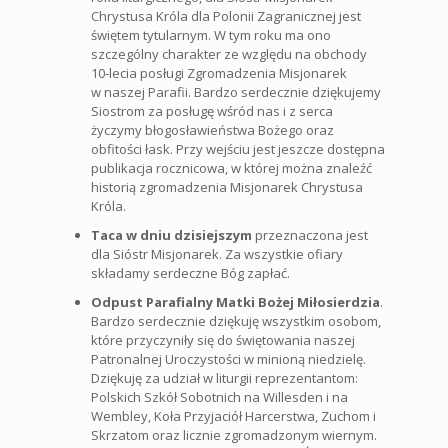
Chrystusa Króla dla Polonii Zagranicznej jest
świętem tytularnym. W tym roku ma ono
szczególny charakter ze względu na obchody
10-lecia posługi Zgromadzenia Misjonarek
w naszej Parafii. Bardzo serdecznie dziękujemy
Siostrom za posługę wśród nas i z serca
życzymy błogosławieństwa Bożego oraz
obfitości łask. Przy wejściu jest jeszcze dostępna
publikacja rocznicowa, w której można znaleźć
historią zgromadzenia Misjonarek Chrystusa
Króla.
Taca w dniu dzisiejszym
przeznaczona jest
dla Sióstr Misjonarek. Za wszystkie ofiary
składamy serdeczne Bóg zapłać.
Odpust Parafialny Matki Bożej Miłosierdzia
.
Bardzo serdecznie dziękuję wszystkim osobom,
które przyczyniły się do świętowania naszej
Patronalnej Uroczystości w minioną niedzielę.
Dziękuję za udział w liturgii reprezentantom:
Polskich Szkół Sobotnich na Willesden i na
Wembley, Koła Przyjaciół Harcerstwa, Zuchom i
Skrzatom oraz licznie zgromadzonym wiernym.