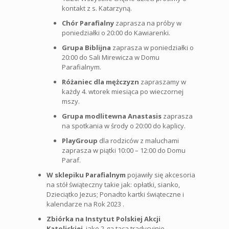
kontakt z s. Katarzyną.
Chór Parafialny
zaprasza na próby w
poniedziałki o 20:00 do Kawiarenki.
Grupa Biblijna
zaprasza w poniedziałki o
20:00 do Sali Mirewicza w Domu
Parafialnym.
Różaniec dla mężczyzn
zapraszamy w
każdy 4. wtorek miesiąca po wieczornej
mszy.
Grupa modlitewna Anastasis
zaprasza
na spotkania w środy o 20:00 do kaplicy.
PlayGroup
dla rodziców z maluchami
zaprasza w piątki 10:00 – 12:00 do Domu
Paraf.
W sklepiku Parafialnym
pojawiły się akcesoria
na stół świąteczny takie jak: opłatki, sianko,
Dzieciątko Jezus; Ponadto kartki świąteczne i
kalendarze na Rok 2023 .
Zbiórka na Instytut Polskiej Akcji
Katolickiej
, jako 2-ga taca tradycyjnie