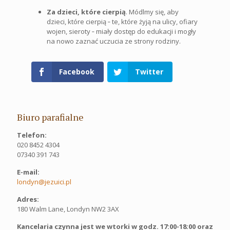
Za dzieci, które cierpią
. Módlmy się, aby
dzieci, które cierpią ‐ te, które żyją na ulicy, ofiary
wojen, sieroty ‐ miały dostęp do edukacji i mogły
na nowo zaznać uczucia ze strony rodziny.
Facebook
Twitter
Biuro parafialne
Telefon:
020 8452 4304
07340 391 743
E-mail:
londyn@jezuici.pl
Adres:
180 Walm Lane, Londyn NW2 3AX
Kancelaria czynna jest we wtorki w godz. 17:00-18:00 oraz