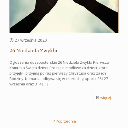
27 września 2020
26 Niedziela Zwykła
Ogłoszenia duszpasterskie 26 Niedziela Zwykła Pierwsza
Komunia Święta dzieci. Proszę o modlitwę za dzieci, które
przyjęły i przyjmą po raz pierwszy Chrystusa oraz za ich
Rodziny. Komunia odbywa się w czterech grupach: 26 i 27
września oraz 3 i 4
[…]
więcej ...
Poprzednia