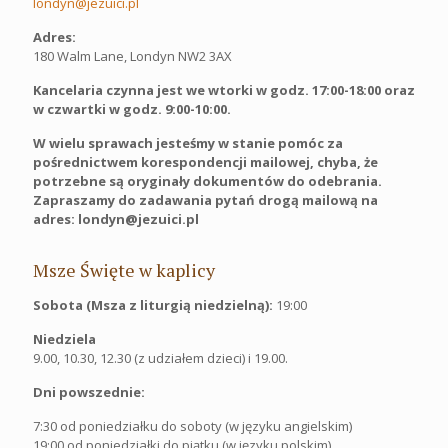
londyn@jezuici.pl
Adres:
180 Walm Lane, Londyn NW2 3AX
Kancelaria czynna jest we wtorki w godz. 17:00-18:00 oraz
w czwartki w godz. 9:00-10:00.
W wielu sprawach jesteśmy w stanie pomóc za
pośrednictwem korespondencji mailowej, chyba, że
potrzebne są oryginały dokumentów do odebrania.
Zapraszamy do zadawania pytań drogą mailową na
adres: londyn@jezuici.pl
Msze Święte w kaplicy
Sobota (Msza z liturgią niedzielną):
19:00
Niedziela
9.00, 10.30, 12.30 (z udziałem dzieci) i 19.00.
Dni powszednie:
7:30 od poniedziałku do soboty (w języku angielskim)
19:00 od poniedziałki do piątku (w języku polskim)