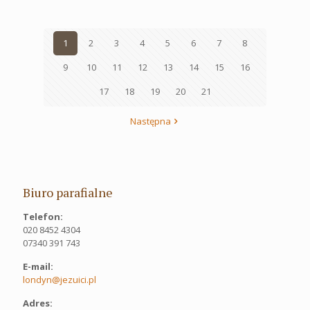
1
2
3
4
5
6
7
8
9
10
11
12
13
14
15
16
17
18
19
20
21
Następna
Biuro parafialne
Telefon:
020 8452 4304
07340 391 743
E-mail:
londyn@jezuici.pl
Adres: