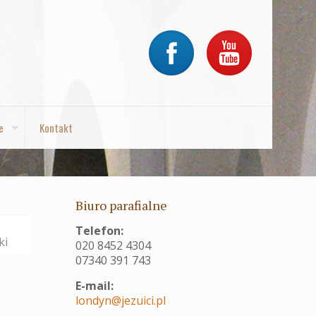
e
Kontakt
Biuro parafialne
Telefon:
ki
020 8452 4304
07340 391 743
E-mail:
londyn@jezuici.pl