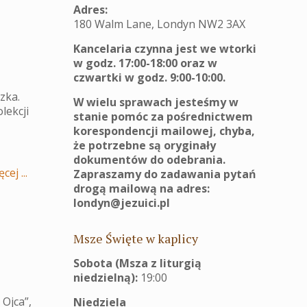
Adres:
180 Walm Lane, Londyn NW2 3AX
Kancelaria czynna jest we wtorki
w godz. 17:00-18:00 oraz w
czwartki w godz. 9:00-10:00.
zka.
W wielu sprawach jesteśmy w
lekcji
stanie pomóc za pośrednictwem
a
korespondencji mailowej, chyba,
że potrzebne są oryginały
dokumentów do odebrania.
cej ...
Zapraszamy do zadawania pytań
drogą mailową na adres:
londyn@jezuici.pl
Msze Święte w kaplicy
Sobota (Msza z liturgią
niedzielną):
19:00
Ojca”,
Niedziela