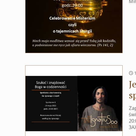
Mi
J
s
Zap
świ
20
3AX