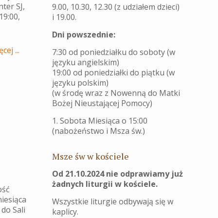
ter SJ,
9.00, 10.30, 12.30 (z udziałem dzieci)
19:00,
i 19.00.
Dni powszednie:
cej ...
7:30 od poniedziałku do soboty (w
języku angielskim)
19:00 od poniedziałki do piątku (w
języku polskim)
(w środę wraz z Nowenną do Matki
Bożej Nieustającej Pomocy)
1. Sobota Miesiąca o 15:00
(nabożeństwo i Msza św.)
Msze św w kościele
Od 21.10.2024 nie odprawiamy już
żadnych liturgii w kościele.
ość
miesiąca
Wszystkie liturgie odbywają się w
do Sali
kaplicy.