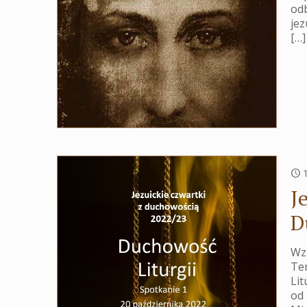
odb
jez
[…]
J
D
Wzn
Te
Lit
od 