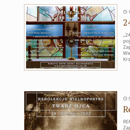
2
„24
poj
Zap
Wie
Krz
R
RE
Zap