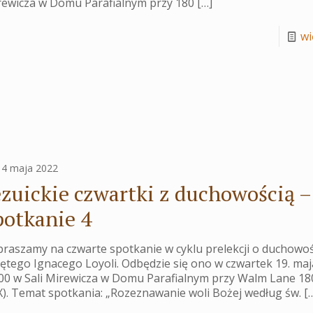
rewicza w Domu Parafialnym przy 180
[…]
wię
14 maja 2022
ezuickie czwartki z duchowością –
potkanie 4
raszamy na czwarte spotkanie w cyklu prelekcji o duchowoś
ętego Ignacego Loyoli. Odbędzie się ono w czwartek 19. maj
:00 w Sali Mirewicza w Domu Parafialnym przy Walm Lane 1
). Temat spotkania: „Rozeznawanie woli Bożej według św.
[