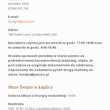
020 8452 4304
07340 391 743
E-mail:
londyn@jezuici.pl
Adres:
180 Walm Lane, Londyn NW2 3AX
Kancelaria czynna jest we wtorki w godz. 17:00-18:00 oraz
w czwartki w godz. 9:00-10:00.
W wielu sprawach jesteśmy w stanie pomóc za
pośrednictwem korespondencji mailowej, chyba, że
potrzebne są oryginały dokumentów do odebrania.
Zapraszamy do zadawania pytań drogą mailową na
adres: londyn@jezuici.pl
Msze Święte w kaplicy
Sobota (Msza z liturgią niedzielną):
19:00
Niedziela
9.00, 10.30, 12.30 (z udziałem dzieci) i 19.00.