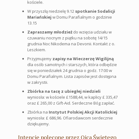
kościele.
W przyszłą niedzielę 9.12
spotkanie Sodalicji
Mariańskiej
w Domu Parafialnym o godzinie
13.15
Zapraszamy młodzież
do wzięcia udziału w
czuwaniu nocnym z piątku na sobotę 14/15
grudnia Noc Nikodema na Devonii. Kontakt z o.
Leszkiem.
Przyjmujemy
zapisy na Wieczerzę Wigilijną
dla osób samotnych i starszych, która odbędzie
się w poniedziałek 24 grudnia o godz. 17:00 w
Domu Parafialnym. Lista zapisów jest dostępna
w zakrystii.
Zbiórka na tacę z ubiegłej niedzieli
wyniosła: w kościele £1588,44, w kaplicy £ 335,47
oraz £ 265,00 z Gift-Aid. Serdeczne Bóg zapłać.
Zbiórka na
Instytut Polskiej Akcji Katolickiej
wyniosła: £ 686,96. Ofiarodawcom serdecznie
dziękujemy.
Intencje polecone przez Ojca Świętego