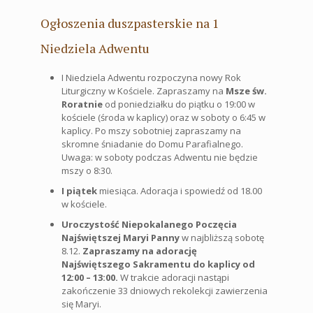
Ogłoszenia duszpasterskie na 1
Niedziela Adwentu
I Niedziela Adwentu rozpoczyna nowy Rok
Liturgiczny w Kościele. Zapraszamy na
Msze św.
Roratnie
od poniedziałku do piątku o 19:00 w
kościele (środa w kaplicy) oraz w soboty o 6:45 w
kaplicy. Po mszy sobotniej zapraszamy na
skromne śniadanie do Domu Parafialnego.
Uwaga: w soboty podczas Adwentu nie będzie
mszy o 8:30.
I piątek
miesiąca. Adoracja i spowiedź od 18.00
w kościele.
Uroczystość Niepokalanego Poczęcia
Najświętszej Maryi Panny
w najbliższą sobotę
8.12.
Zapraszamy na adorację
Najświętszego Sakramentu do kaplicy od
12:00 – 13:00.
W trakcie adoracji nastąpi
zakończenie 33 dniowych rekolekcji zawierzenia
się Maryi.