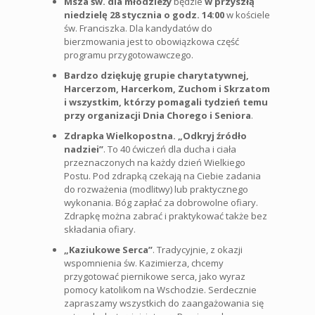
Msza św. dla młodzieży
będzie
w przyszłą
niedzielę 28 stycznia o godz. 14:00
w kościele
św. Franciszka. Dla kandydatów do
bierzmowania jest to obowiązkowa część
programu przygotowawczego.
Bardzo dziękuję grupie charytatywnej,
Harcerzom, Harcerkom, Zuchom i Skrzatom
i wszystkim, którzy pomagali tydzień temu
przy organizacji Dnia Chorego i Seniora
.
Zdrapka Wielkopostna. „Odkryj źródło
nadziei”
. To 40 ćwiczeń dla ducha i ciała
przeznaczonych na każdy dzień Wielkiego
Postu. Pod zdrapką czekają na Ciebie zadania
do rozważenia (modlitwy) lub praktycznego
wykonania. Bóg zapłać za dobrowolne ofiary.
Zdrapkę można zabrać i praktykować także bez
składania ofiary.
„Kaziukowe Serca”
. Tradycyjnie, z okazji
wspomnienia św. Kazimierza, chcemy
przygotować piernikowe serca, jako wyraz
pomocy katolikom na Wschodzie. Serdecznie
zapraszamy wszystkich do zaangażowania się