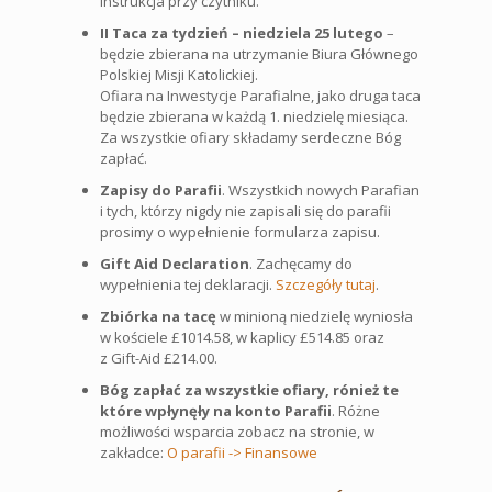
Instrukcja przy czytniku.
II Taca za tydzień – niedziela 25 lutego
–
będzie zbierana na utrzymanie Biura Głównego
Polskiej Misji Katolickiej.
Ofiara na Inwestycje Parafialne, jako druga taca
będzie zbierana w każdą 1. niedzielę miesiąca.
Za wszystkie ofiary składamy serdeczne Bóg
zapłać.
Zapisy do Parafii
. Wszystkich nowych Parafian
i tych, którzy nigdy nie zapisali się do parafii
prosimy o wypełnienie formularza zapisu.
Gift Aid Declaration
. Zachęcamy do
wypełnienia tej deklaracji.
Szczegóły tutaj
.
Zbiórka na tacę
w minioną niedzielę wyniosła
w kościele £1014.58, w kaplicy £514.85 oraz
z Gift-Aid £214.00.
Bóg zapłać za wszystkie ofiary, rónież te
które wpłynęły na konto Parafii
. Różne
możliwości wsparcia zobacz na stronie, w
zakładce:
O parafii -> Finansowe