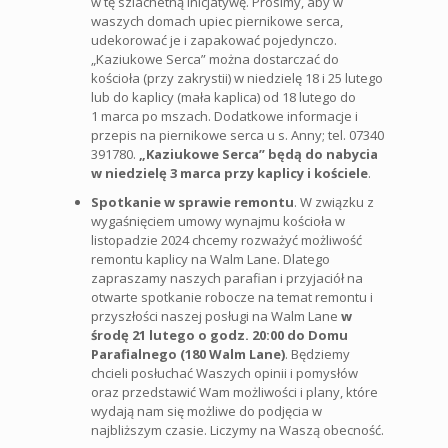
w tę szlachetną inicjatywę. Prosimy, aby w
waszych domach upiec piernikowe serca,
udekorować je i zapakować pojedynczo.
„Kaziukowe Serca” można dostarczać do
kościoła (przy zakrystii) w niedzielę 18 i 25 lutego
lub do kaplicy (mała kaplica) od 18 lutego do
1 marca po mszach. Dodatkowe informacje i
przepis na piernikowe serca u s. Anny; tel. 07340
391780.
„Kaziukowe Serca” będą do nabycia
w niedzielę 3 marca przy kaplicy i kościele
.
Spotkanie w sprawie remontu
. W związku z
wygaśnięciem umowy wynajmu kościoła w
listopadzie 2024 chcemy rozważyć możliwość
remontu kaplicy na Walm Lane. Dlatego
zapraszamy naszych parafian i przyjaciół na
otwarte spotkanie robocze na temat remontu i
przyszłości naszej posługi na Walm Lane
w
środę 21 lutego o godz. 20:00 do Domu
Parafialnego (180 Walm Lane)
. Będziemy
chcieli posłuchać Waszych opinii i pomysłów
oraz przedstawić Wam możliwości i plany, które
wydają nam się możliwe do podjęcia w
najbliższym czasie. Liczymy na Waszą obecność.