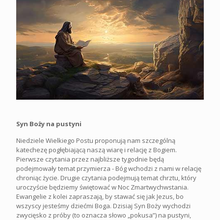
Syn Boży na pustyni
Niedziele Wielkiego Postu proponują nam szczególną
katechezę pogłębiającą naszą wiarę i relację z Bogiem.
Pierwsze czytania przez najbliższe tygodnie będą
podejmowały temat przymierza - Bóg wchodzi z nami w relację
chroniąc życie. Drugie czytania podejmują temat chrztu, który
uroczyście będziemy świętować w Noc Zmartwychwstania.
Ewangelie z kolei zapraszają, by stawać się jak Jezus, bo
wszyscy jesteśmy dziećmi Boga. Dzisiaj Syn Boży wychodzi
zwycięsko z próby (to oznacza słowo „pokusa”) na pustyni,