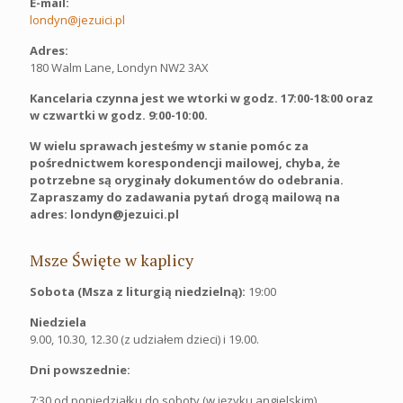
E-mail:
londyn@jezuici.pl
Adres:
180 Walm Lane, Londyn NW2 3AX
Kancelaria czynna jest we wtorki w godz. 17:00-18:00 oraz
w czwartki w godz. 9:00-10:00.
W wielu sprawach jesteśmy w stanie pomóc za
pośrednictwem korespondencji mailowej, chyba, że
potrzebne są oryginały dokumentów do odebrania.
Zapraszamy do zadawania pytań drogą mailową na
adres: londyn@jezuici.pl
Msze Święte w kaplicy
Sobota (Msza z liturgią niedzielną):
19:00
Niedziela
9.00, 10.30, 12.30 (z udziałem dzieci) i 19.00.
Dni powszednie:
7:30 od poniedziałku do soboty (w języku angielskim)