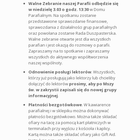
Walne Zebranie naszej Parafii odbędzie się
w niedzielę 3.03 o godz. 13:30
w Domu
Parafialnym. Na spotkaniu zostanie
przedstawione sprawozdanie finansowe,
sprawozdania z działalności grup parafialnych
oraz powołana zostanie Rada Duszpasterska.
Walne zebranie otwarte jest dla wszystkich
parafian i jest okazją do rozmowy o parafii.
Zapraszamy na to spotkanie i zapraszamy
wszystkich do aktywnego współtworzenia
naszej wspólnoty.
Odnowienie posługi lektorów
. Wszystkich,
którzy już posługują jako lektorzy lub chcieliby
dołączyć do lektorów
prosimy, aby po Mszy
św. w zakrystii zapisali się do nowej grupy
informacyjnej
.
Płatności bezgotówkowe
. W kawiarence
parafialnej i w sklepiku można dokonywać
płatności bezgotówkowo. Można także składać
ofiary na tacę za pomocą kart płatniczych w
terminalach przy wyjściu z kościoła i kaplicy.
Kartą można także składać ofiary jako Gift Aid.