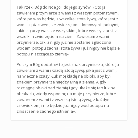
Tak rzekł Bóg do Noego i do jego synów: «Oto Ja
zawieram przymierze z wami i z waszym potomstwem,
które po was będzie; z wszelką istotą żywą, która jest z
wami: z ptactwem, ze zwierzętami domowymi i polnymi,
jakie są przy was, ze wszystkimi, które wyszły z arki, z
wszelkim zwierzęciem na ziemi. Zawieram z wami
przymierze, tak iż nigdy już nie zostanie zgładzona
wodami potopu żadna istota żywa i już nigdy nie będzie
potopu niszczącego ziemię».
Po czym Bóg dodał: «A to jest znak przymierza, które Ja
zawieram z wami i każdą istotą żywą, jaka jest z wami,
na wieczne czasy: Łuk mój kładę na obłoki, aby był
znakiem przymierza między Mną a ziemią. A gdy
rozciągnę obłoki nad ziemią i gdy ukaże się ten łuk na
obłokach, wtedy wspomnę na moje przymierze, które
zawarłem z wami i z wszelką istotą żywą, z każdym
człowiekiem; i nie będzie już nigdy wód potopu na
zniszczenie żadnego istnienia».