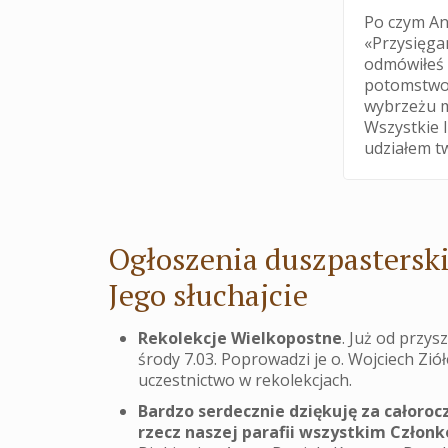
Po czym An
«Przysięgam
odmówiłeś 
potomstwo t
wybrzeżu m
Wszystkie l
udziałem t
Ogłoszenia duszpasterski
Jego słuchajcie
Rekolekcje Wielkopostne
. Już od przys
środy 7.03. Poprowadzi je o. Wojciech Zió
uczestnictwo w rekolekcjach.
Bardzo serdecznie dziękuję za całoroc
rzecz naszej parafii wszystkim Członk