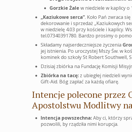
Gorzkie Żale
w niedziele w kaplicy o 1
„Kaziukowe serca”
. Koło Pań zwraca się
dekorowanie i sprzedaż „Kaziukowych serc”
w niedzielę 4.03 przy kościele i kaplicy. W
tel.07340391780. Bardzo prosimy o pomo
Składamy najserdeczniejsze życzenia
Gro
jej istnienia. Po uroczystej Mszy Św. w 
kominek do szkoły St Robert Southwell,
Dzisiaj zbiórka na Fundację Komisji Misyj
Zbiórka na tacę:
z ubiegłej niedzieli wyn
Gift-Aid. Bóg zapłać za każdą ofiarę.
Intencje polecone przez 
Apostolstwu Modlitwy na
Intencja powszechna:
Aby ci, którzy sp
pozwolili, by rządziła nimi korupcja.