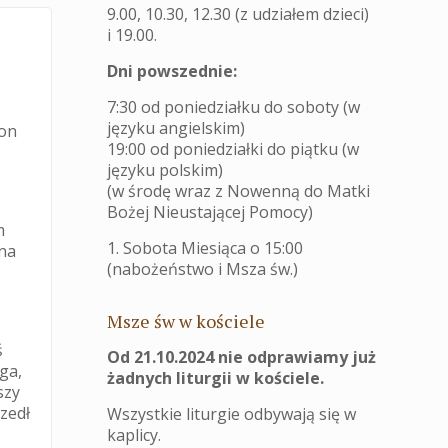
9.00, 10.30, 12.30 (z udziałem dzieci)
i 19.00.
Dni powszednie:
7:30 od poniedziałku do soboty (w
języku angielskim)
 on
19:00 od poniedziałki do piątku (w
języku polskim)
(w środę wraz z Nowenną do Matki
Bożej Nieustającej Pomocy)
m
1. Sobota Miesiąca o 15:00
 na
(nabożeństwo i Msza św.)
Msze św w kościele
ś
Od 21.10.2024 nie odprawiamy już
oga,
żadnych liturgii w kościele.
szy
zedł
Wszystkie liturgie odbywają się w
kaplicy.