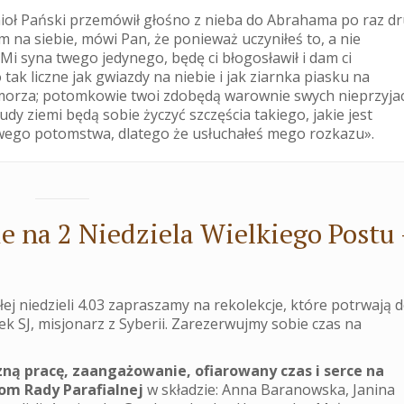
ioł Pański przemówił głośno z nieba do Abrahama po raz dr
 na siebie, mówi Pan, że ponieważ uczyniłeś to, a nie
Mi syna twego jedynego, będę ci błogosławił i dam ci
ak liczne jak gwiazdy na niebie i jak ziarnka piasku na
orza; potomkowie twoi zdobędą warownie swych nieprzyjac
udy ziemi będą sobie życzyć szczęścia takiego, jakie jest
wego potomstwa, dlatego że usłuchałeś mego rozkazu».
e na 2 Niedziela Wielkiego Postu 
złej niedzieli 4.03 zapraszamy na rekolekcje, które potrwają 
łek SJ, misjonarz z Syberii. Zarezerwujmy sobie czas na
zną pracę, zaangażowanie, ofiarowany czas i serce na
om Rady Parafialnej
w składzie: Anna Baranowska, Janina