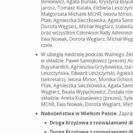
Binkiewicz, Agata Buniak, Krystyna Buyu
Jarosz, Tomasz Kucała, Elżbieta Leszczyń
Małgorzata Michalik MChR, Iwona Minor,
Ptak, Agnieszka Sieczkowska, Agata Samo
Dorota Węglarz, Michał Węglarz, Izabell
oraz wszystkim Członkom Rady Administrac
Ewa Nowak, Dorota Węglarz, Michał Węgl
czele.
W ubiegłą niedzielę podczas Walnego Ze
w składzie: Paweł Samojłowicz (prezes) A
Buyukardicli, Agnieszka Grzybowska, Iza
Leszczyńska, Edward Leszczyński, Agata 
(sekretarz), Iwona Minor, Monika Ochocka
Ptak, Agnieszka Sieczkowska, Agata Samo
Węglarz, Beata Wypychowicz. Została rów
składzie: Aneta Kubasiewicz (prezes), Sylw
MChR, Ewa Nowak, Dorota Węglarz, Micha
Nabożeństwa w Wielkim Poście
. Zapra
Droga Krzyżowa z rozważaniami dl
Droga Krzyżowa z rozważaniami dl