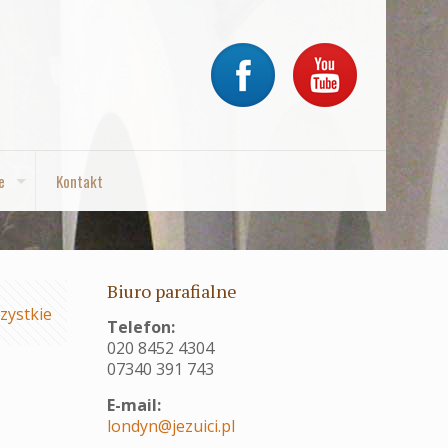
e
Kontakt
Biuro parafialne
zystkie
Telefon:
020 8452 4304
07340 391 743
E-mail:
londyn@jezuici.pl