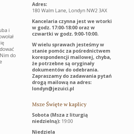
Adres:
180 Walm Lane, Londyn NW2 3AX
Kancelaria czynna jest we wtorki
o
w godz. 17:00-18:00 oraz w
uba i
czwartki w godz. 9:00-10:00.
owołał
ię
W wielu sprawach jesteśmy w
adować
stanie pomóc za pośrednictwem
z Nim do
korespondencji mailowej, chyba,
e
że potrzebne są oryginały
dokumentów do odebrania.
Zapraszamy do zadawania pytań
drogą mailową na adres:
londyn@jezuici.pl
Msze Święte w kaplicy
Sobota (Msza z liturgią
niedzielną):
19:00
Niedziela