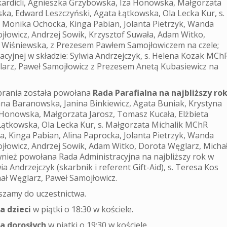
kardicli, Agnieszka Grzybowska, Iza Honowska, Małgorzata
ska, Edward Leszczyński, Agata Łątkowska, Ola Lecka Kur, s.
 Monika Ochocka, Kinga Pabian, Jolanta Pietrzyk, Wanda
jłowicz, Andrzej Sowik, Krzysztof Suwała, Adam Witko,
a Wiśniewska, z Prezesem Pawłem Samojłowiczem na czele;
yjnej w składzie: Sylwia Andrzejczyk, s. Helena Kozak MCh
arz, Paweł Samojłowicz z Prezesem Anetą Kubasiewicz na
brania została powołana
Rada Parafialna na najbliższy ro
nna Baranowska, Janina Binkiewicz, Agata Buniak, Krystyna
 Honowska, Małgorzata Jarosz, Tomasz Kucała, Elżbieta
Łątkowska, Ola Lecka Kur, s. Małgorzata Michalik MChR
, Kinga Pabian, Alina Paprocka, Jolanta Pietrzyk, Wanda
jłowicz, Andrzej Sowik, Adam Witko, Dorota Węglarz, Micha
nież powołana Rada Administracyjna na najbliższy rok w
ia Andrzejczyk (skarbnik i referent Gift-Aid), s. Teresa Kos
ł Węglarz, Paweł Samojłowicz.
szamy do uczestnictwa.
a dzieci
w piątki o 18:30 w kościele.
a dorosłych
w piątki o 19:30 w kościele.