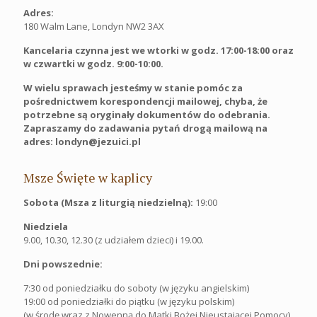
Adres:
180 Walm Lane, Londyn NW2 3AX
Kancelaria czynna jest we wtorki w godz. 17:00-18:00 oraz
w czwartki w godz. 9:00-10:00.
W wielu sprawach jesteśmy w stanie pomóc za
pośrednictwem korespondencji mailowej, chyba, że
potrzebne są oryginały dokumentów do odebrania.
Zapraszamy do zadawania pytań drogą mailową na
adres: londyn@jezuici.pl
Msze Święte w kaplicy
Sobota (Msza z liturgią niedzielną):
19:00
Niedziela
9.00, 10.30, 12.30 (z udziałem dzieci) i 19.00.
Dni powszednie:
7:30 od poniedziałku do soboty (w języku angielskim)
19:00 od poniedziałki do piątku (w języku polskim)
(w środę wraz z Nowenną do Matki Bożej Nieustającej Pomocy)