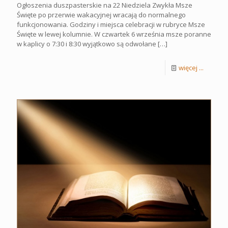
Ogłoszenia duszpasterskie na 22 Niedziela Zwykła Msze
Święte po przerwie wakacyjnej wracają do normalnego
funkcjonowania. Godziny i miejsca celebracji w rubryce Msze
Święte w lewej kolumnie. W czwartek 6 września msze poranne
w kaplicy o 7:30 i 8:30 wyjątkowo są odwołane
[…]
więcej ...