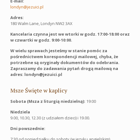
E-mail:
londyn@jezuici.pl
Adres:
180 Walm Lane, Londyn NW2 3AX
Kancelaria czynna jest we wtorki w godz. 17:00-18:00 oraz
w czwartki w godz. 9:00-10:00.
W wielu sprawach jesteśmy w stanie pomóc za
pośrednictwem korespondencji mailowej, chyba, że
potrzebne są oryginały dokumentów do odebrania.
Zapraszamy do zadawania pytań drogą mailową na
adres: londyn@jezuici.pl
Msze Święte w kaplicy
Sobota (Msza z liturgią niedzielną):
19:00
Niedziela
9.00, 10.30, 12.30 (z udziałem dzieci) i 19.00.
Dni powszednie:
7:30 od poniedziałku do soboty (w języku angielskim)