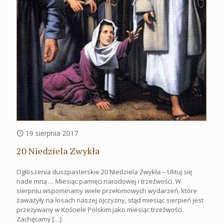
19 sierpnia 2017
20 Niedziela Zwykła
Ogłoszenia duszpasterskie 20 Niedziela Zwykła – Ulituj się
nade mną … Miesiąc pamięci narodowej i trzeźwości. W
sierpniu wspominamy wiele przełomowych wydarzeń, które
zaważyły na losach naszej ojczyzny, stąd miesiąc sierpień jest
przeżywany w Kościele Polskim jako miesiąc trzeźwości.
Zachęcamy
[…]