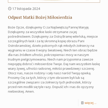
17 listopada 2024
Odpust Matki Bożej Miłosierdzia
Boże Ojcze, dziękujemy Ci za Najświętszą Pannę Maryję.
Dziękujemy za wszystkie łaski otrzymane za jej
pośrednictwem. Dziękujemy za Ostrą Bramę wileńską, miejsce
szczególnych łask i za tę skromną kopię obrazu Pani
Ostrobramskiej, dzieło pokornych rąk młodych żołnierzy na
wygnaniu w czasie II wojny światowej. Niech ten obraz będzie
dla nas źródłem ufności, pokrzepienia i mocy w naszym
trudnym pielgrzymowaniu. Niech nam przypomina zawsze
niepojętą dobroć i miłosierdzie Twoje. Daj nam wszystkim łaskę
wiary żywej, ufności radosnej, miłości prawdziwej i szczerej.
Otocz nas, nasze rodziny i cały nasz naród Twoją opieką.
Prosimy Cię za tych, którzy z tym obrazem byli lub są
szczególnie związani i za żołnierzy tych jednostek, którzy
przed nim modlili się tyle razy. Dopuść ich i nas do ojczyzny
niebieskiej. Amen.
więcej ...