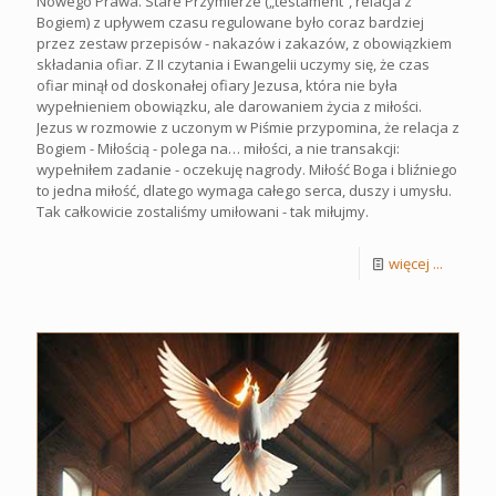
Nowego Prawa. Stare Przymierze („testament”, relacja z
Bogiem) z upływem czasu regulowane było coraz bardziej
przez zestaw przepisów - nakazów i zakazów, z obowiązkiem
składania ofiar. Z II czytania i Ewangelii uczymy się, że czas
ofiar minął od doskonałej ofiary Jezusa, która nie była
wypełnieniem obowiązku, ale darowaniem życia z miłości.
Jezus w rozmowie z uczonym w Piśmie przypomina, że relacja z
Bogiem - Miłością - polega na… miłości, a nie transakcji:
wypełniłem zadanie - oczekuję nagrody. Miłość Boga i bliźniego
to jedna miłość, dlatego wymaga całego serca, duszy i umysłu.
Tak całkowicie zostaliśmy umiłowani - tak miłujmy.
więcej ...