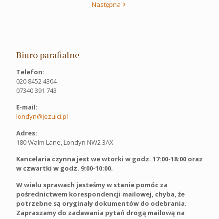
Następna
Biuro parafialne
Telefon:
020 8452 4304
07340 391 743
E-mail:
londyn@jezuici.pl
Adres:
180 Walm Lane, Londyn NW2 3AX
Kancelaria czynna jest we wtorki w godz. 17:00-18:00 oraz
w czwartki w godz. 9:00-10:00.
W wielu sprawach jesteśmy w stanie pomóc za
pośrednictwem korespondencji mailowej, chyba, że
potrzebne są oryginały dokumentów do odebrania.
Zapraszamy do zadawania pytań drogą mailową na