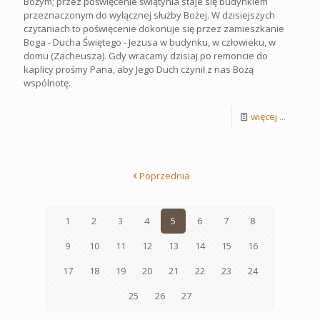
Bożym; przez poświęcenie świątynia staje się budynkiem
przeznaczonym do wyłącznej służby Bożej. W dzisiejszych
czytaniach to poświęcenie dokonuje się przez zamieszkanie
Boga - Ducha Świętego - Jezusa w budynku, w człowieku, w
domu (Zacheusza). Gdy wracamy dzisiaj po remoncie do
kaplicy prośmy Pana, aby Jego Duch czynił z nas Bożą
wspólnotę.
więcej ...
Poprzednia
1
2
3
4
5
6
7
8
9
10
11
12
13
14
15
16
17
18
19
20
21
22
23
24
25
26
27