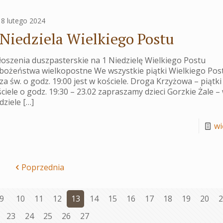
18 lutego 2024
 Niedziela Wielkiego Postu
oszenia duszpasterskie na 1 Niedzielę Wielkiego Postu
bożeństwa wielkopostne We wszystkie piątki Wielkiego Pos
a św. o godz. 19:00 jest w kościele. Droga Krzyżowa – piątki
ciele o godz. 19:30 – 23.02 zapraszamy dzieci Gorzkie Żale –
dziele
[…]
wię
Poprzednia
9
10
11
12
13
14
15
16
17
18
19
20
2
23
24
25
26
27