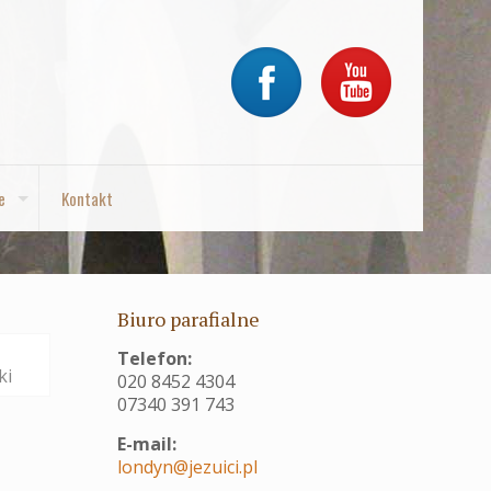
e
Kontakt
Biuro parafialne
Telefon:
ki
020 8452 4304
07340 391 743
E-mail:
londyn@jezuici.pl