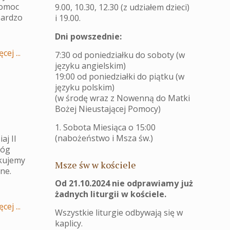
pomoc
9.00, 10.30, 12.30 (z udziałem dzieci)
Bardzo
i 19.00.
Dni powszednie:
cej ...
7:30 od poniedziałku do soboty (w
języku angielskim)
19:00 od poniedziałki do piątku (w
języku polskim)
(w środę wraz z Nowenną do Matki
Bożej Nieustającej Pomocy)
1. Sobota Miesiąca o 15:00
(nabożeństwo i Msza św.)
aj II
Bóg
ękujemy
Msze św w kościele
ne.
Od 21.10.2024 nie odprawiamy już
żadnych liturgii w kościele.
cej ...
Wszystkie liturgie odbywają się w
kaplicy.