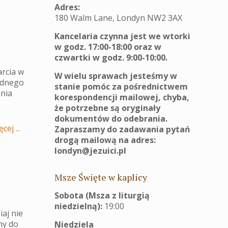
Adres:
180 Walm Lane, Londyn NW2 3AX
Kancelaria czynna jest we wtorki
w godz. 17:00-18:00 oraz w
czwartki w godz. 9:00-10:00.
arcia w
W wielu sprawach jesteśmy w
ednego
stanie pomóc za pośrednictwem
ania
korespondencji mailowej, chyba,
że potrzebne są oryginały
dokumentów do odebrania.
cej ...
Zapraszamy do zadawania pytań
drogą mailową na adres:
londyn@jezuici.pl
Msze Święte w kaplicy
Sobota (Msza z liturgią
niedzielną):
19:00
aj nie
my do
Niedziela