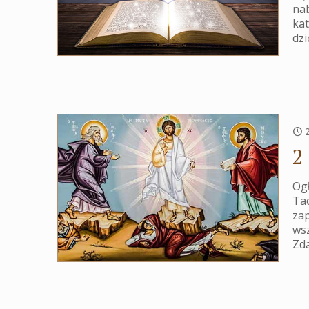
nab
kat
dzi
2
Ogł
Tac
zap
ws
Zd