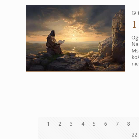
1
Ogł
Na
Msz
koś
nie
1
2
3
4
5
6
7
8
22