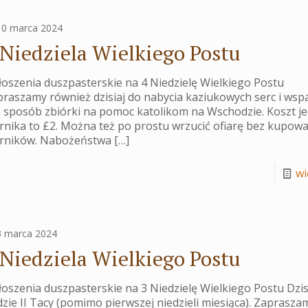
10 marca 2024
 Niedziela Wielkiego Postu
oszenia duszpasterskie na 4 Niedzielę Wielkiego Postu
raszamy również dzisiaj do nabycia kaziukowych serc i wsp
n sposób zbiórki na pomoc katolikom na Wschodzie. Koszt j
rnika to £2. Można też po prostu wrzucić ofiarę bez kupow
erników. Nabożeństwa
[…]
wię
3 marca 2024
 Niedziela Wielkiego Postu
oszenia duszpasterskie na 3 Niedzielę Wielkiego Postu Dzisi
zie II Tacy (pomimo pierwszej niedzieli miesiąca). Zaprasza