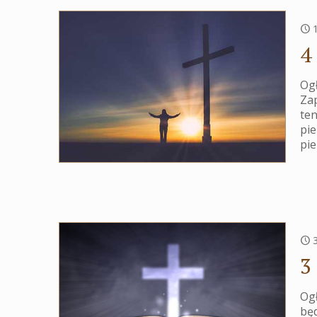
4
Ogł
Zap
te
pie
pi
3
Ogł
będ