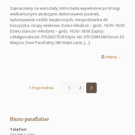
Zapraszamy na warsztaty, które będą wypełnione po brzegi
wielkanocnymi atrakcjami: dekorowanie pisanek,
wykonywanie ozdób świątecznych, niespodzianka do
koszyczka. Grupy wiekowe: Dzieci młodsze – godz. 14:30–16:00
Dzieci starsze i młodzież – godz. 16:30–18:00 Zapisy:
s.Małgorzata tel. 07526227529 Edyta tel. 07513681346 Koszt: £5
Miejsce: Dom Parafialny,180 Walm Lane,
[…]
więcej ...
Poprzednia
1
2
3
Biuro parafialne
Telefon:
020 8452 4304