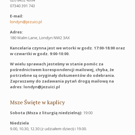
07340 391 743
E-mail:
londyn@jezuici.pl
Adres:
180 Walm Lane, Londyn NW2 3AX
Kancelaria czynna jest we wtorki w godz. 17:00-18:00 oraz
w czwartki w godz. 9:00-10:00.
W wielu sprawach jesteśmy w stanie pomóc za
pośrednictwem korespondencji mailowej, chyba, że
potrzebne są oryginały dokumentów do odebrania.
Zapraszamy do zadawania pytań drogą mailową na
adres: londyn@jezuici.pl
Msze Święte w kaplicy
Sobota (Msza z liturgią niedzielną):
19:00
Niedziela
9.00, 10.30, 12.30 (z udziałem dzieci) i 19.00.