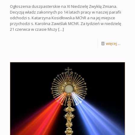
Ogłoszenia duszpasterskie na XI Niedzielę Zwykłą Zmiana.
Decyzją władz zakonnych po 14 latach pracy w naszej parafii
odchodzi s. Katarzyna Kosidłowska MChR a na jej miejsce
przychodzi s. Karolina Zawiślak MChR. Za tydzień w niedzielę
21 czerwca w czasie Mszy
[…]
więcej ...