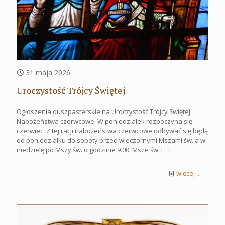
31 maja 2026
Uroczystość Trójcy Świętej
Ogłoszenia duszpasterskie na Uroczystość Trójcy Świętej
Nabożeństwa czerwcowe. W poniedziałek rozpoczyna się
czerwiec. Z tej racji nabożeństwa czerwcowe odbywać się będą
od poniedziałku do soboty przed wieczornymi Mszami św. a w
niedzielę po Mszy św. o godzinie 9.00. Msze św.
[…]
więcej ...