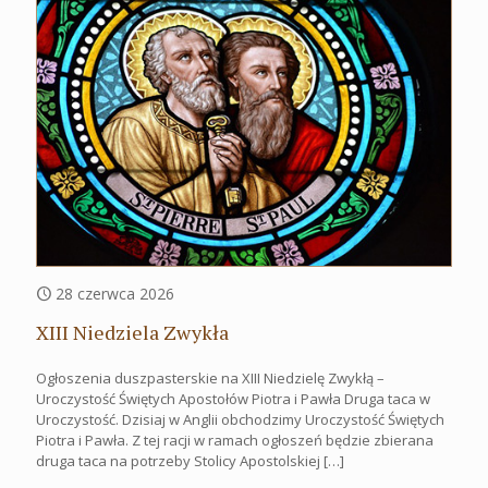
28 czerwca 2026
XIII Niedziela Zwykła
Ogłoszenia duszpasterskie na XIII Niedzielę Zwykłą –
Uroczystość Świętych Apostołów Piotra i Pawła Druga taca w
Uroczystość. Dzisiaj w Anglii obchodzimy Uroczystość Świętych
Piotra i Pawła. Z tej racji w ramach ogłoszeń będzie zbierana
druga taca na potrzeby Stolicy Apostolskiej
[…]