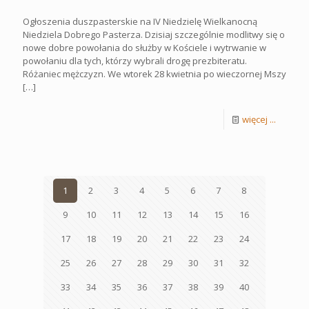
Ogłoszenia duszpasterskie na IV Niedzielę Wielkanocną
Niedziela Dobrego Pasterza. Dzisiaj szczególnie modlitwy się o
nowe dobre powołania do służby w Kościele i wytrwanie w
powołaniu dla tych, którzy wybrali drogę prezbiteratu.
Różaniec mężczyzn. We wtorek 28 kwietnia po wieczornej Mszy
[…]
więcej ...
1
2
3
4
5
6
7
8
9
10
11
12
13
14
15
16
17
18
19
20
21
22
23
24
25
26
27
28
29
30
31
32
33
34
35
36
37
38
39
40