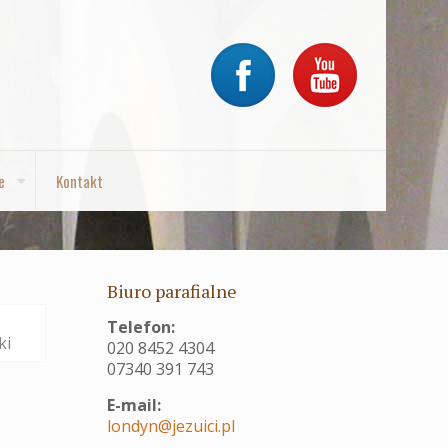
e
Kontakt
Biuro parafialne
Telefon:
ki
020 8452 4304
07340 391 743
E-mail:
londyn@jezuici.pl