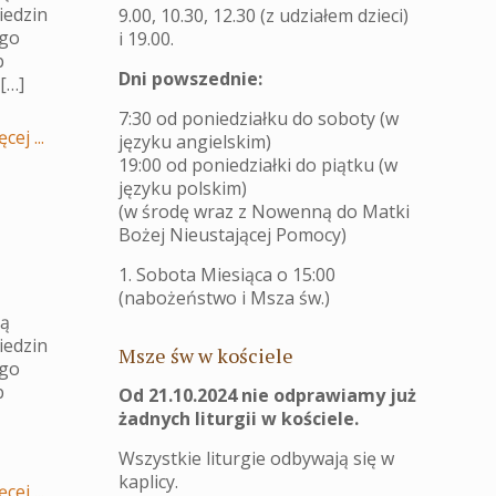
iedzin
9.00, 10.30, 12.30 (z udziałem dzieci)
ego
i 19.00.
b
Dni powszednie:
[…]
7:30 od poniedziałku do soboty (w
cej ...
języku angielskim)
19:00 od poniedziałki do piątku (w
języku polskim)
(w środę wraz z Nowenną do Matki
Bożej Nieustającej Pomocy)
1. Sobota Miesiąca o 15:00
(nabożeństwo i Msza św.)
ją
iedzin
Msze św w kościele
ego
b
Od 21.10.2024 nie odprawiamy już
żadnych liturgii w kościele.
Wszystkie liturgie odbywają się w
kaplicy.
cej ...