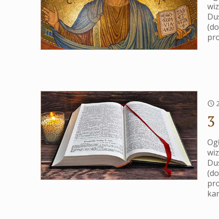
wiz
Du
(do
pro
3
Ogł
wiz
Du
(do
pr
ka