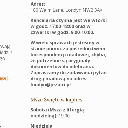
Adres:
180 Walm Lane, Londyn NW2 3AX
Kancelaria czynna jest we wtorki
w godz. 17:00-18:00 oraz w
czwartki w godz. 9:00-10:00.
u
W wielu sprawach jesteśmy w
Trwają
stanie pomóc za pośrednictwem
iedzin
korespondencji mailowej, chyba,
ego
że potrzebne są oryginały
dokumentów do odebrania.
Zapraszamy do zadawania pytań
cej ...
drogą mailową na adres:
londyn@jezuici.pl
Msze Święte w kaplicy
Sobota (Msza z liturgią
niedzielną):
19:00
ją
Niedziela