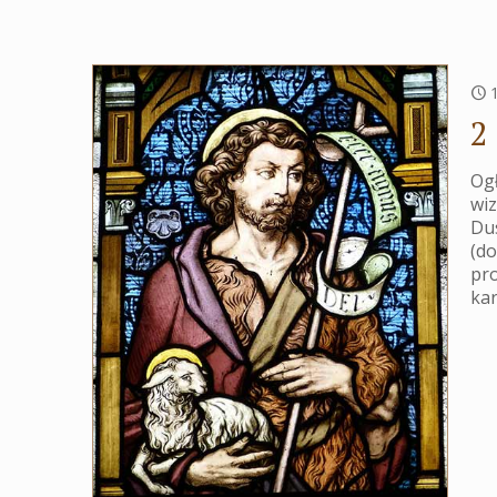
2
Ogł
wiz
Du
(do
pr
ka