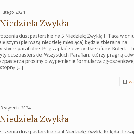
4 lutego 2024
 Niedziela Zwykła
oszenia duszpasterskie na 5 Niedzielę Zwykłą II Taca w dni
siejszym (pierwszą niedzielę miesiąca) będzie zbierana na
estycje parafialne. Bóg zapłać za wszystkie ofiary. Kolęda. 
yty duszpasterskie. Wszystkich Parafian, którzy pragną odw
szpasterza prosimy o wypełnienie formularza zgłoszeniow
ostępny
[…]
wię
28 stycznia 2024
 Niedziela Zwykła
oszenia duszpasterskie na 4 Niedzielę Zwykłą Kolęda. Trwa